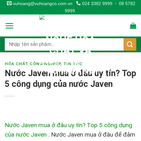
Skip
vuhoang@vuhoangco.com.vn
024 3382 9999
-
08 5782
9999
to
content
HÓA CHẤT CÔNG NGHIỆP
,
TIN TỨC
Nước Javen mua ở đâu uy tín? Top
5 công dụng của nước Javen
Nước Javen mua ở đâu uy tín? Top 5 công dụng
của nước Javen
.
Nước Javen mua ở đâu để đảm