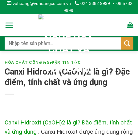
Skip
vuhoang@vuhoangco.com.vn
024 3382 9999
-
08 5782
9999
to
content
HÓA CHẤT CÔNG NGHIỆP
,
TIN TỨC
Canxi Hidroxit (CaOH)2 là gì? Đặc
điểm, tính chất và ứng dụng
Canxi Hidroxit (CaOH)2 là gì? Đặc điểm, tính chất
và ứng dụng
.
Canxi Hidroxit được ứng dụng rộng