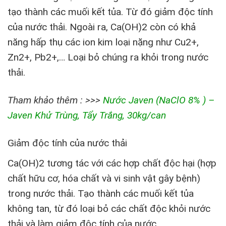
tạo thành các muối kết tủa. Từ đó giảm độc tính
của nước thải. Ngoài ra, Ca(OH)
2
còn có khả
năng hấp thụ các ion kim loại nặng như Cu
2+
,
Zn
2+
, Pb
2+
,… Loại bỏ chúng ra khỏi trong nước
thải.
Tham khảo thêm : >>>
Nước Javen (NaClO 8% ) –
Javen Khử Trùng, Tẩy Trắng, 30kg/can
Giảm độc tính của nước thải
Ca(OH)
2
tương tác với các hợp chất độc hại (hợp
chất hữu cơ, hóa chất và vi sinh vật gây bệnh)
trong nước thải. Tạo thành các muối kết tủa
không tan, từ đó loại bỏ các chất độc khỏi nước
thải và làm giảm độc tính của nước.