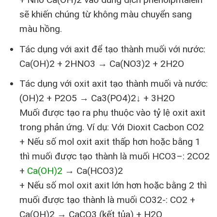
sẽ khiến chúng từ không màu chuyển sang
màu hồng.
Tác dụng với axit để tạo thành muối với nước:
Ca(OH)
2
+ 2HNO
3
→ Ca(NO
3
)
2
+ 2H
2
O
Tác dụng với oxit axit tạo thành muối và nước:
(OH)
2
+ P
2
O
5
→ Ca
3
(PO
4
)
2
↓ + 3H
2
O
Muối được tạo ra phụ thuộc vào tỷ lệ oxit axit
trong phản ứng. Ví dụ: Với Dioxit Cacbon CO
2
+ Nếu số mol oxit axit thấp hơn hoặc bằng 1
thì muối được tạo thành là muối HCO
3
–
: 2CO
2
+
Ca(OH)
2
→ Ca(HCO
3
)
2
+ Nếu số mol oxit axit lớn hơn hoặc bằng 2 thì
muối được tạo thành là muối CO
3
2-
: CO
2
+
Ca(OH)
2
→ CaCO
3
(kết tủa) + H
2
O