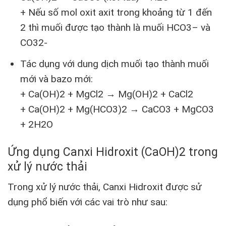
+ Nếu số mol oxit axit trong khoảng từ 1 đến
2 thì muối được tạo thành là muối HCO
3
–
và
CO
3
2-
Tác dụng với dung dịch muối tạo thành muối
mới và bazo mới:
+ Ca(OH)
2
+ MgCl
2
→ Mg(OH)
2
+ CaCl
2
+ Ca(OH)
2
+ Mg(HCO
3
)
2
→ CaCO
3
+ MgCO
3
+ 2H
2
O
Ứng dụng Canxi Hidroxit (CaOH)2 trong
xử lý nước thải
Trong xử lý nước thải, Canxi Hidroxit được sử
dụng phổ biến với các vai trò như sau: