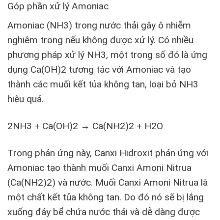
Góp phần xử lý Amoniac
Amoniac (NH
3
) trong nước thải gây ô nhiễm
nghiêm trọng nếu không được xử lý. Có nhiều
phương pháp xử lý NH
3
, một trong số đó là ứng
dụng Ca(OH)
2
tương tác với Amoniac và tạo
thành các muối kết tủa không tan, loại bỏ NH
3
hiệu quả.
2NH
3
+ Ca(OH)
2
→ Ca(NH
2
)
2
+ H
2
O
Trong phản ứng này, Canxi Hidroxit phản ứng với
Amoniac tạo thành muối Canxi Amoni Nitrua
(Ca(NH
2
)
2
) và nước. Muối Canxi Amoni Nitrua là
một chất kết tủa không tan. Do đó nó sẽ bị lắng
xuống đáy bể chứa nước thải và dễ dàng được