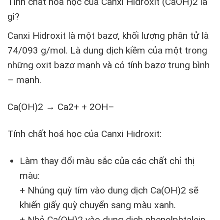
Tính chất hóa học của Canxi Hidroxit (CaOH)2 là
gì?
Canxi Hidroxit là một bazơ, khối lượng phân tử là
74/093 g/mol. Là dung dịch kiềm của một trong
những oxit bazơ mạnh và có tính bazơ trung bình
– mạnh.
Ca(OH)
2
→ Ca
2+
+ 2OH
–
Tính chất hoá học của Canxi Hidroxit:
Làm thay đổi màu sắc của các chất chỉ thị
màu:
+ Nhúng quỳ tím vào dung dịch Ca(OH)
2
sẽ
khiến giấy quỳ chuyển sang màu xanh.
+ Nhỏ Ca(OH)
2
vào dung dịch phenolphtalein