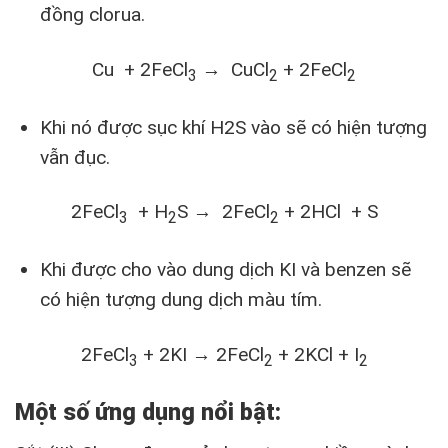
đồng clorua.
Cu + 2FeCl
→ CuCl
+ 2FeCl
3
2
2
Khi nó được sục khí H2S vào sẽ có hiện tượng
vẫn đục.
2FeCl
+ H
S → 2FeCl
+ 2HCl + S
3
2
2
Khi được cho vào dung dịch KI và benzen sẽ
có hiện tượng dung dịch màu tím.
2FeCl
+ 2KI → 2FeCl
+ 2KCl + I
3
2
2
Một số ứng dụng nổi bật: