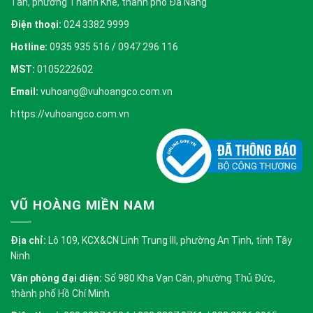
Tần, phường Thanh Khê, thành phố Đà Nẵng
Điện thoại:
024 3382 9999
Hotline:
0935 935 516 / 0947 296 116
MST:
0105222602
Email:
vuhoang@vuhoangco.com.vn
https://vuhoangco.com.vn
VŨ HOÀNG MIỀN NAM
Địa chỉ:
Lô 109, KCX&CN Linh Trung III, phường An Tịnh, tỉnh Tây
Ninh
Văn phòng đại diện:
Số 980 Kha Vạn Cân, phường Thủ Đức,
thành phố Hồ Chí Minh