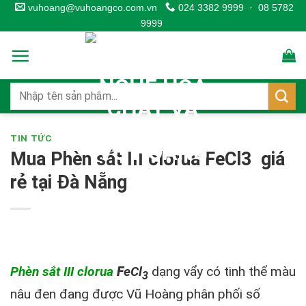
Skip
vuhoang@vuhoangco.com.vn
024 3382 9999
-
08 5782
9999
to
content
TIN TỨC
Mua Phèn sắt III clorua FeCl3 giá
rẻ tại Đà Nẵng
Phèn sắt III clorua
F
eCl
dạng vẩy có tinh thể màu
3
nâu đen đang được Vũ Hoàng phân phối số