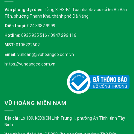
Văn phòng đại diện:
Tầng 3, H3-B1 Tòa nhà Savico số 66 Võ Văn
Tần, phường Thanh Khê, thành phố Đà Nẵng
Điện thoại:
024 3382 9999
Hotline:
0935 935 516 / 0947 296 116
MST:
0105222602
Email:
vuhoang@vuhoangco.com.vn
https://vuhoangco.com.vn
VŨ HOÀNG MIỀN NAM
Địa chỉ:
Lô 109, KCX&CN Linh Trung III, phường An Tịnh, tỉnh Tây
Ninh