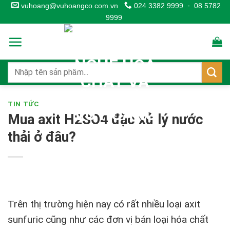
Skip
vuhoang@vuhoangco.com.vn
024 3382 9999
-
08 5782
9999
to
content
TIN TỨC
Mua axit H2SO4 đặc xử lý nước
thải ở đâu?
Trên thị trường hiện nay có rất nhiều loại axit
sunfuric cũng như các đơn vị bán loại hóa chất