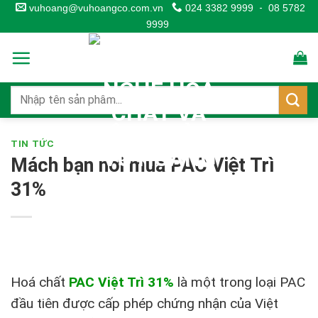
Skip
vuhoang@vuhoangco.com.vn
024 3382 9999
-
08 5782
9999
to
content
TIN TỨC
Mách bạn nơi mua PAC Việt Trì
31%
Hoá chất
PAC Việt Trì 31%
là một trong loại PAC
đầu tiên được cấp phép chứng nhận của Việt