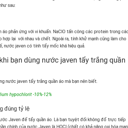
như sau:
ần áo phản ứng với vi khuẩn. NaClO tấn công các protein trong cá
p hợp lại với nhau và chết. Ngoài ra, tính khử mạnh cũng làm cho
hế, nước javen có tính tẩy mốc khá hiệu quả.
khi bạn dùng nước javen tẩy trắng quần
ùng nước javen tẩy trắng quần áo mà bạn nên biết.
ium hypochlorit -10%-12%
g đúng tỷ lệ
nước Javen để tẩy quần áo. Là bạn tuyệt đối không đổ trực tiếp
phần chính của nước Javen là HOCl (chất có khả năng oxi hóa mạn