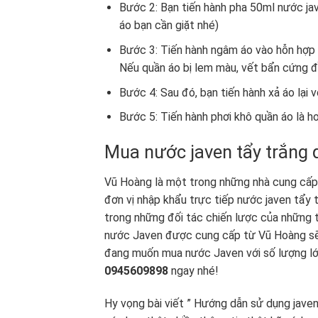
Bước 2: Bạn tiến hành pha 50ml nước jav
áo bạn cần giặt nhé)
Bước 3: Tiến hành ngâm áo vào hỗn hợp 
Nếu quần áo bị lem màu, vết bẩn cứng đ
Bước 4: Sau đó, bạn tiến hành xả áo lại 
Bước 5: Tiến hành phơi khô quần áo là h
Mua nước javen tẩy trắng q
Vũ Hoàng là một trong những nhà cung cấp h
đơn vị nhập khẩu trực tiếp nước javen tẩy 
trong những đối tác chiến lược của những tậ
nước Javen được cung cấp từ Vũ Hoàng sẽ l
đang muốn mua nước Javen với số lượng lớn 
0945609898
ngay nhé!
Hy vọng bài viết ” Hướng dẫn sử dụng javen