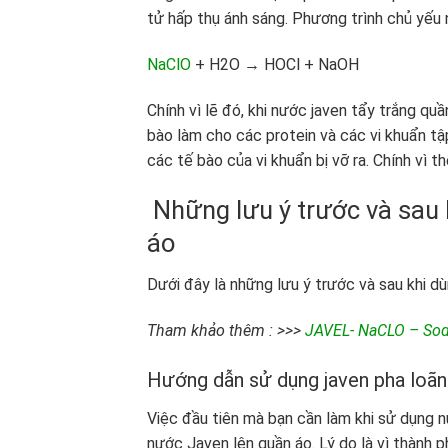
tử hấp thụ ánh sáng. Phương trình chủ yếu 
NaClO
+ H2O → HOCl + NaOH
Chính vì lẽ đó, khi nước javen tẩy trắng qu
bào làm cho các protein và các vi khuẩn tậ
các tế bào của vi khuẩn bị vỡ ra. Chính vì t
Những lưu ý trước và sau 
áo
Dưới đây là những lưu ý trước và sau khi d
Tham khảo thêm : >>>
JAVEL- NaCLO – Sod
Hướng dẫn sử dụng javen pha loãn
Việc đầu tiên mà bạn cần làm khi sử dụng 
nước Javen lên quần áo. Lý do là vì thành 