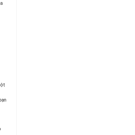
ủa
một
bạn
o