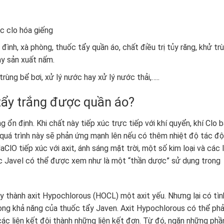
 clo hóa giếng
ình, xà phòng, thuốc tẩy quần áo, chất điều trị tủy răng, khử tr
ay sản xuất nấm.
ùng bể bơi, xử lý nước hay xử lý nước thải,…..
 tẩy trắng được quần áo?
ổn định. Khi chất này tiếp xúc trực tiếp với khí quyển, khí Clo 
à quá trình này sẽ phản ứng mạnh lên nếu có thêm nhiệt độ tác độ
ClO tiếp xúc với axit, ánh sáng mặt trời, một số kim loại và các l
ước Javel có thể được xem như là một “thần dược” sử dụng trong
y thành axit Hypochlorous (HOCL) một axit yếu. Nhưng lại có tìn
rong khả năng của thuốc tẩy Javen. Axit Hypochlorous có thể ph
ác liên kết đôi thành những liên kết đơn. Từ đó, ngăn những phầ