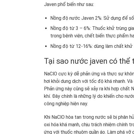
Javen phổ biến như sau:
Nồng độ nước Javen 2%: Sử dụng để sốc
Nồng độ từ 3 – 6%: Thuốc khử trùng gia đ
trong bệnh viện, chết biến thực phẩm h
Nồng độ từ 12-16%: dùng làm chất khử tr
Tại sao nước javen có thể
NaClO cực kỳ dễ phản ứng và thực sự không 
hơi khỏi dung dịch với tốc độ khá nhanh. V
Phản ứng này cũng sẽ xảy ra khi hợp chất Na
khí. Đây chính là những lý do khiến cho n
công nghiệp hiện nay.
Khi NaClO hòa tan trong nước sẽ bị phân hủ
oxi hóa khá mạnh, chịu trách nhiệm chính t
ứng với thuốc nhuộm quần áo. Làm phá vỡ c