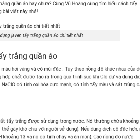
bằng quần áo hay chưa? Cùng Vũ Hoàng cùng tìm hiểu cách tẩy
 bài viết này nhé!
ụng javen tẩy trắng quần áo chi tiết nhất
ẩy trắng quần áo
ó màu hơi vàng và có mùi đặc . Tùy theo nồng độ khác nhau của 
 hợp chất được tạo ra trong quá trình sục khí Clo dư và dung dị
 NaClO có tính oxi hóa cực mạnh, có tính tẩy màu và sát trùng c
hất tẩy trắng được sử dụng trong nước. Nó thường chứa khoảng
thể gây khó chịu với người sử dụng). Nếu dung dịch cô đặc hơn,
khoảng 13 và nó có tính cháy và ăn mòn). Các nồng độ nước