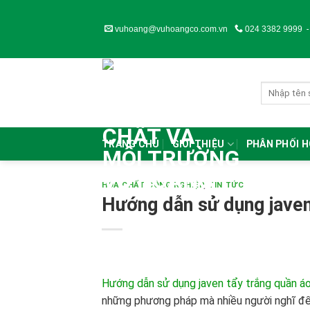
Skip
to
vuhoang@vuhoangco.com.vn
024 3382 9999
content
TRANG CHỦ
GIỚI THIỆU
PHÂN PHỐI 
HÓA CHẤT CÔNG NGHIỆP
,
TIN TỨC
Hướng dẫn sử dụng javen 
Hướng dẫn sử dụng javen tẩy trắng quần áo 
những phương pháp mà nhiều người nghĩ đến