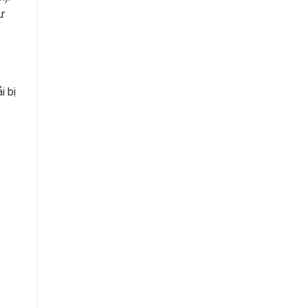
ư
i bị