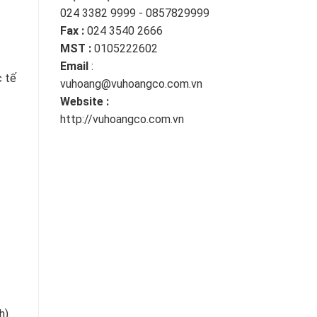
024 3382 9999 - 0857829999
Fax :
024 3540 2666
MST :
0105222602
Email
:
c tế
vuhoang@vuhoangco.com.vn
Website :
http://vuhoangco.com.vn
h).