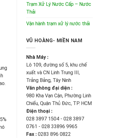
Trạm Xử Lý Nước Cấp – Nước
Thải
Vận hành trạm xử lý nước thải
VŨ HOÀNG- MIỀN NAM
Nhà Máy :
Lô 109, đường số 5, khu chế
dung
xuất và CN Linh Trung III,
ch
Trảng Bảng, Tây Ninh
ao.
Văn phòng đại diện :
980 Kha Vạn Cận, Phường Linh
Chiểu, Quận Thủ Đức, TP. HCM
Điện thoại :
028 3897 1504 - 028 3897
 5%
0761 - 028 33896 9965
 nó
Fax :
0283 896 0822