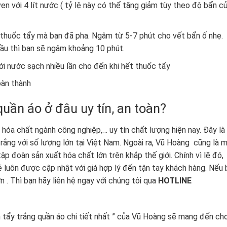
en với 4 lít nước ( tỷ lệ này có thể tăng giảm tùy theo độ bẩn c
thuốc tẩy mà bạn đã pha. Ngâm từ 5-7 phút cho vết bẩn ố nhẹ.
ầu thì bạn sẽ ngâm khoảng 10 phút.
với nước sạch nhiều lần cho đến khi hết thuốc tẩy
oàn thành
uần áo ở đâu uy tín, an toàn?
óa chất ngành công nghiệp,… uy tín chất lượng hiện nay. Đây là
trắng với số lượng lớn tại Việt Nam. Ngoài ra, Vũ Hoàng cũng là 
p đoàn sản xuất hóa chất lớn trên khắp thế giới. Chính vì lẽ đó,
uôn được cập nhật với giá hợp lý đến tận tay khách hàng. Nếu 
. Thì bạn hãy liên hệ ngay với chúng tôi qua
HOTLINE
 tẩy trắng quần áo chi tiết nhất ” của Vũ Hoàng sẽ mang đến ch