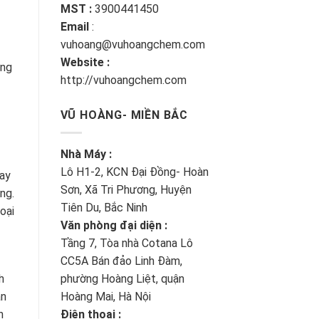
MST :
3900441450
Email
:
vuhoang@vuhoangchem.com
Website :
ùng
http://vuhoangchem.com
VŨ HOÀNG- MIỀN BẮC
Nhà Máy :
Lô H1-2, KCN Đại Đồng- Hoàn
bay
Sơn, Xã Tri Phương, Huyện
ng.
Tiên Du, Bắc Ninh
oại
Văn phòng đại diện :
Tầng 7, Tòa nhà Cotana Lô
CC5A Bán đảo Linh Đàm,
phường Hoàng Liệt, quận
h
Hoàng Mai, Hà Nội
ản
Điện thoại :
n