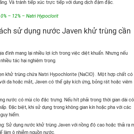
ng. Và tránh tiếp xúc trực tiếp với dung dịch đậm đặc.
% – 12% – Natri Hypoclorit
cách sử dụng nước Javen khử trùng cần
 đình mang lại nhiều lợi ích trong việc diệt khuẩn. Nhưng nếu
nhiều tác hại nghiêm trọng.
n khử trùng chứa Natri Hypochlorite (NaClO) . Một hợp chất có
 với da hoặc mắt, Javen có thể gây kích ứng, bỏng rát hoặc viêm
g nước có mùi clo đặc trưng. Nếu hít phải trong thời gian dài có
ấp. Đặc biệt, khi sử dụng trong không gian kín hoặc pha với các
nguy hiểm.
: Sử dụng nước khử trùng Javen với nồng độ cao hoặc thải ra 
ể làm ô nhiễm nguồn nước.