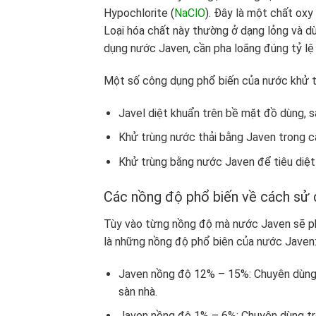
Hypochlorite (
NaClO
). Đây là một chất oxy
Loại hóa chất này thường ở dạng lỏng và dù
dụng nước Javen, cần pha loãng đúng tỷ lệ
Một số công dụng phổ biến của nước khử t
Javel diệt khuẩn trên bề mặt đồ dùng, sà
Khử trùng nước thải bằng Javen trong c
Khử trùng bằng nước Javen để tiêu diệt 
Các nồng độ phổ biến về cách sử
Tùy vào từng nồng độ mà nước Javen sẽ ph
là những nồng độ phổ biên của nước Javen
Javen nồng độ 12% – 15%: Chuyên dùng đ
sàn nhà.
Javen nồng độ 1% – 6%: Chuyên dùng tro