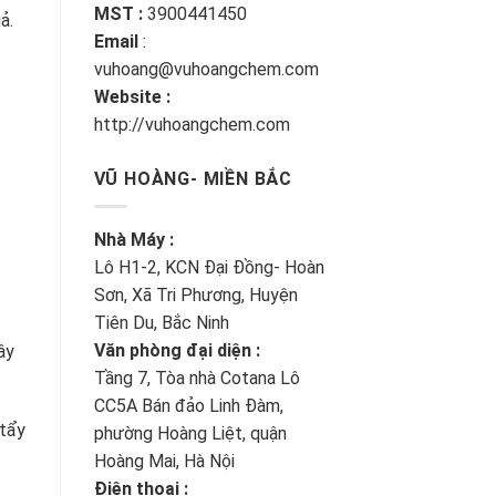
MST :
3900441450
ả.
Email
:
vuhoang@vuhoangchem.com
Website :
http://vuhoangchem.com
VŨ HOÀNG- MIỀN BẮC
Nhà Máy :
Lô H1-2, KCN Đại Đồng- Hoàn
Sơn, Xã Tri Phương, Huyện
Tiên Du, Bắc Ninh
Văn phòng đại diện :
ây
Tầng 7, Tòa nhà Cotana Lô
CC5A Bán đảo Linh Đàm,
 tẩy
phường Hoàng Liệt, quận
Hoàng Mai, Hà Nội
Điện thoại :