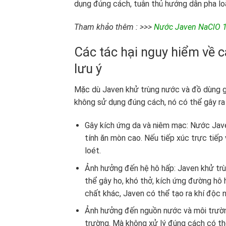
dụng đúng cách, tuân thủ hướng dẫn pha loã
Tham khảo thêm : >>>
Nước Javen NaClO 10
Các tác hại nguy hiểm về 
lưu ý
Mặc dù Javen khử trùng nước và đồ dùng gia
không sử dụng đúng cách, nó có thể gây ra 
Gây kích ứng da và niêm mạc: Nước Jave
tính ăn mòn cao. Nếu tiếp xúc trực tiếp
loét.
Ảnh hưởng đến hệ hô hấp: Javen khử trùn
thể gây ho, khó thở, kích ứng đường hô h
chất khác, Javen có thể tạo ra khí độc 
Ảnh hưởng đến nguồn nước và môi trường
trường. Mà không xử lý đúng cách có th