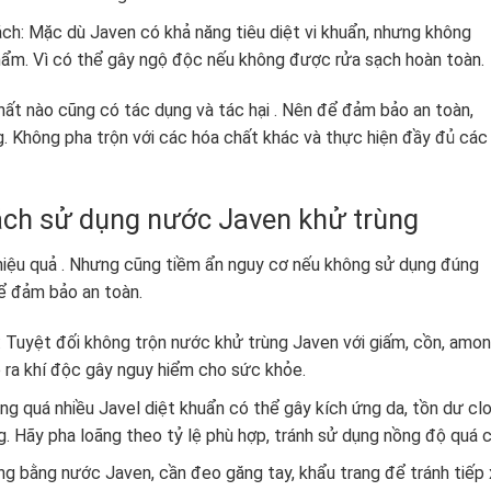
ch: Mặc dù Javen có khả năng tiêu diệt vi khuẩn, nhưng không
ẩm. Vì có thể gây ngộ độc nếu không được rửa sạch hoàn toàn.
hất nào cũng có tác dụng và tác hại . Nên để đảm bảo an toàn,
. Không pha trộn với các hóa chất khác và thực hiện đầy đủ các
ách sử dụng nước Javen khử trùng
hiệu quả . Nhưng cũng tiềm ẩn nguy cơ nếu không sử dụng đúng
để đảm bảo an toàn.
: Tuyệt đối không trộn nước khử trùng Javen với giấm, cồn, amon
o ra khí độc gây nguy hiểm cho sức khỏe.
ng quá nhiều Javel diệt khuẩn có thể gây kích ứng da, tồn dư cl
. Hãy pha loãng theo tỷ lệ phù hợp, tránh sử dụng nồng độ quá c
ùng bằng nước Javen, cần đeo găng tay, khẩu trang để tránh tiếp