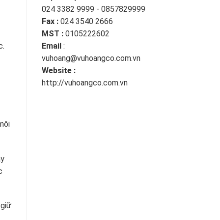
024 3382 9999 - 0857829999
Fax :
024 3540 2666
MST :
0105222602
Email
:
c.
vuhoang@vuhoangco.com.vn
Website :
http://vuhoangco.com.vn
môi
ây
c
 giữ