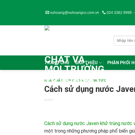
Skip
to
vuhoang@vuhoangco.com.vn
024 3382 9999
content
TRANG CHỦ
GIỚI THIỆU
PHÂN PHỐI 
HÓA CHẤT CÔNG NGHIỆP
,
TIN TỨC
Cách sử dụng nước Javen
Cách sử dụng nước Javen khử trùng nước v
một trong những phương pháp phổ biến giúp 