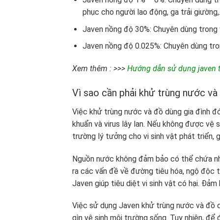
phục cho người lao động, ga trải giường
Javen nồng độ 30%: Chuyên dùng trong v
Javen nồng độ 0.025%: Chuyên dùng trong
Xem thêm : >>>
Hướng dẫn sử dụng javen tẩ
Vì sao cần phải khử trùng nước và
Việc khử trùng nước và đồ dùng gia đình đó
khuẩn và virus lây lan. Nếu không được vệ 
trường lý tưởng cho vi sinh vật phát triển,
Nguồn nước không đảm bảo có thể chứa nhiều
ra các vấn đề về đường tiêu hóa, ngộ độc 
Javen giúp tiêu diệt vi sinh vật có hại. Đả
Việc sử dụng Javen khử trùng nước và đồ dù
gìn vệ sinh môi trường sống. Tuy nhiên, để