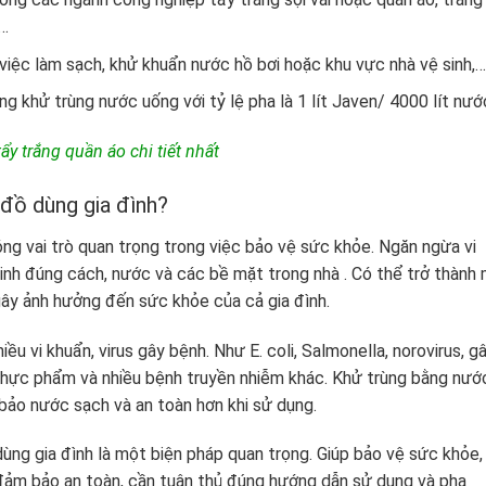
,…
iệc làm sạch, khử khuẩn nước hồ bơi hoặc khu vực nhà vệ sinh,…
 khử trùng nước uống với tỷ lệ pha là 1 lít Javen/ 4000 lít nướ
y trắng quần áo chi tiết nhất
 đồ dùng gia đình?
ng vai trò quan trọng trong việc bảo vệ sức khỏe. Ngăn ngừa vi
sinh đúng cách, nước và các bề mặt trong nhà . Có thể trở thành 
 gây ảnh hưởng đến sức khỏe của cả gia đình.
 vi khuẩn, virus gây bệnh. Như E. coli, Salmonella, norovirus, g
thực phẩm và nhiều bệnh truyền nhiễm khác. Khử trùng bằng nướ
m bảo nước sạch và an toàn hơn khi sử dụng.
ng gia đình là một biện pháp quan trọng. Giúp bảo vệ sức khỏe,
 đảm bảo an toàn, cần tuân thủ đúng hướng dẫn sử dụng và pha