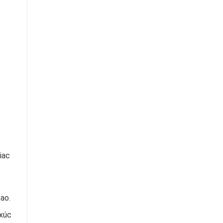
iac
o
ao.
 xúc