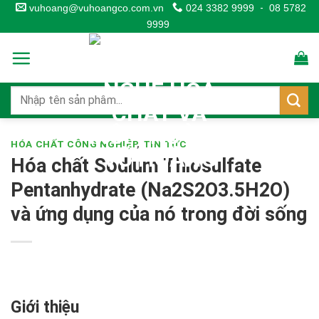
Skip
vuhoang@vuhoangco.com.vn
024 3382 9999
-
08 5782
9999
to
content
HÓA CHẤT CÔNG NGHIỆP
,
TIN TỨC
Hóa chất Sodium Thiosulfate
Pentanhydrate (Na2S2O3.5H2O)
và ứng dụng của nó trong đời sống
Giới thiệu