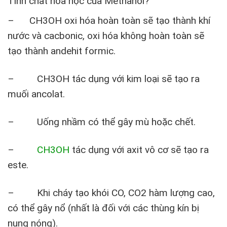
Tính chất hóa học của Methanol?
– CH
3
OH oxi hóa hoàn toàn sẽ tạo thành khí
nước và cacbonic, oxi hóa không hoàn toàn sẽ
tạo thành andehit formic.
– CH
3
OH tác dụng với kim loại sẽ tạo ra
muối ancolat.
– Uống nhầm có thể gây mù hoặc chết.
–
CH
3
OH
tác dụng với axit vô cơ sẽ tạo ra
este.
– Khi cháy tạo khói CO, CO
2
hàm lượng cao,
có thể gây nổ (nhất là đối với các thùng kín bị
nung nóng).