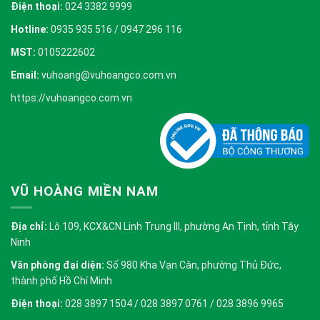
Điện thoại:
024 3382 9999
Hotline:
0935 935 516 / 0947 296 116
MST:
0105222602
Email:
vuhoang@vuhoangco.com.vn
https://vuhoangco.com.vn
VŨ HOÀNG MIỀN NAM
Địa chỉ:
Lô 109, KCX&CN Linh Trung III, phường An Tịnh, tỉnh Tây
Ninh
Văn phòng đại diện:
Số 980 Kha Vạn Cân, phường Thủ Đức,
thành phố Hồ Chí Minh
Điện thoại:
028 3897 1504 / 028 3897 0761 / 028 3896 9965