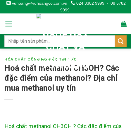
Skip
vuhoang@vuhoangco.com.vn
024 3382 9999
-
08 5782
9999
to
content
HÓA CHẤT CÔNG NGHIỆP
,
TIN TỨC
Hoá chất methanol CH3OH? Các
đặc điểm của methanol? Địa chỉ
mua methanol uy tín
Hoá chất methanol CH3OH ? Các đặc điểm của