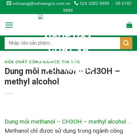
Skip
vuhoang@vuhoangco.com.vn
024 3382 9999
-
08 5782
9999
to
content
HÓA CHẤT CÔNG NGHIỆP
,
TIN TỨC
Dung môi methanol – CH3OH –
methyl alcohol
Dung môi methanol – CH3OH – methyl alcohol
.
Methanol chỉ được sử dụng trong ngành công