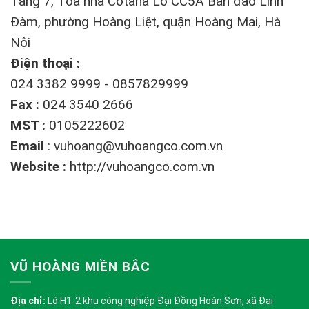
Tầng 7, Tòa nhà Cotana Lô CC5A Bán đảo Linh
Đàm, phường Hoàng Liệt, quận Hoàng Mai, Hà
Nội
Điện thoại :
024 3382 9999 - 0857829999
Fax :
024 3540 2666
MST :
0105222602
Email
:
vuhoang@vuhoangco.com.vn
Website :
http://vuhoangco.com.vn
VŨ HOÀNG MIỀN BẮC
Địa chỉ:
Lô H1-2 khu công nghiệp Đại Đồng Hoàn Sơn, xã Đại