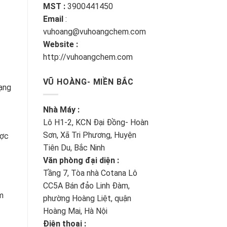
MST :
3900441450
Email
:
vuhoang@vuhoangchem.com
Website :
http://vuhoangchem.com
VŨ HOÀNG- MIỀN BẮC
dạng
Nhà Máy :
Lô H1-2, KCN Đại Đồng- Hoàn
Sơn, Xã Tri Phương, Huyện
ược
Tiên Du, Bắc Ninh
Văn phòng đại diện :
Tầng 7, Tòa nhà Cotana Lô
CC5A Bán đảo Linh Đàm,
ảm
phường Hoàng Liệt, quận
Hoàng Mai, Hà Nội
Điện thoại :