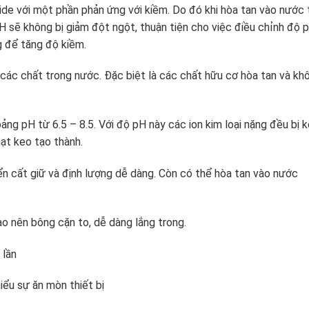
de với một phần phản ứng với kiềm. Do đó khi hòa tan vào nước 
H sẽ không bị giảm đột ngột, thuận tiện cho việc điều chỉnh độ p
g để tăng độ kiềm.
 các chất trong nước. Đặc biệt là các chất hữu cơ hòa tan và kh
ng pH từ 6.5 – 8.5. Với độ pH này các ion kim loại nặng đều bị k
ạt keo tạo thành.
n cất giữ và định lượng dễ dàng. Còn có thể hòa tan vào nước
o nên bông cặn to, dễ dàng lắng trong.
 lần
hiểu sự ăn mòn thiết bị