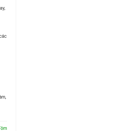
ay,
 các
àm,
 Tôm