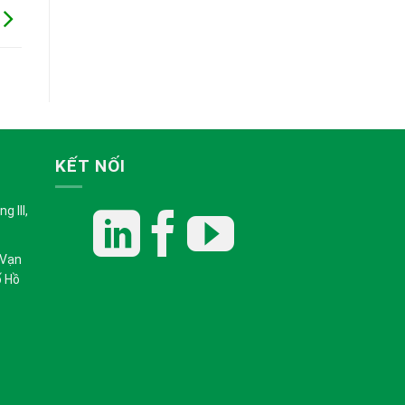
KẾT NỐI
 III,
 Vạn
ố Hồ