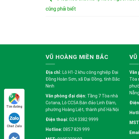
cũng phải biết
VŨ HOÀNG MIỀN BẮC
VŨ
Địa chỉ:
Lô H1-2 khu công nghiệp Đại
Văn 
Đồng Hoàn Sơn, xã Đại Đồng, tỉnh Bắc
Tòa 
Ninh
phườ
Nẵn
Văn phòng đại diện:
Tầng 7 Tòa nhà
Cotana, Lô CC5A Bán đảo Linh Đàm,
Điện
Tìm đường
phường Hoàng Liệt, thành phố Hà Nội
Hotl
Điện thoại:
024 3382 9999
MST
Chat Zalo
Hotline:
0857 829 999
Emai