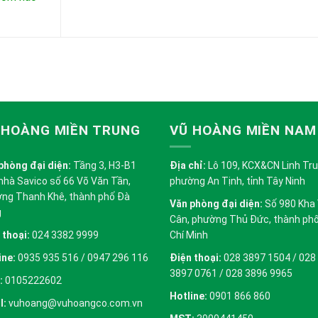
 HOÀNG MIỀN TRUNG
VŨ HOÀNG MIỀN NAM
phòng đại diện:
Tầng 3, H3-B1
Địa chỉ:
Lô 109, KCX&CN Linh Trung
nhà Savico số 66 Võ Văn Tần,
phường An Tịnh, tỉnh Tây Ninh
ng Thanh Khê, thành phố Đà
Văn phòng đại diện:
Số 980 Kha
g
Cân, phường Thủ Đức, thành ph
 thoại:
024 3382 9999
Chí Minh
ine:
0935 935 516 / 0947 296 116
Điện thoại:
028 3897 1504 / 028
3897 0761 / 028 3896 9965
:
0105222602
Hotline:
0901 866 860
l:
vuhoang@vuhoangco.com.vn