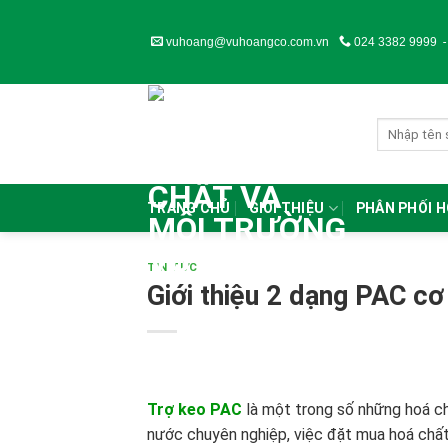
Skip
to
vuhoang@vuhoangco.com.vn
024 3382 9999
content
TRANG CHỦ
GIỚI THIỆU
PHÂN PHỐI 
TIN TỨC
Giới thiệu 2 dạng PAC cơ
Trợ keo PAC
là một trong số những hoá ch
nước chuyên nghiệp, việc đặt mua hoá chất