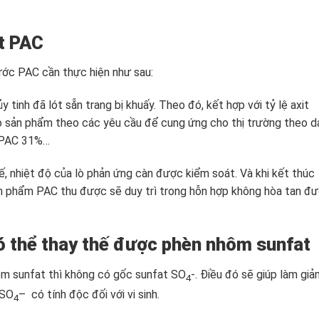
t PAC
ước PAC cần thực hiện như sau:
inh đã lót sẵn trang bị khuấy. Theo đó, kết hợp với tỷ lệ axit
ào sản phẩm theo các yêu cầu để cung ứng cho thị trường theo 
, PAC 31%…
ế, nhiệt độ của lò phản ứng càn được kiểm soát. Và khi kết thúc
n phẩm PAC thu được sẽ duy trì trong hỗn hợp không hòa tan đ
 thể thay thế được phèn nhôm sunfat
ôm sunfat thì không có gốc sunfat SO
-. Điều đó sẽ giúp làm gi
4
 SO
– có tính độc đối với vi sinh.
4