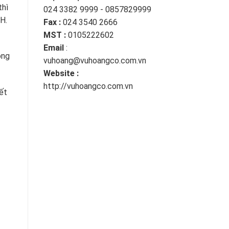
thì
024 3382 9999 - 0857829999
H.
Fax :
024 3540 2666
MST :
0105222602
Email
:
ông
vuhoang@vuhoangco.com.vn
Website :
http://vuhoangco.com.vn
ết