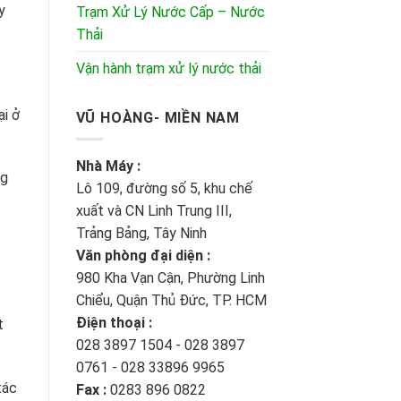
y
Trạm Xử Lý Nước Cấp – Nước
Thải
Vận hành trạm xử lý nước thải
ại ở
VŨ HOÀNG- MIỀN NAM
Nhà Máy :
ng
Lô 109, đường số 5, khu chế
xuất và CN Linh Trung III,
Trảng Bảng, Tây Ninh
Văn phòng đại diện :
980 Kha Vạn Cận, Phường Linh
Chiểu, Quận Thủ Đức, TP. HCM
Điện thoại :
t
028 3897 1504 - 028 3897
0761 - 028 33896 9965
tác
Fax :
0283 896 0822