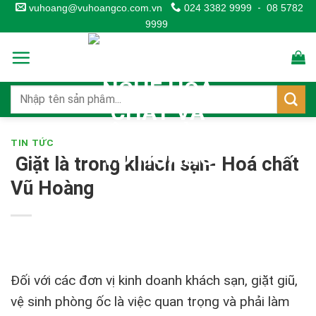
Skip
vuhoang@vuhoangco.com.vn
024 3382 9999
-
08 5782
9999
to
content
TIN TỨC
Giặt là trong khách sạn- Hoá chất
Vũ Hoàng
Đối với các đơn vị kinh doanh khách sạn, giặt giũ,
vệ sinh phòng ốc là việc quan trọng và phải làm