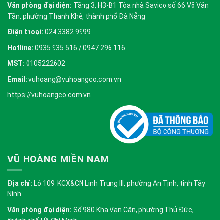
Văn phòng đại diện:
Tầng 3, H3-B1 Tòa nhà Savico số 66 Võ Văn
Tần, phường Thanh Khê, thành phố Đà Nẵng
Điện thoại:
024 3382 9999
Hotline:
0935 935 516 / 0947 296 116
MST:
0105222602
Email:
vuhoang@vuhoangco.com.vn
https://vuhoangco.com.vn
VŨ HOÀNG MIỀN NAM
Địa chỉ:
Lô 109, KCX&CN Linh Trung III, phường An Tịnh, tỉnh Tây
Ninh
Văn phòng đại diện:
Số 980 Kha Vạn Cân, phường Thủ Đức,