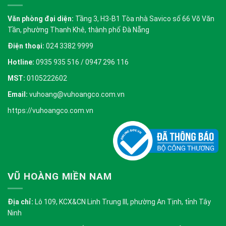
Văn phòng đại diện:
Tầng 3, H3-B1 Tòa nhà Savico số 66 Võ Văn
Tần, phường Thanh Khê, thành phố Đà Nẵng
Điện thoại:
024 3382 9999
Hotline:
0935 935 516 / 0947 296 116
MST:
0105222602
Email:
vuhoang@vuhoangco.com.vn
https://vuhoangco.com.vn
VŨ HOÀNG MIỀN NAM
Địa chỉ:
Lô 109, KCX&CN Linh Trung III, phường An Tịnh, tỉnh Tây
Ninh