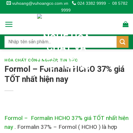
Skip
vuhoang@vuhoangco.com.vn
024 3382 9999
-
08 5782
9999
to
content
HÓA CHẤT CÔNG NGHIỆP
,
TIN TỨC
Formol – Formalin HCHO 37% giá
TỐT nhất hiện nay
Formol – Formalin HCHO 37% giá TỐT nhất hiện
nay
. Formalin 37% – Formol ( HCHO ) là hợp