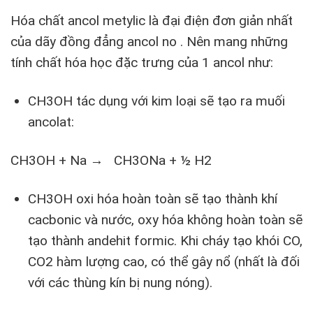
Hóa chất ancol metylic là đại điện đơn giản nhất
của dãy đồng đẳng ancol no . Nên mang những
tính chất hóa học đặc trưng của 1 ancol như:
CH3OH tác dụng với kim loại sẽ tạo ra muối
ancolat:
CH
3
OH + Na → CH
3
ONa + ½ H
2
CH
3
OH oxi hóa hoàn toàn sẽ tạo thành khí
cacbonic và nước, oxy hóa không hoàn toàn sẽ
tạo thành andehit formic. Khi cháy tạo khói CO,
CO2 hàm lượng cao, có thể gây nổ (nhất là đối
với các thùng kín bị nung nóng).