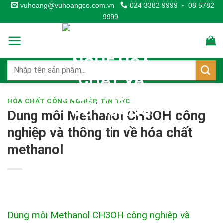
Skip
vuhoang@vuhoangco.com.vn
024 3382 9999
-
08 5782
9999
to
content
HÓA CHẤT CÔNG NGHIỆP
,
TIN TỨC
Dung môi Methanol CH3OH công
nghiệp và thông tin về hóa chất
methanol
Dung môi Methanol CH3OH công nghiệp và