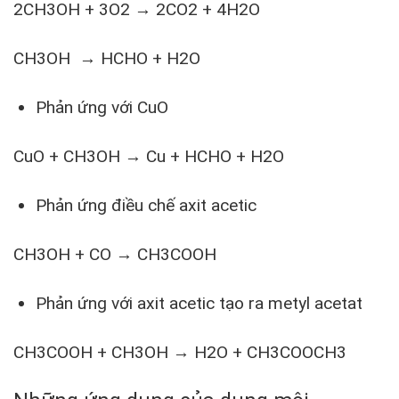
2CH
3
OH + 3O
2
→ 2CO
2
+ 4H
2
O
CH3OH → HCHO + H2O
Phản ứng với CuO
CuO + CH
3
OH → Cu + HCHO + H
2
O
Phản ứng điều chế axit acetic
CH3OH + CO → CH3COOH
Phản ứng với axit acetic tạo ra metyl acetat
CH
3
COOH + CH
3
OH → H
2
O + CH
3
COOCH
3