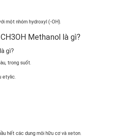
với một nhóm hydroxyl (-OH).
g CH3OH Methanol là gì?
à gì?
àu, trong suốt.
 etylic.
, hầu hết các dung môi hữu cơ và xeton.