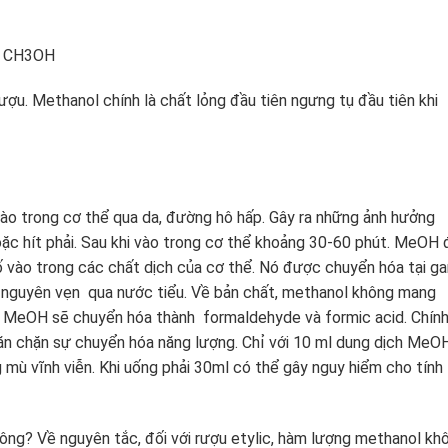
3OH
ợu. Methanol chính là chất lỏng đầu tiên ngưng tụ đầu tiên khi
vào trong cơ thể qua da, đường hô hấp. Gây ra những ảnh hưởng
oặc hít phải. Sau khi vào trong cơ thể khoảng 30-60 phút. MeOH 
 vào trong các chất dịch của cơ thể. Nó được chuyển hóa tại ga
i nguyên vẹn qua nước tiểu. Về bản chất, methanol không mang
hể MeOH sẽ chuyển hóa thành formaldehyde và formic acid. Chín
ăn chặn sự chuyển hóa năng lượng. Chỉ với 10 ml dung dịch MeO
g mù vĩnh viễn. Khi uống phải 30ml có thể gây nguy hiểm cho tính
ng? Về nguyên tắc, đối với rượu etylic, hàm lượng methanol kh