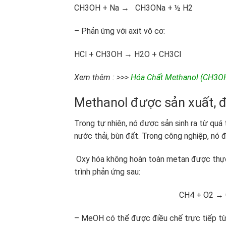
CH3OH + Na → CH3ONa + ½ H2
– Phản ứng với axit vô cơ:
HCl + CH3OH → H2O + CH3Cl
Xem thêm : >>>
Hóa Chất Methanol (CH3OH
Methanol được sản xuất, 
Trong tự nhiên, nó được sản sinh ra từ quá t
nước thải, bùn đất. Trong công nghiệp, nó
Oxy hóa không hoàn toàn metan được thực 
trình phản ứng sau:
CH4 + O2 → CH
– MeOH có thể được điều chế trực tiếp từ 