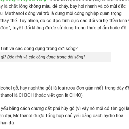
 là chất lỏng không màu, dễ cháy, bay hơi nhanh và có mùi đặc
u. Methanol đóng vai trò là dung môi công nghiệp quan trọng.
 thay thế. Tuy nhiên, do có độc tính cực cao đối với hệ thần kinh 
n độc”, tuyệt đối không được sử dụng trong thực phẩm hoặc đồ
gì? Độc tính và các công dụng trong đời sống?
lcohol gỗ, hay naphtha gỗ) là loại rượu đơn giản nhất trong dãy 
thanol là CH3OH (hoặc viết gọn là CH4O).
yếu bằng cách chưng cất phá hủy gỗ (vì vậy nó mới có tên gọi l
hiện đại, Methanol được tổng hợp chủ yếu bằng cách hydro hóa
than đá.