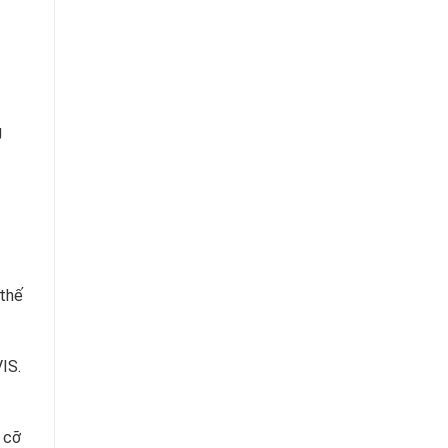
g
 thế
IS.
 cỡ