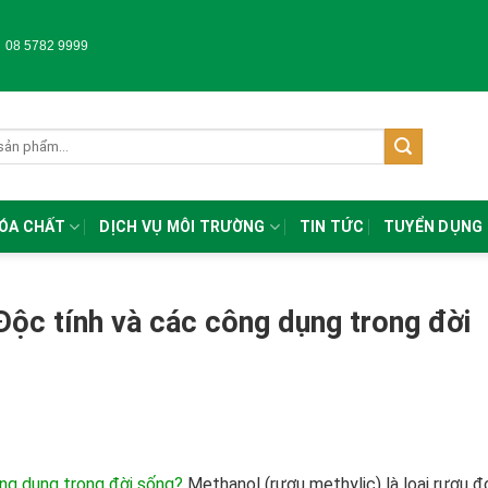
-
08 5782 9999
HÓA CHẤT
DỊCH VỤ MÔI TRƯỜNG
TIN TỨC
TUYỂN DỤNG
ộc tính và các công dụng trong đời
ng dụng trong đời sống?
Methanol (rượu methylic) là loại rượu đ