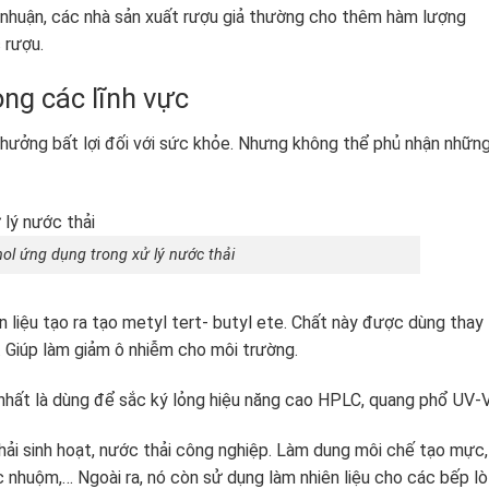
i nhuận, các nhà sản xuất rượu giả thường cho thêm hàm lượng
 rượu.
ng các lĩnh vực
hưởng bất lợi đối với sức khỏe. Nhưng không thể phủ nhận nhữn
ol ứng dụng trong xử lý nước thải
 liệu tạo ra tạo metyl tert- butyl ete. Chất này được dùng thay
. Giúp làm giảm ô nhiễm cho môi trường.
 nhất là dùng để sắc ký lỏng hiệu năng cao HPLC, quang phổ UV-V
hải sinh hoạt, nước thải công nghiệp. Làm dung môi chế tạo mực,
c nhuộm,… Ngoài ra, nó còn sử dụng làm nhiên liệu cho các bếp lò