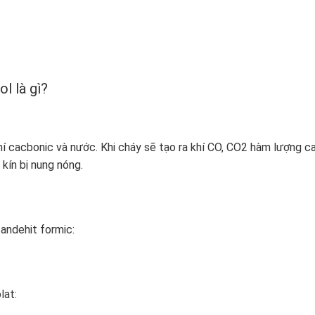
l là gì?
í cacbonic và nước. Khi cháy sẽ tạo ra khí CO, CO2 hàm lượng ca
kín bị nung nóng.
andehit formic:
lat: