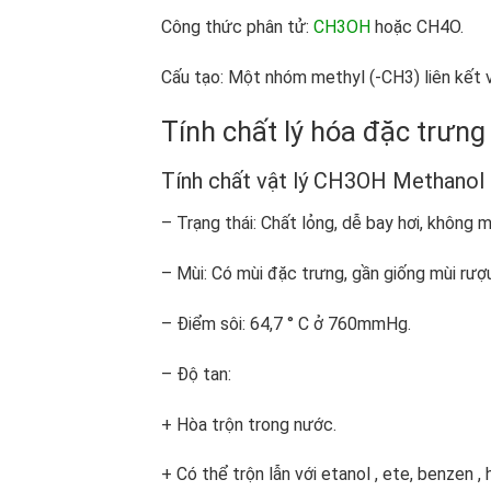
Công thức phân tử:
CH3OH
hoặc CH4O.
Cấu tạo: Một nhóm methyl (-CH3) liên kết 
Tính chất lý hóa đặc trưn
Tính chất vật lý CH3OH Methanol l
– Trạng thái: Chất lỏng, dễ bay hơi, không m
– Mùi: Có mùi đặc trưng, gần giống mùi rượu
– Điểm sôi: 64,7 ° C ở 760mmHg.
– Độ tan:
+ Hòa trộn trong nước.
+ Có thể trộn lẫn với etanol , ete, benzen 