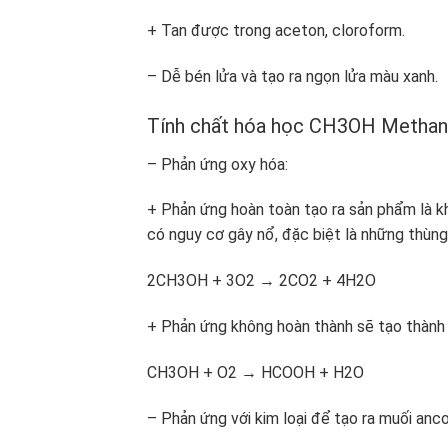
+ Tan được trong aceton, cloroform.
– Dễ bén lửa và tạo ra ngọn lửa màu xanh.
Tính chất hóa học CH3OH Methano
– Phản ứng oxy hóa:
+ Phản ứng hoàn toàn tạo ra sản phẩm là kh
có nguy cơ gây nổ, đặc biệt là những thùng 
2CH3OH + 3O2 → 2CO2 + 4H2O
+ Phản ứng không hoàn thành sẽ tạo thành 
CH3OH + O2 → HCOOH + H2O
– Phản ứng với kim loại để tạo ra muối anco