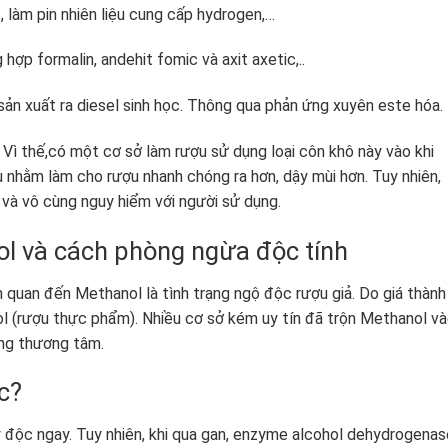
, làm pin nhiên liệu cung cấp hydrogen,…
ợp formalin, andehit fomic và axit axetic,..
n xuất ra diesel sinh học. Thông qua phản ứng xuyên este hóa.
Vì thế,có một cơ sở làm rượu sử dụng loại côn khô này vào khi
 nhằm làm cho rượu nhanh chóng ra hơn, dậy mùi hơn. Tuy nhiên,
i và vô cùng nguy hiểm với người sử dụng.
l và cách phòng ngừa độc tính
 quan đến Methanol là tình trạng ngộ độc rượu giả. Do giá thành
ol (rượu thực phẩm). Nhiều cơ sở kém uy tín đã trộn Methanol v
ong thương tâm.
c?
 độc ngay. Tuy nhiên, khi qua gan, enzyme alcohol dehydrogenas