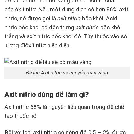
để lâu sẽ có màu hơi vàng do sự tích tụ của
các ôxít nitơ. Nếu một dung dịch có hơn 86% axit
nitric, nó được gọi là
axít nitric
bốc khói. Acid
nitric bốc khói có đặc trưng
axít nitric
bốc khói
trắng và axít nitric bốc khói đỏ. Tùy thuộc vào số
lượng điôxít nitơ hiện diện.
Để lâu Axit nitric sẽ chuyển màu vàng
Axit nitric dùng để làm gì?
Axit nitric 68% là nguyên liệu quan trọng để chế
tạo thuốc nổ.
Đối với loại axit nitric có nồng độ 0.5 – 2% được