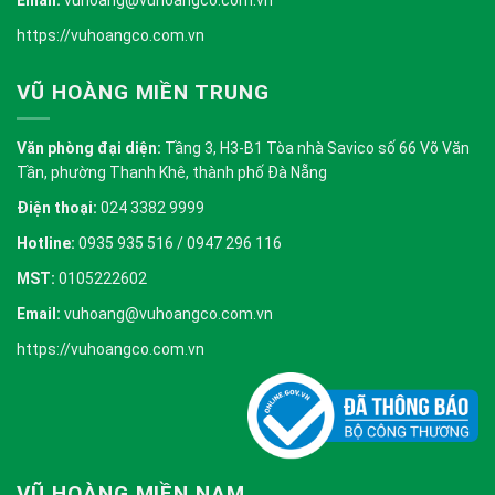
Email:
vuhoang@vuhoangco.com.vn
https://vuhoangco.com.vn
VŨ HOÀNG MIỀN TRUNG
Văn phòng đại diện:
Tầng 3, H3-B1 Tòa nhà Savico số 66 Võ Văn
Tần, phường Thanh Khê, thành phố Đà Nẵng
Điện thoại:
024 3382 9999
Hotline:
0935 935 516 / 0947 296 116
MST:
0105222602
Email:
vuhoang@vuhoangco.com.vn
https://vuhoangco.com.vn
VŨ HOÀNG MIỀN NAM