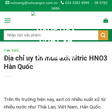
Skip
vuhoang@vuhoangco.com.vn
024 3382 9999
-
08 5782
9999
to
content
TIN TỨC
Địa chỉ uy tín mua axit nitric HNO3
Hàn Quốc
Trên thị trường hiện nay, axit có nhiều xuất xử từ
nhiều nước như Thái Lan, Việt Nam, Hản Quốc.