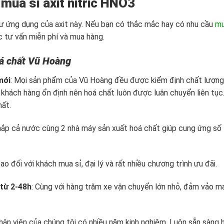
 mua sỉ axit nitric HNO3
 như ứng dụng của axit này. Nếu bạn có thắc mắc hay có nhu cầu
m
c tư vấn miễn phí và mua hàng.
Hoá chất Vũ Hoàng
mới
: Mọi sản phẩm của Vũ Hoàng đều được kiểm định chất lượng
khách hàng ổn định nên hoá chất luôn được luân chuyển liên tục
hất.
ắp cả nước cùng 2 nhà máy sản xuất hoá chất giúp cung ứng số
cao đối với khách mua sỉ, đại lý và rất nhiều chương trình ưu đãi.
 từ 2-48h
: Cùng với hàng trăm xe vận chuyển lớn nhỏ, đảm vảo m
nhân viên của chúng tôi có nhiều năm kinh nghiệm. Luôn sẵn sàng 