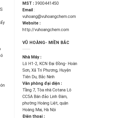
MST :
3900441450
MS
Email
:
vuhoang@vuhoangchem.com
tẩy
Website :
http://vuhoangchem.com
VŨ HOÀNG- MIỀN BẮC
p
có
Nhà Máy :
Lô H1-2, KCN Đại Đồng- Hoàn
Sơn, Xã Tri Phương, Huyện
Tiên Du, Bắc Ninh
Văn phòng đại diện :
bón
Tầng 7, Tòa nhà Cotana Lô
CC5A Bán đảo Linh Đàm,
phường Hoàng Liệt, quận
Hoàng Mai, Hà Nội
Điện thoại :