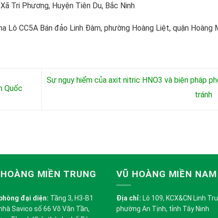
Xã Tri Phương, Huyện Tiên Du, Bắc Ninh
na Lô CC5A Bán đảo Linh Đàm, phường Hoàng Liệt, quận Hoàng M
Sự nguy hiểm của axit nitric HNO3 và biện pháp p
àn Quốc
tránh
 HOÀNG MIỀN TRUNG
VŨ HOÀNG MIỀN NAM
phòng đại diện:
Tầng 3, H3-B1
Địa chỉ:
Lô 109, KCX&CN Linh Trung
nhà Savico số 66 Võ Văn Tần,
phường An Tịnh, tỉnh Tây Ninh