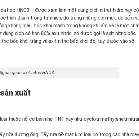
 hóa học HNO3 – được xem làm một dung dịch nitrat hidro hay c
 được hình thành trong tự nhiên, do trong những cơn mưa do sấm v
t lỏng không màu, bốc khói mạnh trong không khí ẩm và là một chấ
dung dịch có hơn 86% axit nitric, nó được gọi là axit nitric bốc
nitric bốc khói trắng và axit nitric bốc khói đỏ, tùy thuộc vào số
Ngoại quan axit nitric HNO3
 sản xuất
p
c loại thuốc nổ cơ bản như TNT hay như cyclotrimethylenetrinitra
ẩy rửa đường ống. Tẩy rửa bề mặt kim loại có trong các nhà má