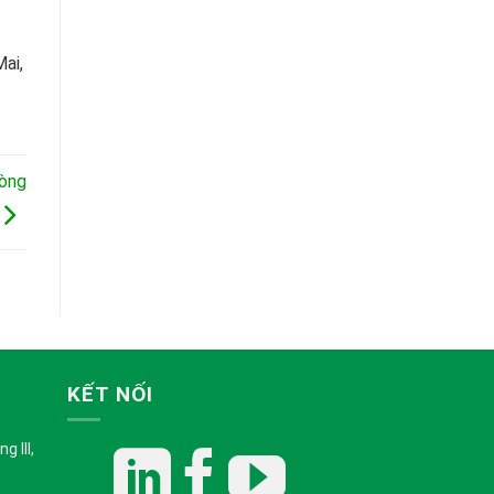
ai,
hòng
KẾT NỐI
 III,