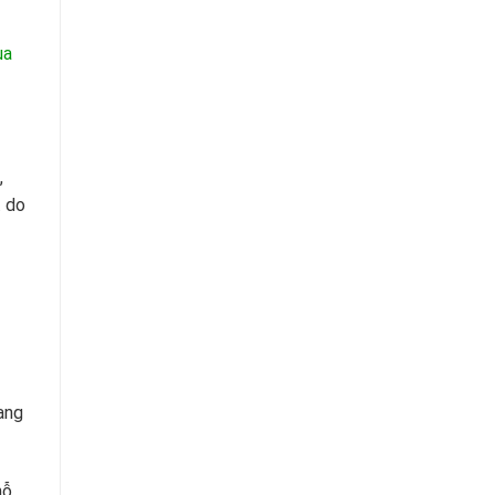
ua
,
. do
ang
hỗ