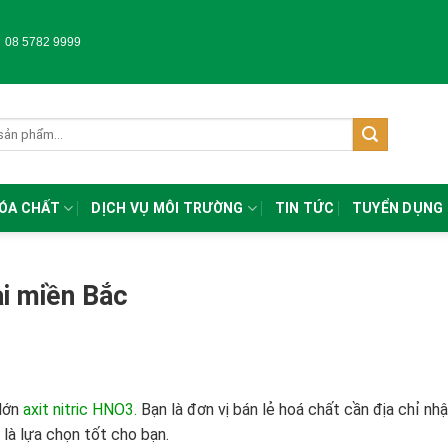
-
08 5782 9999
HÓA CHẤT
DỊCH VỤ MÔI TRƯỜNG
TIN TỨC
TUYỂN DỤNG
ại miền Bắc
 lớn
axit nitric HNO3.
Bạn là đơn vị bán lẻ hoá chất cần địa chỉ nh
là lựa chọn tốt cho bạn.