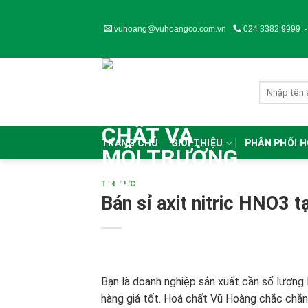
Skip
to
vuhoang@vuhoangco.com.vn
024 3382 9999
content
TRANG CHỦ
GIỚI THIỆU
PHÂN PHỐI 
TIN TỨC
Bán sỉ axit nitric HNO3 t
Bạn là doanh nghiệp sản xuất cần số lượng
hàng giá tốt. Hoá chất Vũ Hoàng chắc chắn 