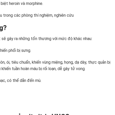
n biệt heroin và morphine.
ều trong các phòng thí nghiệm, nghiên cứu
ng?
it sẽ gây ra những tổn thương với mức độ khác nhau:
hiến phổi bị sưng.
nôn, ói, tiêu chuẩn, khiến vùng miệng, họng, dạ dày, thực quản bị
 khiến tuần hoàn máu bị rối loạn, dễ gây tử vong.
ạc, có thể dẫn đến mù.