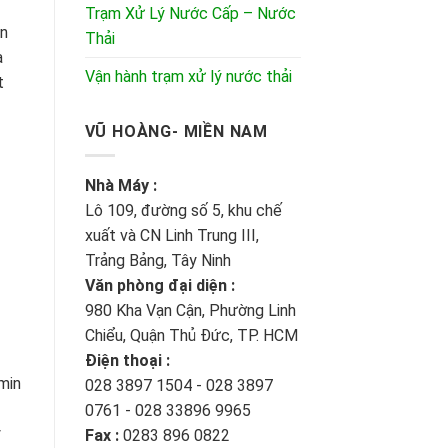
Trạm Xử Lý Nước Cấp – Nước
òn
Thải
à
Vận hành trạm xử lý nước thải
t
VŨ HOÀNG- MIỀN NAM
Nhà Máy :
Lô 109, đường số 5, khu chế
xuất và CN Linh Trung III,
Trảng Bảng, Tây Ninh
Văn phòng đại diện :
980 Kha Vạn Cận, Phường Linh
Chiểu, Quận Thủ Đức, TP. HCM
Điện thoại :
min
028 3897 1504 - 028 3897
0761 - 028 33896 9965
y
Fax :
0283 896 0822