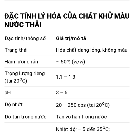
ĐẶC TÍNH LÝ HÓA CỦA CHẤT KHỬ MÀU
NƯỚC THẢI
Đặc tính/thông số
Giá trị/mô tả
Trạng thái
Hóa chất dạng lỏng, không màu
Hàm lượng rắn
~ 50% (w/w)
Trọng lượng riêng
1,1 – 1,3
o
(tại 20
C)
pH
3 – 6
o
Độ nhớt
20 – 250 cps (tại 20
C)
Độ tan trong nước
Tan vô hạn trong nước
o
Nhiệt độ: – 5 đến 35
C;