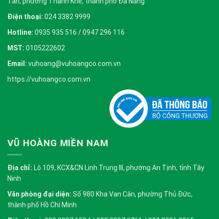
Tần, phường Thanh Khê, thành phố Đà Nẵng
Điện thoại:
024 3382 9999
Hotline:
0935 935 516 / 0947 296 116
MST:
0105222602
Email:
vuhoang@vuhoangco.com.vn
https://vuhoangco.com.vn
VŨ HOÀNG MIỀN NAM
Địa chỉ:
Lô 109, KCX&CN Linh Trung III, phường An Tịnh, tỉnh Tây
Ninh
Văn phòng đại diện:
Số 980 Kha Vạn Cân, phường Thủ Đức,
thành phố Hồ Chí Minh