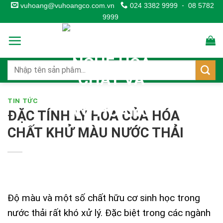
Skip
vuhoang@vuhoangco.com.vn
024 3382 9999
-
08 5782
9999
to
content
TIN TỨC
ĐẶC TÍNH LÝ HÓA CỦA HÓA
CHẤT KHỬ MÀU NƯỚC THẢI
Độ màu và một số chất hữu cơ sinh học trong
nước thải rất khó xử lý. Đặc biệt trong các ngành