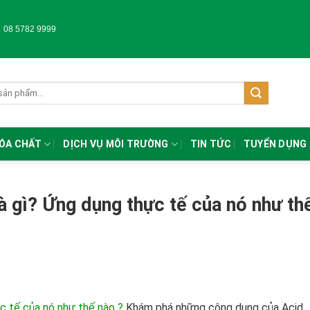
-
08 5782 9999
HÓA CHẤT
DỊCH VỤ MÔI TRƯỜNG
TIN TỨC
TUYỂN DỤNG
à gì? Ứng dụng thực tế của nó như th
c tế của nó như thế nào ?
Khám phá những công dụng của Acid