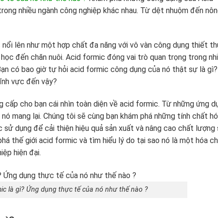
 trong nhiều ngành công nghiệp khác nhau. Từ dệt nhuộm đến nô
c nổi lên như một hợp chất đa năng với vô vàn công dụng thiết th
ọc đến chăn nuôi. Acid formic đóng vai trò quan trọng trong nh
ạn có bao giờ tự hỏi acid formic công dụng của nó thật sự là gì?
lĩnh vực đến vậy?
g cấp cho bạn cái nhìn toàn diện về acid formic. Từ những ứng d
 nó mang lại. Chúng tôi sẽ cùng bạn khám phá những tính chất h
 sử dụng để cải thiện hiệu quả sản xuất và nâng cao chất lượng
thế giới acid formic và tìm hiểu lý do tại sao nó là một hóa c
ệp hiện đại.
c là gì? Ứng dụng thực tế của nó như thế nào ?