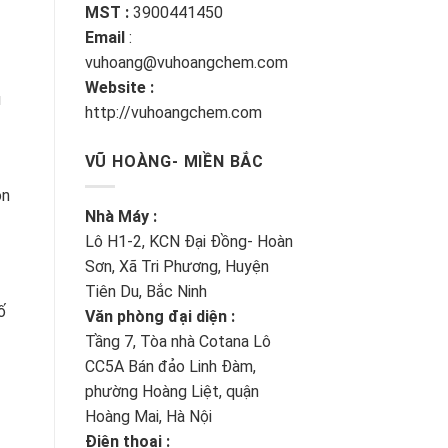
MST :
3900441450
Email
:
vuhoang@vuhoangchem.com
Website :
u
http://vuhoangchem.com
VŨ HOÀNG- MIỀN BẮC
on
Nhà Máy :
Lô H1-2, KCN Đại Đồng- Hoàn
Sơn, Xã Tri Phương, Huyện
Tiên Du, Bắc Ninh
ố
Văn phòng đại diện :
Tầng 7, Tòa nhà Cotana Lô
CC5A Bán đảo Linh Đàm,
phường Hoàng Liệt, quận
Hoàng Mai, Hà Nội
Điện thoại :