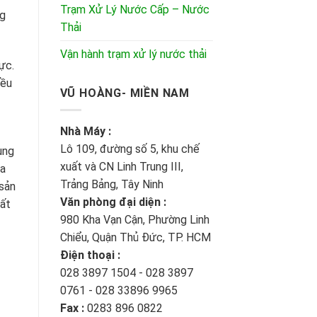
Trạm Xử Lý Nước Cấp – Nước
ng
Thải
Vận hành trạm xử lý nước thải
ực.
iều
VŨ HOÀNG- MIỀN NAM
Nhà Máy :
Lô 109, đường số 5, khu chế
ụng
xuất và CN Linh Trung III,
óa
Trảng Bảng, Tây Ninh
 sản
Văn phòng đại diện :
hất
980 Kha Vạn Cận, Phường Linh
Chiểu, Quận Thủ Đức, TP. HCM
Điện thoại :
028 3897 1504 - 028 3897
0761 - 028 33896 9965
Fax :
0283 896 0822