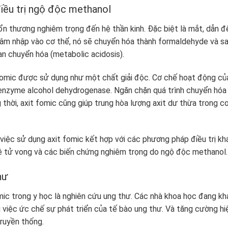
iều trị ngộ độc methanol
ổn thương nghiêm trọng đến hệ thần kinh. Đặc biệt là mắt, dẫn đ
xâm nhập vào cơ thể, nó sẽ chuyển hóa thành formaldehyde và s
oan chuyển hóa (metabolic acidosis).
fomic được sử dụng như một chất giải độc. Cơ chế hoạt động củ
 enzyme alcohol dehydrogenase. Ngăn chặn quá trình chuyển hóa
thời, axit fomic cũng giúp trung hòa lượng axit dư thừa trong c
 việc sử dụng axit fomic kết hợp với các phương pháp điều trị kh
lệ tử vong và các biến chứng nghiêm trọng do ngộ độc methanol.
hư
mic trong y học là nghiên cứu ung thư. Các nhà khoa học đang k
việc ức chế sự phát triển của tế bào ung thư. Và tăng cường hi
ruyền thống.