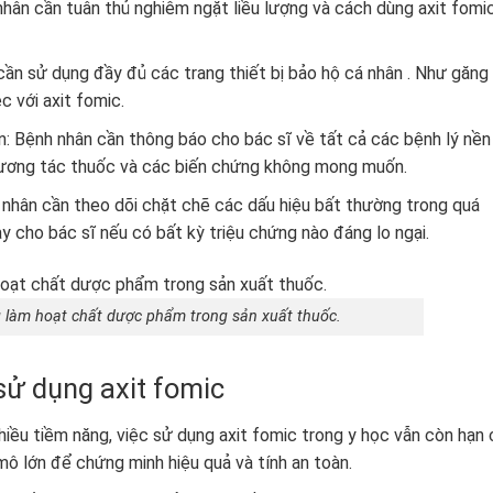
nhân cần tuân thủ nghiêm ngặt liều lượng và cách dùng axit fomi
cần sử dụng đầy đủ các trang thiết bị bảo hộ cá nhân . Như găng
c với axit fomic.
: Bệnh nhân cần thông báo cho bác sĩ về tất cả các bệnh lý nền
 tương tác thuốc và các biến chứng không mong muốn.
 nhân cần theo dõi chặt chẽ các dấu hiệu bất thường trong quá
gay cho bác sĩ nếu có bất kỳ triệu chứng nào đáng lo ngại.
g làm hoạt chất dược phẩm trong sản xuất thuốc.
sử dụng axit fomic
iều tiềm năng, việc sử dụng axit fomic trong y học vẫn còn hạn
mô lớn để chứng minh hiệu quả và tính an toàn.