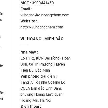
MST :
3900441450
Email
:
ến
vuhoang@vuhoangchem.com
au
Website :
http://vuhoangchem.com
a
VŨ HOÀNG- MIỀN BẮC
ơ
Nhà Máy :
Lô H1-2, KCN Đại Đồng- Hoàn
Sơn, Xã Tri Phương, Huyện
ác
Tiên Du, Bắc Ninh
Văn phòng đại diện :
Tầng 7, Tòa nhà Cotana Lô
CC5A Bán đảo Linh Đàm,
hám
phường Hoàng Liệt, quận
ệu
Hoàng Mai, Hà Nội
Điện thoại :