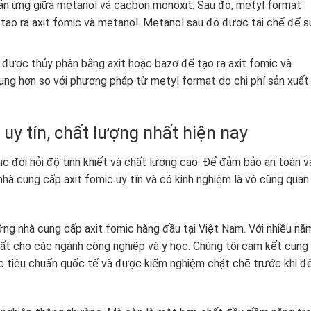
ản ứng giữa metanol và cacbon monoxit. Sau đó, metyl format
tạo ra axit fomic và metanol. Metanol sau đó được tái chế để s
ược thủy phân bằng axit hoặc bazơ để tạo ra axit fomic và
ng hơn so với phương pháp từ metyl format do chi phí sản xuất
y tín, chất lượng nhất hiện nay
ic đòi hỏi độ tinh khiết và chất lượng cao. Để đảm bảo an toàn v
 nhà cung cấp axit fomic uy tín và có kinh nghiệm là vô cùng quan
ng nhà cung cấp axit fomic hàng đầu tại Việt Nam. Với nhiều nă
hất cho các ngành công nghiệp và y học. Chúng tôi cam kết cung
c tiêu chuẩn quốc tế và được kiểm nghiệm chặt chẽ trước khi đ