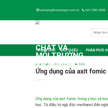
Skip
to
vuhoang@vuhoangco.com.vn
024 3382 9999
content
TRANG CHỦ
GIỚI THIỆU
PHÂN PHỐI 
HÓA CHẤT CÔNG NGHIỆP
,
TIN TỨC
Ứng dụng của axit fomic 
Ứng dụng của axit fomic trong y học và lưu
học. Từ điều trị ngộ độc methanol đến nghi