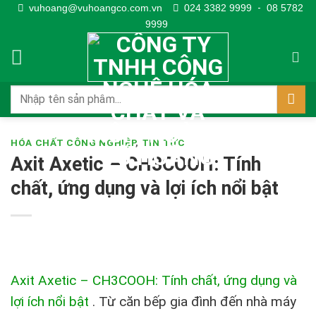
Skip
vuhoang@vuhoangco.com.vn
024 3382 9999
-
08 5782
9999
to
content
HÓA CHẤT CÔNG NGHIỆP
,
TIN TỨC
Axit Axetic – CH3COOH: Tính
chất, ứng dụng và lợi ích nổi bật
Axit Axetic – CH3COOH: Tính chất, ứng dụng và
lợi ích nổi bật
.
Từ căn bếp gia đình đến nhà máy