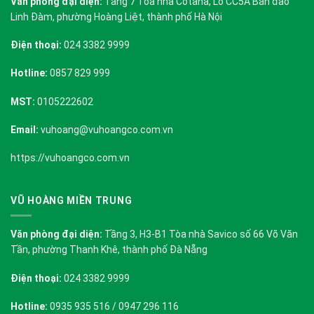
Văn phòng đại diện:
Tầng 7 Tòa nhà Cotana, Lô CC5A Bán đảo
Linh Đàm, phường Hoàng Liệt, thành phố Hà Nội
Điện thoại:
024 3382 9999
Hotline:
0857 829 999
MST:
0105222602
Email:
vuhoang@vuhoangco.com.vn
https://vuhoangco.com.vn
VŨ HOÀNG MIỀN TRUNG
Văn phòng đại diện:
Tầng 3, H3-B1 Tòa nhà Savico số 66 Võ Văn
Tần, phường Thanh Khê, thành phố Đà Nẵng
Điện thoại:
024 3382 9999
Hotline:
0935 935 516 / 0947 296 116