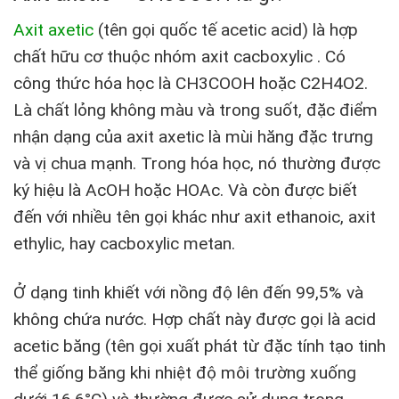
Axit axetic
(tên gọi quốc tế acetic acid) là hợp
chất hữu cơ thuộc nhóm axit cacboxylic . Có
công thức hóa học là CH
3
COOH hoặc C
2
H
4
O
2
.
Là chất lỏng không màu và trong suốt, đặc điểm
nhận dạng của axit axetic là mùi hăng đặc trưng
và vị chua mạnh. Trong hóa học, nó thường được
ký hiệu là AcOH hoặc HOAc. Và còn được biết
đến với nhiều tên gọi khác như axit ethanoic, axit
ethylic, hay cacboxylic metan.
Ở dạng tinh khiết với nồng độ lên đến 99,5% và
không chứa nước. Hợp chất này được gọi là acid
acetic băng (tên gọi xuất phát từ đặc tính tạo tinh
thể giống băng khi nhiệt độ môi trường xuống