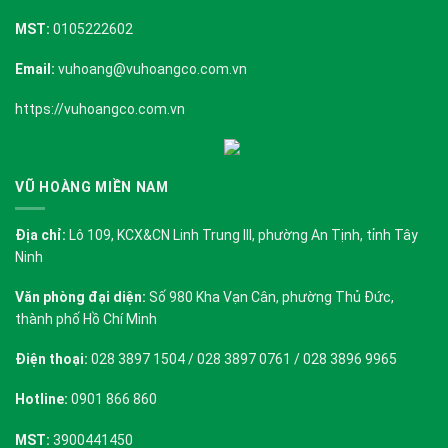
MST:
0105222602
Email:
vuhoang@vuhoangco.com.vn
https://vuhoangco.com.vn
VŨ HOÀNG MIỀN NAM
Địa chỉ:
Lô 109, KCX&CN Linh Trung III, phường An Tịnh, tỉnh Tây
Ninh
Văn phòng đại diện:
Số 980 Kha Vạn Cân, phường Thủ Đức,
thành phố Hồ Chí Minh
Điện thoại:
028 3897 1504 / 028 3897 0761 / 028 3896 9965
Hotline:
0901 866 860
MST:
3900441450