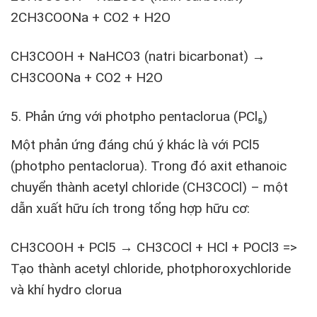
2CH
3
COONa + CO
2
+ H
2
O
CH
3
COOH + NaHCO
3
(natri bicarbonat) →
CH
3
COONa + CO
2
+ H
2
O
5. Phản ứng với photpho pentaclorua (PCl₅)
Một phản ứng đáng chú ý khác là với PC
l5
(photpho pentaclorua). Trong đó axit ethanoic
chuyển thành acetyl chloride (CH
3
COCl) – một
dẫn xuất hữu ích trong tổng hợp hữu cơ:
CH
3
COOH + PCl
5
→ CH
3
COCl + HCl + POCl
3
=>
Tạo thành acetyl chloride, photphoroxychloride
và khí hydro clorua