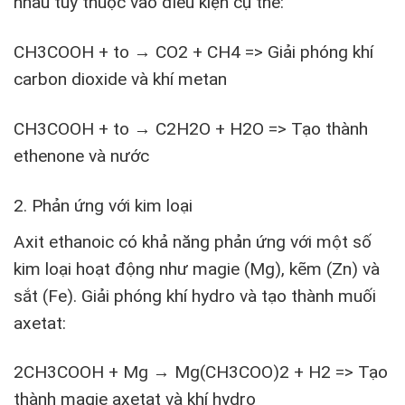
nhau tùy thuộc vào điều kiện cụ thể:
CH
3
COOH + t
o
→ CO
2
+ CH
4
=> Giải phóng khí
carbon dioxide và khí metan
CH
3
COOH + t
o
→ C2H
2
O + H
2
O => Tạo thành
ethenone và nước
2. Phản ứng với kim loại
Axit ethanoic có khả năng phản ứng với một số
kim loại hoạt động như magie (Mg), kẽm (Zn) và
sắt (Fe). Giải phóng khí hydro và tạo thành muối
axetat:
2CH
3
COOH + Mg → Mg(CH
3
COO)
2
+ H
2
=> Tạo
thành magie axetat và khí hydro