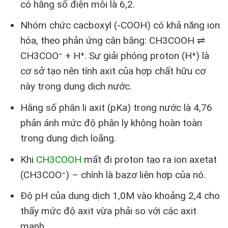
có hằng số điện môi là 6,2.
Nhóm chức cacboxyl (-COOH) có khả năng ion
hóa, theo phản ứng cân bằng: CH3COOH ⇌
CH3COO⁻ + H⁺. Sự giải phóng proton (H⁺) là
cơ sở tạo nên tính axit của hợp chất hữu cơ
này trong dung dịch nước.
Hằng số phân li axit (pKa) trong nước là 4,76
phản ánh mức độ phân ly không hoàn toàn
trong dung dịch loãng.
Khi
CH
3
COOH
mất đi proton tạo ra ion axetat
(CH3COO⁻) – chính là bazơ liên hợp của nó.
Độ pH của dung dịch 1,0M vào khoảng 2,4 cho
thấy mức độ axit vừa phải so với các axit
mạnh.