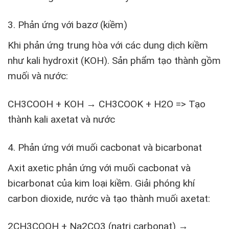
3. Phản ứng với bazơ (kiềm)
Khi phản ứng trung hòa với các dung dịch kiềm
như kali hydroxit (KOH). Sản phẩm tạo thành gồm
muối và nước:
CH
3
COOH + KOH → CH
3
COOK + H
2
O => Tạo
thành kali axetat và nước
4. Phản ứng với muối cacbonat và bicarbonat
Axit axetic phản ứng với muối cacbonat và
bicarbonat của kim loại kiềm. Giải phóng khí
carbon dioxide, nước và tạo thành muối axetat:
2CH
3
COOH + Na
2
CO
3
(natri carbonat) →