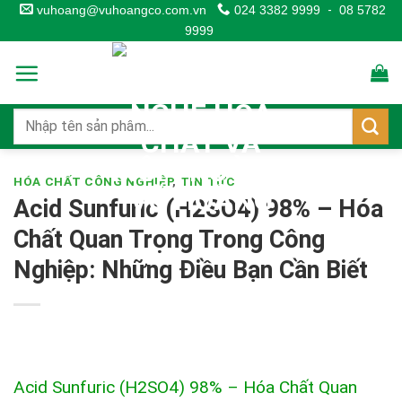
Skip
vuhoang@vuhoangco.com.vn
024 3382 9999
-
08 5782
9999
to
content
HÓA CHẤT CÔNG NGHIỆP
,
TIN TỨC
Acid Sunfuric (H2SO4) 98% – Hóa
Chất Quan Trọng Trong Công
Nghiệp: Những Điều Bạn Cần Biết
Acid Sunfuric (H2SO4) 98% – Hóa Chất Quan