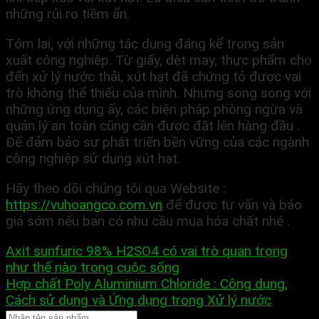
những rủi ro tiềm ẩn.
Tóm lại, với những tác dụng đáng kể trong sản
xuất công nghiệp. Từ giấy, dệt may, thực phẩm cho
đến xử lý nước thải, xút hạt đã chứng tỏ được vai
trò không thể thiếu của mình. Nhưng song song với
những ứng dụng ấy, các biện pháp phòng ngừa và
quản lý an toàn cũng cần được đặt lên hàng đầu .
Để đảm bảo sự phát triển bền vững của các ngành
công nghiệp sử dụng xút hạt.
Hãy theo dõi chúng tôi qua Website :
https://vuhoangco.com.vn
để được tư vấn và báo
giá sớm nếu bạn có nhu cầu mua hóa chất nhé .
Axit sunfuric 98% H2SO4 có vai trò quan trọng
như thế nào trong cuộc sống
Hợp chất Poly Aluminium Chloride : Công dụng,
Cách sử dụng và Ứng dụng trong Xử lý nước