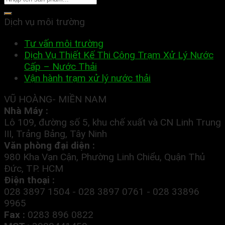
Dịch vụ môi trường
Tư vấn môi trường
Dịch Vụ Thiết Kế Thi Công Trạm Xử Lý Nước
Cấp – Nước Thải
Vận hành trạm xử lý nước thải
VŨ HOÀNG- MIỀN NAM
Nhà Máy :
Lô 109, đường số 5, khu chế xuất và CN Linh Trung
III, Trảng Bảng, Tây Ninh
Văn phòng đại diện :
980 Kha Vạn Cận, Phường Linh Chiểu, Quận Thủ
Đức, TP. HCM
Điện thoại :
028 3897 1504 - 028 3897 0761 - 028 33896
9965
Fax :
0283 896 0822