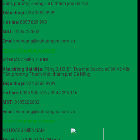
Đàm, phường Hoàng Liệt, thành phố Hà Nội
Điện thoại:
024 3382 9999
Hotline:
0857 829 999
MST:
0105222602
Email:
vuhoang@vuhoangco.com.vn
https://vuhoangco.com.vn
VŨ HOÀNG MIỀN TRUNG
Văn phòng đại diện:
Tầng 3, H3-B1 Tòa nhà Savico số 66 Võ Văn
Tần, phường Thanh Khê, thành phố Đà Nẵng
Điện thoại:
024 3382 9999
Hotline:
0935 935 516 / 0947 296 116
MST:
0105222602
Email:
vuhoang@vuhoangco.com.vn
https://vuhoangco.com.vn
VŨ HOÀNG MIỀN NAM
Địa chỉ:
Lô 109, KCX&CN Linh