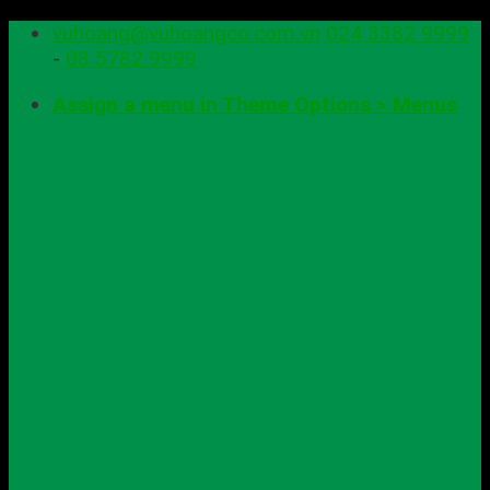
Skip
vuhoang@vuhoangco.com.vn
024 3382 9999
to
-
08 5782 9999
content
Assign a menu in Theme Options > Menus