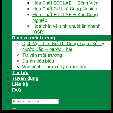
Hóa Chất ECOLAB – Bệnh Viện
Hóa Chất Giặt Là Công Nghiệp
Hóa Chất ECOLAB – Khu Công
Nghiệp
Hoá chất vệ sinh chuỗi ăn nhanh
(QSR)
Dịch vụ môi trường
Dịch Vụ Thiết Kế Thi Công Trạm Xử Lý
Nước Cấp – Nước Thải
Tư vấn môi trường
Dự án tiêu biểu
Vận hành trạm xử lý nước thải
Tin tức
Tuyển dụng
Liên hệ
FAQ