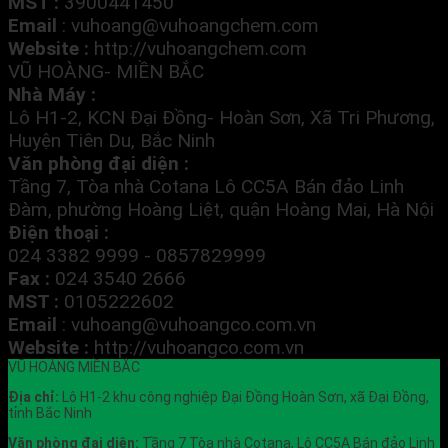
MST :
3900441450
Email
:
vuhoang@vuhoangchem.com
Website :
http://vuhoangchem.com
VŨ HOÀNG- MIỀN BẮC
Nhà Máy :
Lô H1-2, KCN Đại Đồng- Hoàn Sơn, Xã Tri Phương,
Huyện Tiên Du, Bắc Ninh
Văn phòng đại diện :
Tầng 7, Tòa nhà Cotana Lô CC5A Bán đảo Linh
Đàm, phường Hoàng Liệt, quận Hoàng Mai, Hà Nội
Điện thoại :
024 3382 9999 - 0857829999
Fax :
024 3540 2666
MST :
0105222602
Email
:
vuhoang@vuhoangco.com.vn
Website :
http://vuhoangco.com.vn
VŨ HOÀNG MIỀN BẮC
Địa chỉ:
Lô H1-2 khu công nghiệp Đại Đồng Hoàn Sơn, xã Đại Đồng,
tỉnh Bắc Ninh
Văn phòng đại diện:
Tầng 7 Tòa nhà Cotana, Lô CC5A Bán đảo Linh