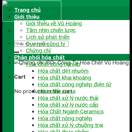
Trang chủ
Giới thiệu
Giới thiệu về Vũ Hoàng
Tầm nhìn chiến lược
Lịch sử phát triển
Quy mô công ty
Chứng chỉ
Phân phối hóa chất
Hóa chất công nghiệp
Hóa chất dệt nhuộm
Cart
Hóa chất khai khoáng
Hóa chất công nghiệp điện tử
No products in the cart.
Hóa chất xi mạ
Hóa chất xử lý nước thải
Hóa chất xử lý nước cấp
Hóa Chất Ngành Ceramics
Hóa chất nông nghiệp
Hóa chất xử lý chuồng trại
Hóa chất thực phẩm