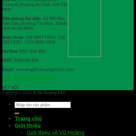
Trung III, phường An Tịnh, tỉnh Tây
Ninh
Văn phòng đại diện:
Số 980 Kha
Vạn Cân, phường Thủ Đức, thành
phố Hồ Chí Minh
Điện thoại:
028 3897 1504 / 028
3897 0761 / 028 3896 9965
Hotline:
0901 866 860
MST:
3900441450
Email:
vuhoang@vuhoangchem.com
https://vuhoangchem.com
KẾT NỐI
Copyright 2026 ©
Vũ Hoàng E&C
Trang chủ
Giới thiệu
Giới thiệu về Vũ Hoàng