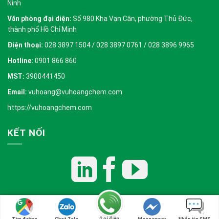
Ninh
Văn phòng đại diện:
Số 980 Kha Vạn Cân, phường Thủ Đức,
thành phố Hồ Chí Minh
Điện thoại:
028 3897 1504 / 028 3897 0761 / 028 3896 9965
Hotline:
0901 866 860
MST:
3900441450
Email:
vuhoang@vuhoangchem.com
https://vuhoangchem.com
KẾT NỐI
Copyright 2026 ©
Vũ Hoàng E&C
Gọi điện