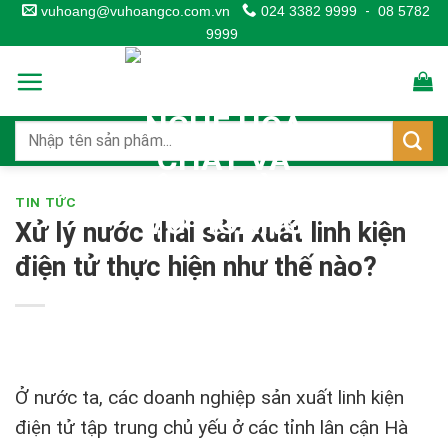
Skip
vuhoang@vuhoangco.com.vn
024 3382 9999
-
08 5782
9999
to
content
TIN TỨC
Xử lý nước thải sản xuất linh kiện
điện tử thực hiện như thế nào?
Ở nước ta, các doanh nghiệp sản xuất linh kiện
điện tử tập trung chủ yếu ở các tỉnh lân cận Hà