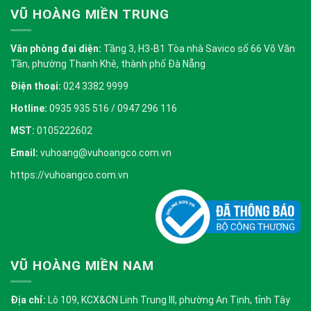
VŨ HOÀNG MIỀN TRUNG
Văn phòng đại diện:
Tầng 3, H3-B1 Tòa nhà Savico số 66 Võ Văn
Tần, phường Thanh Khê, thành phố Đà Nẵng
Điện thoại:
024 3382 9999
Hotline:
0935 935 516 / 0947 296 116
MST:
0105222602
Email:
vuhoang@vuhoangco.com.vn
https://vuhoangco.com.vn
VŨ HOÀNG MIỀN NAM
Địa chỉ:
Lô 109, KCX&CN Linh Trung III, phường An Tịnh, tỉnh Tây