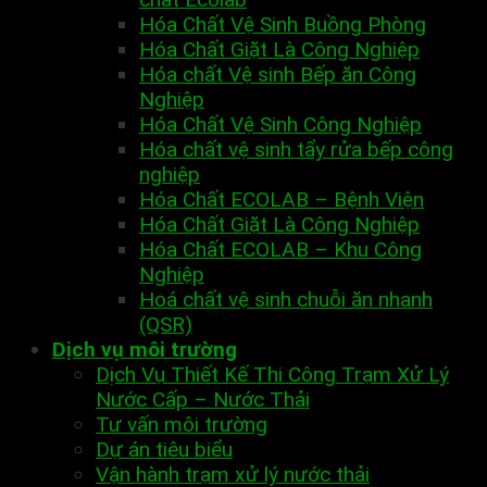
Hóa Chất Vệ Sinh Buồng Phòng
Hóa Chất Giặt Là Công Nghiệp
Hóa chất Vệ sinh Bếp ăn Công
Nghiệp
Hóa Chất Vệ Sinh Công Nghiệp
Hóa chất vệ sinh tẩy rửa bếp công
nghiệp
Hóa Chất ECOLAB – Bệnh Viện
Hóa Chất Giặt Là Công Nghiệp
Hóa Chất ECOLAB – Khu Công
Nghiệp
Hoá chất vệ sinh chuỗi ăn nhanh
(QSR)
Dịch vụ môi trường
Dịch Vụ Thiết Kế Thi Công Trạm Xử Lý
Nước Cấp – Nước Thải
Tư vấn môi trường
Dự án tiêu biểu
Vận hành trạm xử lý nước thải