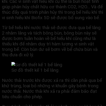
khí. Các vi sinh vật hiếu khí cụ thể là bùn hoạt tính
giúp phân hủy chất hữu cơ thành CO2, H2O… Và để
thúc đẩy quá trình phân hủy thì trong bể hiếu khí thì
vi sinh hiếu khí Biofix 5D sẽ được bổ sung vào bể.
Từ bể hiếu khí nước thải sẽ được đưa qua bể lắng
2 nhằm lắng và tách bông bùn, bông bùn này sẽ
được bơm tuần hoàn về bể hiểu khí cũng như là
thiếu khi để nhằm duy trì hàm lượng vi sinh vật
trong bể. Còn bùn dư sẽ bơm về bể chứa bùn và
thu đưa đi xử lý.
Sơ đồ thiết kế 1 bể lắng
Nước thải trước khi được xả ra thì cần phải qua bể
khử trùng, loại bỏ những vi khuẩn gây bệnh trong
nước thải. Nước thải khi xả ra phải đảm bảo đạt
tiêu chuẩn cho phép.