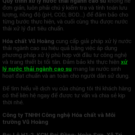
Quy trình xử lý nước thải ngành cao su
không hề
đơn giản, luôn phải chú ý kiểm tra và tính toán lưu
lượng, nồng độ (pH, COD, BOD…) để đảm bảo cho
từng bước thực hiện, và cuối cùng thu được nước
thải xử lý đạt tiêu chuẩn.
Hóa chất Vũ Hoàng
cung cấp giải pháp xử lý nước
thải ngành cao su hiệu quả bằng việc áp dụng
phương pháp xử lý phù hợp với đầu tư công nghệ
và trang thiết bị tối tân. Đảm bảo khi thực hiện
xử
lý nước thải ngành cao su
mang lại nước sinh
hoạt đạt chuẩn và an toàn cho người dân sử dụng.
Để tìm hiểu về dịch vụ của chúng tôi thì khách hàng
có thể liên hệ ngay để được tư vấn và chia sẻ kịp
thời nhé.
Công ty TNHH Công nghệ Hóa chất và Môi
trường Vũ Hoàng
Đc: Lô H1-2, KCN Đại Đồng- Hoàn Sơn, Xã Tri