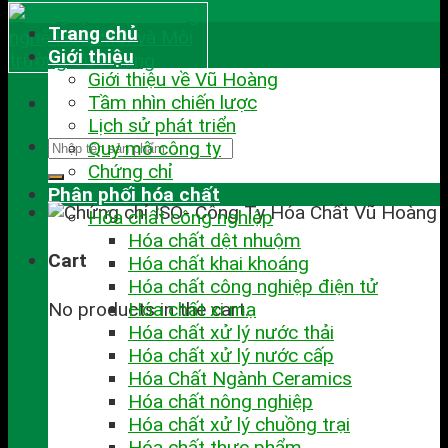
Trang chủ
Giới thiệu
Giới thiệu về Vũ Hoàng
Tầm nhìn chiến lược
Lịch sử phát triển
Quy mô công ty
Chứng chỉ
Phân phối hóa chất
Hóa chất công nghiệp
Hóa chất dệt nhuộm
Cart
Hóa chất khai khoáng
Hóa chất công nghiệp điện tử
No products in the cart.
Hóa chất xi mạ
Hóa chất xử lý nước thải
Hóa chất xử lý nước cấp
Hóa Chất Ngành Ceramics
Hóa chất nông nghiệp
Hóa chất xử lý chuồng trại
Hóa chất thực phẩm