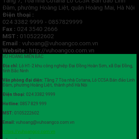
Tầng 7, Tòa nhà Cotana Lô CC5A Bán đảo Linh
Đàm, phường Hoàng Liệt, quận Hoàng Mai, Hà Nội
Điện thoại :
024 3382 9999 - 0857829999
Fax :
024 3540 2666
MST :
0105222602
Email
:
vuhoang@vuhoangco.com.vn
Website :
http://vuhoangco.com.vn
VŨ HOÀNG MIỀN BẮC
Địa chỉ:
Lô H1-2 khu công nghiệp Đại Đồng Hoàn Sơn, xã Đại Đồng,
tỉnh Bắc Ninh
Văn phòng đại diện:
Tầng 7 Tòa nhà Cotana, Lô CC5A Bán đảo Linh
Đàm, phường Hoàng Liệt, thành phố Hà Nội
Điện thoại:
024 3382 9999
Hotline:
0857 829 999
MST:
0105222602
Email:
vuhoang@vuhoangco.com.vn
https://vuhoangco.com.vn