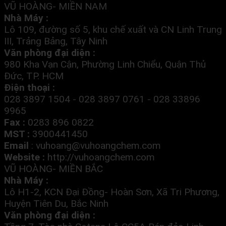
VŨ HOÀNG- MIỀN NAM
Nhà Máy :
Lô 109, đường số 5, khu chế xuất và CN Linh Trung
III, Trảng Bảng, Tây Ninh
Văn phòng đại diện :
980 Kha Vạn Cận, Phường Linh Chiểu, Quận Thủ
Đức, TP. HCM
Điện thoại :
028 3897 1504 - 028 3897 0761 - 028 33896
9965
Fax :
0283 896 0822
MST :
3900441450
Email
:
vuhoang@vuhoangchem.com
Website :
http://vuhoangchem.com
VŨ HOÀNG- MIỀN BẮC
Nhà Máy :
Lô H1-2, KCN Đại Đồng- Hoàn Sơn, Xã Tri Phương,
Huyện Tiên Du, Bắc Ninh
Văn phòng đại diện :