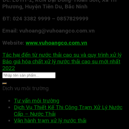
Phương, Huyện Tiên Du, Bắc Ninh
ĐT: 024 3382 9999 – 0857829999
Email
: vuhoang@vuhoangco.com.vn
Website:
www.vuhoangco.com.vn
Tác hại đến từ nước thải cao su và quy trình xử lý
Báo giá hóa chất xử lý nước thải cao su mới nhất
2022
Dịch vụ môi trường
Tư vấn môi trường
Dịch Vụ Thiết Kế Thi Công Trạm Xử Lý Nước
Cấp – Nước Thải
Vận hành trạm xử lý nước thải