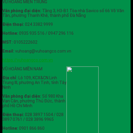
VŨ HOÀNG MIỀN TRUNG
Văn phòng đại diện:
Tầng 3, H3-B1 Tòa nhà Savico số 66 Võ Văn
Tần, phường Thanh Khê, thành phố Đà Nẵng
Điện thoại:
024 3382 9999
Hotline:
0935 935 516 / 0947 296 116
MST:
0105222602
Email:
vuhoang@vuhoangco.com.vn
https://vuhoangco.com.vn
VŨ HOÀNG MIỀN NAM
Địa chỉ:
Lô 109, KCX&CN Linh
Trung III, phường An Tịnh, tỉnh Tây
Ninh
Văn phòng đại diện:
Số 980 Kha
Vạn Cân, phường Thủ Đức, thành
phố Hồ Chí Minh
Điện thoại:
028 3897 1504 / 028
3897 0761 / 028 3896 9965
Hotline:
0901 866 860