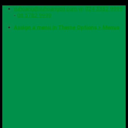
Skip
vuhoang@vuhoangco.com.vn
024 3382 9999
to
-
08 5782 9999
content
Assign a menu in Theme Options > Menus