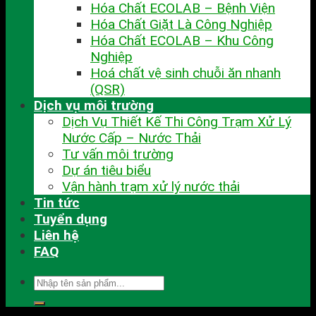
Hóa Chất ECOLAB – Bệnh Viện
Hóa Chất Giặt Là Công Nghiệp
Hóa Chất ECOLAB – Khu Công
Nghiệp
Hoá chất vệ sinh chuỗi ăn nhanh
(QSR)
Dịch vụ môi trường
Dịch Vụ Thiết Kế Thi Công Trạm Xử Lý
Nước Cấp – Nước Thải
Tư vấn môi trường
Dự án tiêu biểu
Vận hành trạm xử lý nước thải
Tin tức
Tuyển dụng
Liên hệ
FAQ