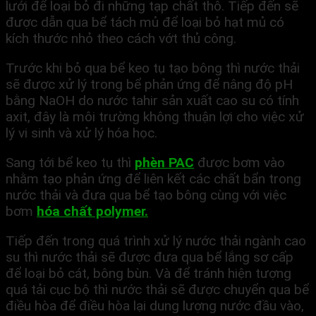
lưới để loại bỏ đi những tạp chất thô. Tiếp đến sẽ
được dẫn qua bể tách mủ để loại bỏ hạt mủ có
kích thước nhỏ theo cách vớt thủ công.
Trước khi bỏ qua bể keo tụ tạo bông thì nước thải
sẽ được xử lý trong bể phản ứng để nâng độ pH
bằng NaOH do nước tahir sản xuất cao su có tính
axit, đây là môi trường không thuận lợi cho việc xử
lý vi sinh và xử lý hóa học.
Sang tới bể keo tụ thì
phèn PAC
được bơm vào
nhằm tạo phản ứng để liên kết các chất bẩn trong
nước thải và đưa qua bể tạo bông cùng với việc
bơm
hóa chất polymer.
Tiếp đến trong quá trình xử lý nước thải ngành cao
su thì nước thải sẽ được đưa qua bể lắng sơ cấp
để loại bỏ cát, bông bùn. Và để tránh hiện tượng
quá tải cục bộ thì nước thải sẽ được chuyển qua bể
điều hòa để điều hòa lại dung lượng nước đầu vào,