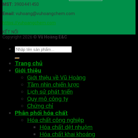
MST:
3900441450
Email:
vuhoang@vuhoangchem.com
https://vuhoangchem.com
KẾT NỐI
Copyright 2026 ©
Vũ Hoàng E&C
Trang chủ
Giới thiệu
Giới thiệu về Vũ Hoàng
Tầm nhìn chiến lược
Lịch sử phát triển
Quy mô công ty
Chứng chỉ
Phân phối hóa chất
Hóa chất công nghiệp
Hóa chất dệt nhuộm
Hóa chất khai khoáng