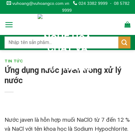
Skip
vuhoang@vuhoangco.com.vn
024 3382 9999
-
08 5782
9999
to
content
TIN TỨC
Ứng dụng nước javen trong xử lý
nước
Nước javen là hỗn hợp muối NaClO từ 7 đến 12 %
và NaCl với tên khoa học là Sodium Hypochlorite.