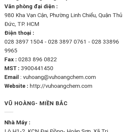
Văn phòng đại diện :
980 Kha Vạn Cận, Phường Linh Chiểu, Quận Thủ
Đức, TP. HCM
Điện thoại :
028 3897 1504 - 028 3897 0761 - 028 33896
9965
Fax :
0283 896 0822
MST :
3900441450
Email
:
vuhoang@vuhoangchem.com
Website :
http://vuhoangchem.com
VŨ HOÀNG- MIỀN BẮC
Nhà Máy :
Lô H1-2, KCN Đại Đồng- Hoàn Sơn, Xã Tri