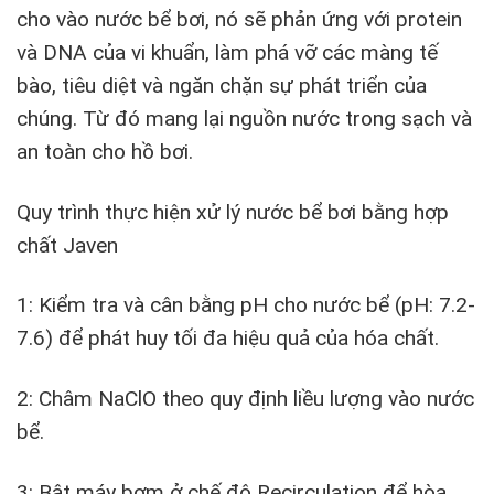
cho vào nước bể bơi, nó sẽ phản ứng với protein
và DNA của vi khuẩn, làm phá vỡ các màng tế
bào, tiêu diệt và ngăn chặn sự phát triển của
chúng. Từ đó mang lại nguồn nước trong sạch và
an toàn cho hồ bơi.
Quy trình thực hiện xử lý nước bể bơi bằng hợp
chất Javen
1: Kiểm tra và cân bằng pH cho nước bể (pH: 7.2-
7.6) để phát huy tối đa hiệu quả của hóa chất.
2: Châm NaClO theo quy định liều lượng vào nước
bể.
3: Bật máy bơm ở chế độ Recirculation để hòa