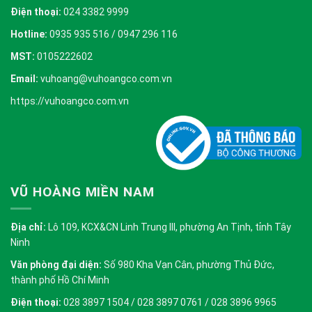
Điện thoại:
024 3382 9999
Hotline:
0935 935 516 / 0947 296 116
MST:
0105222602
Email:
vuhoang@vuhoangco.com.vn
https://vuhoangco.com.vn
VŨ HOÀNG MIỀN NAM
Địa chỉ:
Lô 109, KCX&CN Linh Trung III, phường An Tịnh, tỉnh Tây
Ninh
Văn phòng đại diện:
Số 980 Kha Vạn Cân, phường Thủ Đức,
thành phố Hồ Chí Minh
Điện thoại:
028 3897 1504 / 028 3897 0761 / 028 3896 9965