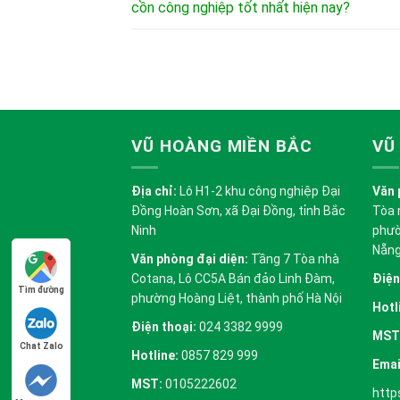
cồn công nghiệp tốt nhất hiện nay?
VŨ HOÀNG MIỀN BẮC
VŨ
Địa chỉ:
Lô H1-2 khu công nghiệp Đại
Văn 
Đồng Hoàn Sơn, xã Đại Đồng, tỉnh Bắc
Tòa 
Ninh
phườ
Nẵn
Văn phòng đại diện:
Tầng 7 Tòa nhà
Cotana, Lô CC5A Bán đảo Linh Đàm,
Điện
Tìm đường
phường Hoàng Liệt, thành phố Hà Nội
Hotl
Điện thoại:
024 3382 9999
MST
Chat Zalo
Hotline:
0857 829 999
Emai
MST:
0105222602
http