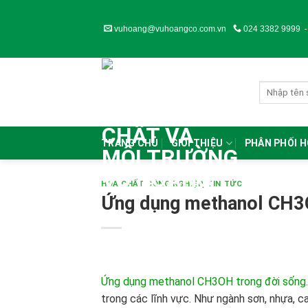
Skip
to
vuhoang@vuhoangco.com.vn
024 3382 9999
content
TRANG CHỦ
GIỚI THIỆU
PHÂN PHỐI 
HÓA CHẤT CÔNG NGHIỆP
,
TIN TỨC
Ứng dụng methanol CH3O
Ứng dụng methanol CH3OH trong đời sống
trong các lĩnh vực. Như ngành sơn, nhựa, ca