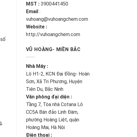
MST :
3900441450
Email
:
vuhoang@vuhoangchem.com
Website :
http://vuhoangchem.com
 số
VŨ HOÀNG- MIỀN BẮC
Nhà Máy :
Lô H1-2, KCN Đại Đồng- Hoàn
Sơn, Xã Tri Phương, Huyện
Tiên Du, Bắc Ninh
Văn phòng đại diện :
Tầng 7, Tòa nhà Cotana Lô
CC5A Bán đảo Linh Đàm,
phường Hoàng Liệt, quận
g,
Hoàng Mai, Hà Nội
Điện thoại :