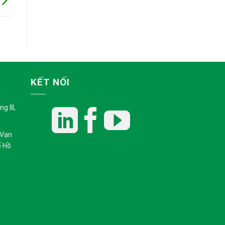
KẾT NỐI
 III,
 Vạn
ố Hồ