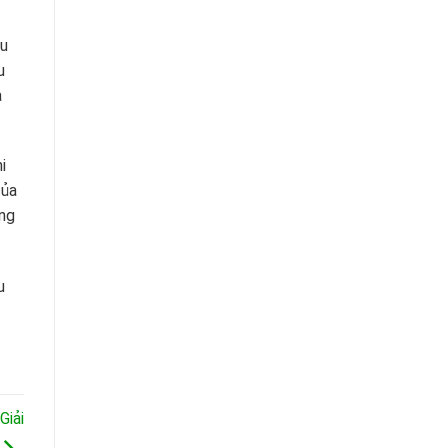
ều
u
a
i
của
ông
u
Giải