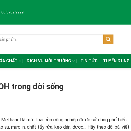
-
08 5782 9999
HÓA CHẤT
DỊCH VỤ MÔI TRƯỜNG
TIN TỨC
TUYỂN DỤNG
H trong đời sống
. Methanol là một loại cồn công nghiệp được sử dụng phổ biến
o su, mực in, chất tẩy rửa, keo dán, dược… Hãy theo dõi bài viết