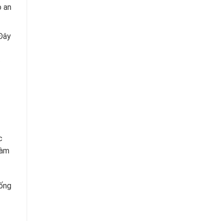
o an
Đây
c
làm
uống