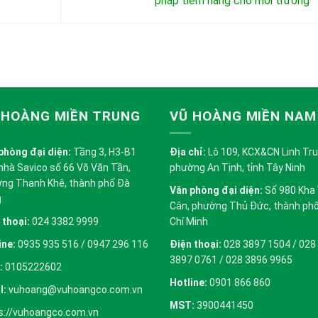
pháp tiềm năng cho môi trường
 HOÀNG MIỀN TRUNG
VŨ HOÀNG MIỀN NAM
phòng đại diện:
Tầng 3, H3-B1
Địa chỉ:
Lô 109, KCX&CN Linh Trung
nhà Savico số 66 Võ Văn Tần,
phường An Tịnh, tỉnh Tây Ninh
ng Thanh Khê, thành phố Đà
Văn phòng đại diện:
Số 980 Kha
g
Cân, phường Thủ Đức, thành ph
 thoại:
024 3382 9999
Chí Minh
ine:
0935 935 516 / 0947 296 116
Điện thoại:
028 3897 1504 / 028
3897 0761 / 028 3896 9965
:
0105222602
Hotline:
0901 866 860
l:
vuhoang@vuhoangco.com.vn
MST:
3900441450
s://vuhoangco.com.vn