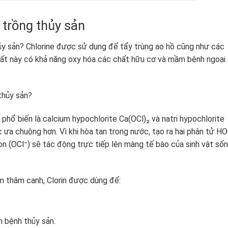
 trồng thủy sản
hủy sản? Chlorine được sử dụng để tẩy trùng ao hồ cũng như các
chất này có khả năng oxy hóa các chất hữu cơ và mầm bệnh ngoại l
thủy sản?
e phổ biến là calcium hypochlorite Ca(OCl)₂ và natri hypochlorite
ưa chuộng hơn. Vì khi hòa tan trong nước, tạo ra hai phân tử HO
 ion (OCl⁻) sẽ tác động trực tiếp lên màng tế bào của sinh vật sốn
ôm thâm canh, Clorin được dùng để:
 bệnh thủy sản.