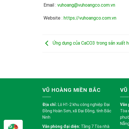
Email :
vuhoang@vuhoangco.com.vn
Website :
https://vuhoangco.com.vn
Ứng dụng của CaCO3 trong sản xuất h
VŨ HOÀNG MIỀN BẮC
VŨ
Địa chỉ:
Lô H1-2 khu công nghiệp Đại
Văn 
Đồng Hoàn Sơn, xã Đại Đồng, tỉnh Bắc
Tòa 
Ninh
phườ
Nẵn
Văn phòng đại diện:
Tầng 7 Tòa nhà