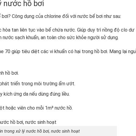
ý nước hồ bơi
ể bơi? Công dụng của chlorine đối với nước bể bơi như sau:
 hòa tan liên tục vào bể chứa nước. Giúp duy trì nồng độ clo dư
n nước sạch khuẩn, an toàn cho sức khỏe người sử dụng.
e 70 giúp tiêu diệt các vi khuẩn có hại trong hồ bơi. Mang lại ng
nh hồ bơi.
 phát triển trong môi trường ẩm ướt.
y kích ứng da nếu dùng đúng liều.
bột hoặc viên cho mỗi 1m³ nước hồ.
n trong xử lý nước hồ bơi, nước sinh hoạt