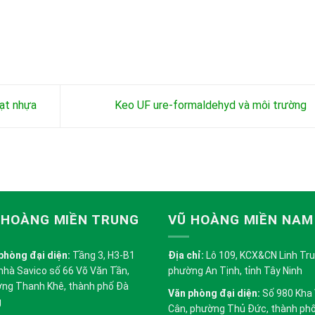
ạt nhựa
Keo UF ure-formaldehyd và môi trường
 HOÀNG MIỀN TRUNG
VŨ HOÀNG MIỀN NAM
phòng đại diện:
Tầng 3, H3-B1
Địa chỉ:
Lô 109, KCX&CN Linh Trung
nhà Savico số 66 Võ Văn Tần,
phường An Tịnh, tỉnh Tây Ninh
ng Thanh Khê, thành phố Đà
Văn phòng đại diện:
Số 980 Kha
g
Cân, phường Thủ Đức, thành ph