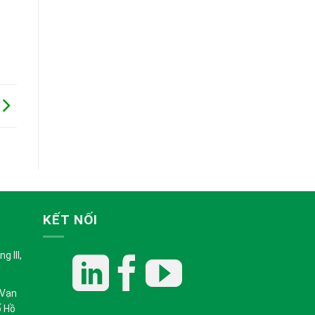
KẾT NỐI
 III,
 Vạn
ố Hồ