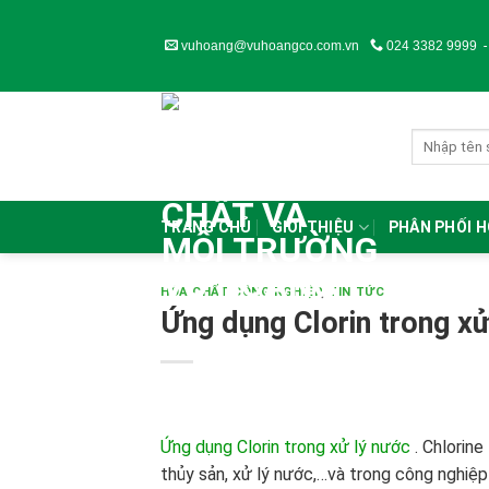
Skip
to
vuhoang@vuhoangco.com.vn
024 3382 9999
content
TRANG CHỦ
GIỚI THIỆU
PHÂN PHỐI 
HÓA CHẤT CÔNG NGHIỆP
,
TIN TỨC
Ứng dụng Clorin trong xử
Ứng dụng Clorin trong xử lý nước
. Chlorine
thủy sản, xử lý nước,…và trong công nghiệp 