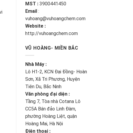
MST :
3900441450
Email
:
vi
vuhoang@vuhoangchem.com
Website :
http://vuhoangchem.com
VŨ HOÀNG- MIỀN BẮC
Nhà Máy :
Lô H1-2, KCN Đại Đồng- Hoàn
Sơn, Xã Tri Phương, Huyện
Tiên Du, Bắc Ninh
Văn phòng đại diện :
Tầng 7, Tòa nhà Cotana Lô
CC5A Bán đảo Linh Đàm,
phường Hoàng Liệt, quận
Hoàng Mai, Hà Nội
Điện thoại :