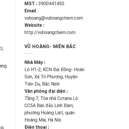
MST :
3900441450
Email
:
vuhoang@vuhoangchem.com
Website :
http://vuhoangchem.com
VŨ HOÀNG- MIỀN BẮC
l;
Nhà Máy :
mang
Lô H1-2, KCN Đại Đồng- Hoàn
Sơn, Xã Tri Phương, Huyện
Tiên Du, Bắc Ninh
Văn phòng đại diện :
Tầng 7, Tòa nhà Cotana Lô
CC5A Bán đảo Linh Đàm,
phường Hoàng Liệt, quận
Hoàng Mai, Hà Nội
Điện thoại :
là