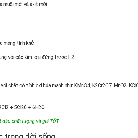
 muối mới và axit mới.
ừa mang tính khử
ụng với các kim loại đứng trước H2.
g với chất có tính oxi hóa mạnh như KMnO4, K2Cr2O7, MnO2, KCl
l2 + 5Cl20 + 6H2O.
 đâu chất lượng và giá TỐT
c trong đời sống