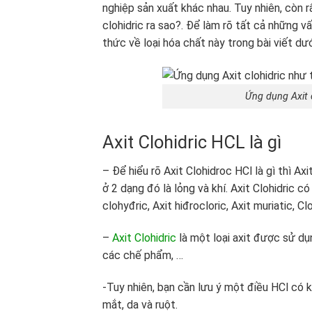
nghiệp sản xuất khác nhau. Tuy nhiên, còn r
clohidric ra sao?. Để làm rõ tất cả những v
thức về loại hóa chất này trong bài viết dư
Ứng dụng Axit 
Axit Clohidric HCL là gì
– Để hiểu rõ Axit Clohidroc HCl là gì thì Ax
ở 2 dạng đó là lỏng và khí. Axit Clohidric 
clohyđric, Axit hiđrocloric, Axit muriatic, Cl
–
Axit Clohidric
là một loại axit được sử d
các chế phẩm, …
-Tuy nhiên, bạn cần lưu ý một điều HCl có
mắt, da và ruột.