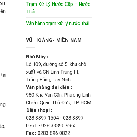
xit
Trạm Xử Lý Nước Cấp – Nước
iến
Thải
Vận hành trạm xử lý nước thải
VŨ HOÀNG- MIỀN NAM
Nhà Máy :
Lô 109, đường số 5, khu chế
xuất và CN Linh Trung III,
tại
Trảng Bảng, Tây Ninh
Văn phòng đại diện :
980 Kha Vạn Cận, Phường Linh
Chiểu, Quận Thủ Đức, TP. HCM
ựng
Điện thoại :
028 3897 1504 - 028 3897
0761 - 028 33896 9965
ấp,
Fax :
0283 896 0822