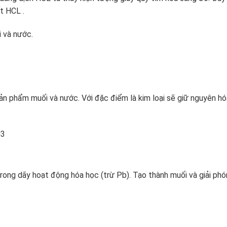
ết HCL .
 và nước.
sản phẩm muối và nước. Với đặc điểm là kim loại sẽ giữ nguyên hó
eCl3
rong dãy hoạt động hóa học (trừ Pb). Tạo thành muối và giải ph