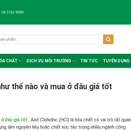
-
08 5782 9999
HÓA CHẤT
DỊCH VỤ MÔI TRƯỜNG
TIN TỨC
TUYỂN DỤNG
như thế nào và mua ở đâu giá tốt
 ở đâu giá tốt
.
Axit Clohidric (HCl) là hóa chất có vai trò rất quan
ụng làm nguyên liệu hoặc chất xúc tác trong nhiều ngành công