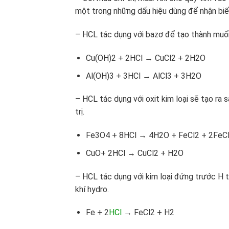
một trong những dấu hiệu dùng để nhận bi
– HCL tác dụng với bazơ để tạo thành muối
Cu(OH)2 + 2HCl → CuCl2 + 2H2O
Al(OH)3 + 3HCl → AlCl3 + 3H2O
– HCL tác dụng với oxit kim loại sẽ tạo ra 
trị.
Fe3O4 + 8HCl → 4H2O + FeCl2 + 2F
CuO+ 2HCl → CuCl2 + H2O
– HCL tác dụng với kim loại đứng trước H t
khí hydro.
Fe + 2
HCl
→ FeCl2 + H2