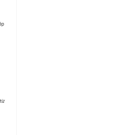
hép
 từ