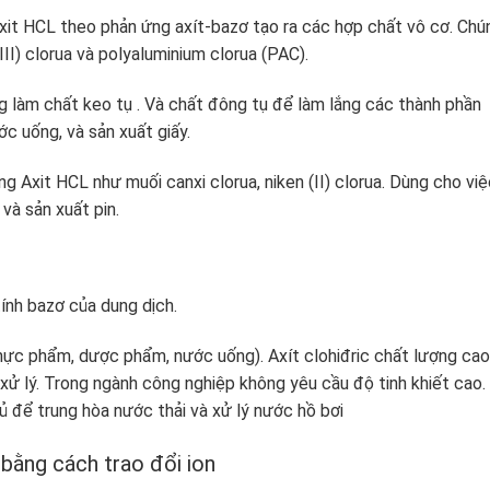
it HCL theo phản ứng axít-bazơ tạo ra các hợp chất vô cơ. Chú
II) clorua và polyaluminium clorua (PAC).
g làm chất keo tụ . Và chất đông tụ để làm lắng các thành phần
ớc uống, và sản xuất giấy.
 Axit HCL như muối canxi clorua, niken (II) clorua. Dùng cho việ
và sản xuất pin.
ính bazơ của dung dịch.
thực phẩm, dược phẩm, nước uống). Axít clohiđric chất lượng cao
ử lý. Trong ngành công nghiệp không yêu cầu độ tinh khiết cao.
 để trung hòa nước thải và xử lý nước hồ bơi
 bằng cách trao đổi ion