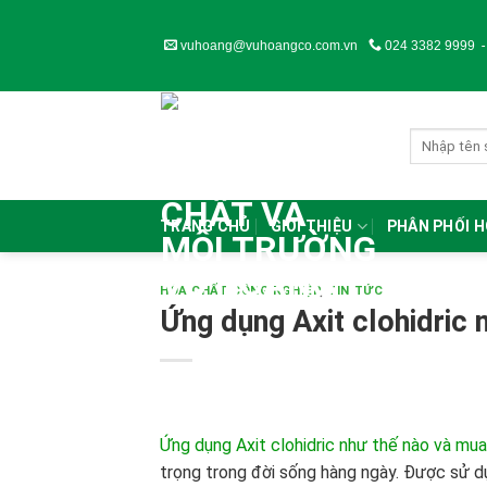
Skip
to
vuhoang@vuhoangco.com.vn
024 3382 9999
content
TRANG CHỦ
GIỚI THIỆU
PHÂN PHỐI 
HÓA CHẤT CÔNG NGHIỆP
,
TIN TỨC
Ứng dụng Axit clohidric 
Ứng dụng Axit clohidric như thế nào và mua
trọng trong đời sống hàng ngày. Được sử d