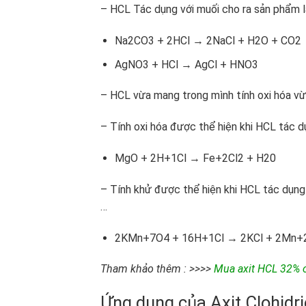
– HCL Tác dụng với muối cho ra sản phẩm là
Na2CO­3 + 2HCl → 2NaCl + H2O + CO2
AgNO3 + HCl → AgCl + HNO3
– HCL vừa mang trong mình tính oxi hóa v
– Tính oxi hóa được thể hiện khi HCL tác d
MgO + 2H+1Cl → Fe+2Cl2 + H20
– Tính khử được thể hiện khi HCL tác dụn
…
2KMn+7O4 + 16H+1Cl → 2KCl + 2Mn+2C
Tham khảo thêm : >>>>
Mua axit HCL 32% ở
Ứng dụng của Axit Clohidri