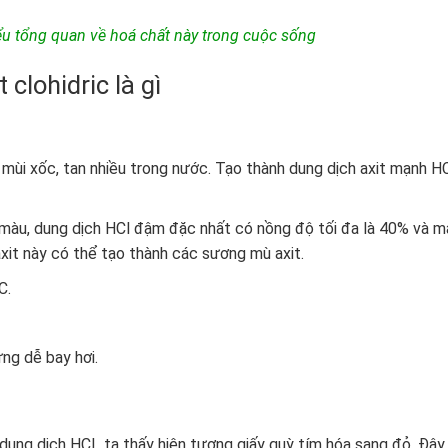
hiểu tổng quan về hoá chất này trong cuộc sống
clohidric là gì
 mùi xốc, tan nhiều trong nước. Tạo thành dung dịch axit mạnh HC
g màu, dung dịch HCl đậm đặc nhất có nồng độ tối đa là 40% và 
xit này có thể tạo thành các sương mù axit.
C.
ng dễ bay hơi.
 dung dịch HCL ta thấy hiện tượng giấy quỳ tím hóa sang đỏ. Đây 