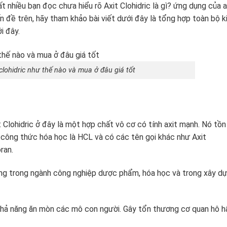
ất nhiều bạn đọc chưa hiểu rõ Axit Clohidric là gì? ứng dụng của a
ấn đề trên, hãy tham khảo bài viết dưới đây là tổng hợp toàn bộ k
ới đây.
clohidric như thế nào và mua ở đâu giá tốt
it Clohidric ở đây là một hợp chất vô cơ có tính axit mạnh. Nó tồn 
có công thức hóa học là HCL và có các tên gọi khác như Axit
oran.
ụng trong ngành công nghiệp dược phẩm, hóa học và trong xây d
 khả năng ăn mòn các mô con người. Gây tổn thương cơ quan hô h