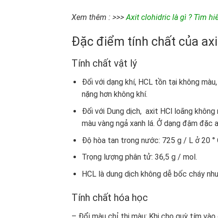
Xem thêm : >>>
Axit clohidric là gì ? Tìm 
Đặc điểm tính chất của axit 
Tính chất vật lý
Đối với dạng khí, HCL tồn tại không màu,
nặng hơn không khí.
Đối với Dung dịch, axit HCl loãng khôn
màu vàng ngả xanh lá. Ở dạng đậm đặc a
Độ hòa tan trong nước: 725 g / L ở 20 ° 
Trọng lượng phân tử: 36,5 g / mol.
HCL là dung dịch không dễ bốc cháy như
​Tính chất hóa học
– Đổi màu chỉ thị màu: Khi cho quỳ tím vào