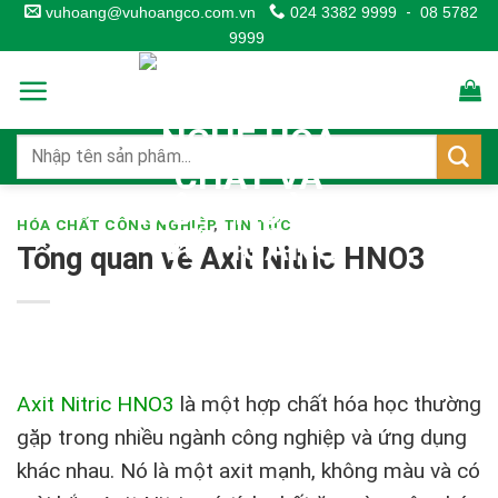
Skip
vuhoang@vuhoangco.com.vn
024 3382 9999
-
08 5782
9999
to
content
HÓA CHẤT CÔNG NGHIỆP
,
TIN TỨC
Tổng quan về Axit Nitric HNO3
Axit Nitric HNO3
là một hợp chất hóa học thường
gặp trong nhiều ngành công nghiệp và ứng dụng
khác nhau. Nó là một axit mạnh, không màu và có