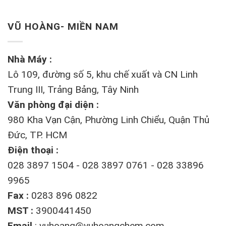
VŨ HOÀNG- MIỀN NAM
Nhà Máy :
Lô 109, đường số 5, khu chế xuất và CN Linh
Trung III, Trảng Bảng, Tây Ninh
Văn phòng đại diện :
980 Kha Vạn Cận, Phường Linh Chiểu, Quận Thủ
Đức, TP. HCM
Điện thoại :
028 3897 1504 - 028 3897 0761 - 028 33896
9965
Fax :
0283 896 0822
MST :
3900441450
Email
:
vuhoang@vuhoangchem.com