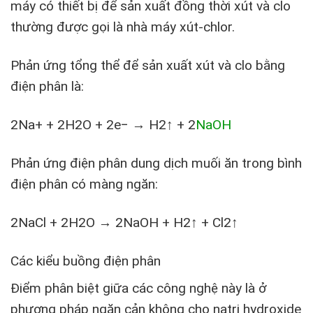
máy có thiết bị để sản xuất đồng thời xút và clo
thường được gọi là nhà máy xút-chlor.
Phản ứng tổng thể để sản xuất xút và clo bằng
điện phân là:
2Na+ + 2H2O + 2e− → H2↑ + 2
NaOH
Phản ứng điện phân dung dịch muối ăn trong bình
điện phân có màng ngăn:
2NaCl + 2H2O → 2NaOH + H2↑ + Cl2↑
Các kiểu buồng điện phân
Điểm phân biệt giữa các công nghệ này là ở
phương pháp ngăn cản không cho natri hydroxide