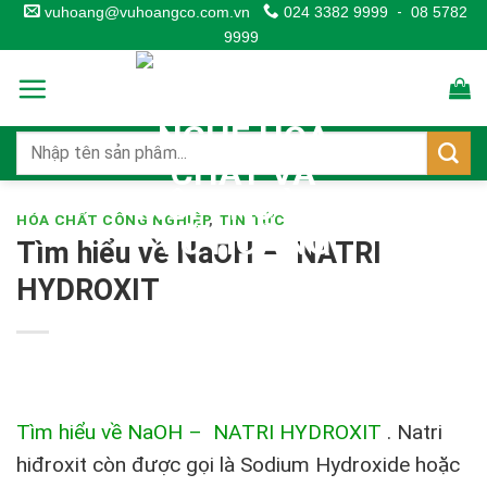
Skip
vuhoang@vuhoangco.com.vn
024 3382 9999
-
08 5782
9999
to
content
HÓA CHẤT CÔNG NGHIỆP
,
TIN TỨC
Tìm hiểu về NaOH – NATRI
HYDROXIT
Tìm hiểu về NaOH – NATRI HYDROXIT
. Natri
hiđroxit còn được gọi là Sodium Hydroxide hoặc