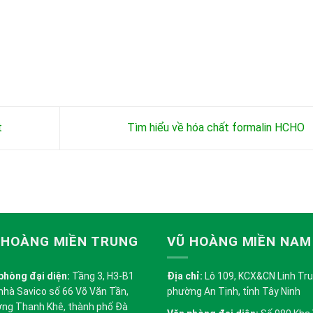
t
Tìm hiểu về hóa chất formalin HCHO
 HOÀNG MIỀN TRUNG
VŨ HOÀNG MIỀN NAM
phòng đại diện:
Tầng 3, H3-B1
Địa chỉ:
Lô 109, KCX&CN Linh Trung
nhà Savico số 66 Võ Văn Tần,
phường An Tịnh, tỉnh Tây Ninh
ng Thanh Khê, thành phố Đà