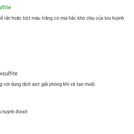
lfite
hể rắn hoặc bột màu trắng có mùi hắc khó chịu của lưu huỳnh.
isulfite
với dung dịch axit giải phóng khí và tạo muối:
 huỳnh đioxit: