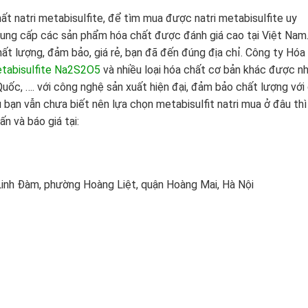
hất natri metabisulfite, để tìm mua được natri metabisulfite uy
 cung cấp các sản phẩm hóa chất được đánh giá cao tại Việt Nam
ất lượng, đảm bảo, giá rẻ, bạn đã đến đúng địa chỉ. Công ty Hóa
etabisulfite Na2S2O5
và nhiều loại hóa chất cơ bản khác được n
uốc, …. với công nghệ sản xuất hiện đại, đảm bảo chất lượng với 
u bạn vẫn chưa biết nên lựa chọn metabisulfit natri mua ở đâu thì
n và báo giá tại:
inh Đàm, phường Hoàng Liệt, quận Hoàng Mai, Hà Nội