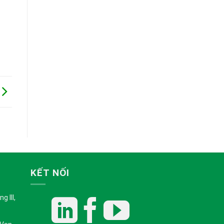
KẾT NỐI
 III,