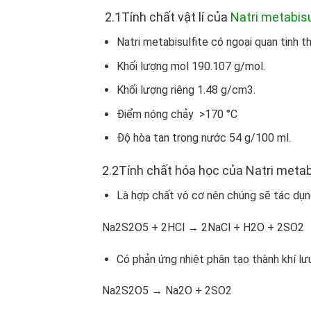
2.1Tính chất vật lí của
Natri metabisu
Natri metabisulfite có ngoại quan tinh t
Khối lượng mol 190.107 g/mol.
Khối lượng riêng 1.48 g/cm
3
.
Điểm nóng chảy >170 °C
Độ hòa tan trong nước 54 g/100 ml.
2.2Tính chất hóa học của Natri metab
Là hợp chất vô cơ nên chúng sẽ tác dụng 
Na
2
S
2
O
5
+ 2HCl → 2NaCl + H
2
O + 2SO
2
Có phản ứng nhiệt phân tạo thành khí lưu
Na
2
S
2
O
5
→ Na
2
O + 2SO
2