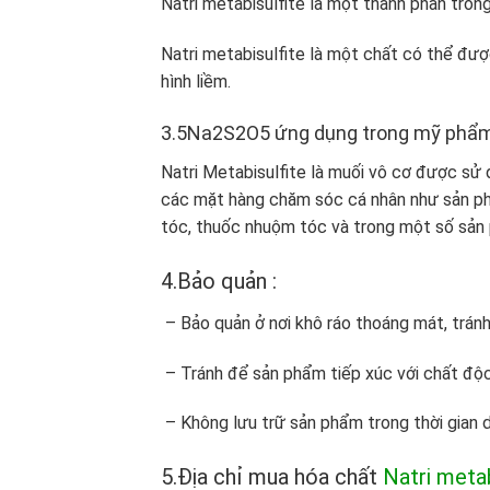
Natri metabisulfite là một thành phần tro
Natri metabisulfite là một chất có thể đ
hình liềm.
3.5Na2S2O5 ứng dụng trong mỹ phẩ
Natri Metabisulfite là muối vô cơ được sử
các mặt hàng chăm sóc cá nhân như sản ph
tóc, thuốc nhuộm tóc và trong một số sản
4.Bảo quản :
– Bảo quản ở nơi khô ráo thoáng mát, tránh
– Tránh để sản phẩm tiếp xúc với chất độc h
– Không lưu trữ sản phẩm trong thời gian d
5.Địa chỉ mua hóa chất
Natri metab