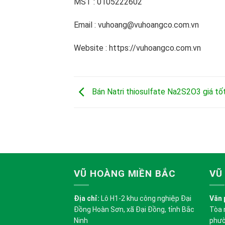
MST : 0105222602
Email : vuhoang@vuhoangco.com.vn
Website : https://vuhoangco.com.vn
Bán Natri thiosulfate Na2S2O3 giá tố
VŨ HOÀNG MIỀN BẮC
VŨ
Địa chỉ:
Lô H1-2 khu công nghiệp Đại
Văn 
Đồng Hoàn Sơn, xã Đại Đồng, tỉnh Bắc
Tòa 
Ninh
phườ