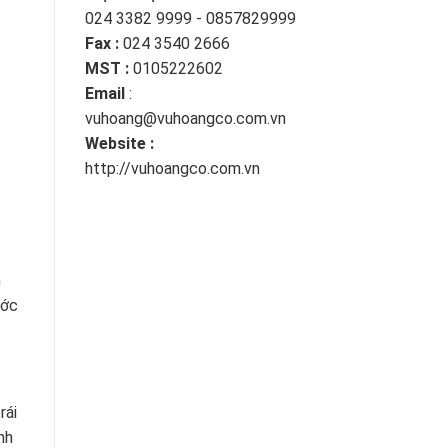
024 3382 9999 - 0857829999
Fax :
024 3540 2666
MST :
0105222602
Email
:
vuhoang@vuhoangco.com.vn
Website :
http://vuhoangco.com.vn
m
ước
rái
nh