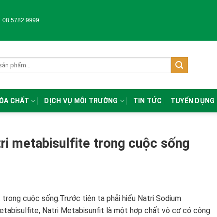
-
08 5782 9999
HÓA CHẤT
DỊCH VỤ MÔI TRƯỜNG
TIN TỨC
TUYỂN DỤNG
ri metabisulfite trong cuộc sống
t trong cuộc sống.Trước tiên ta phải hiểu Natri Sodium
tabisulfite, Natri Metabisunfit là một hợp chất vô cơ có công