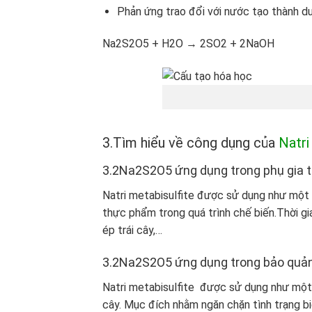
Phản ứng trao đổi với nước tạo thành du
Na
2
S
2
O
5
+ H
2
O → 2SO
2
+ 2NaOH
3.Tìm hiểu về công dụng của
Natri
3.2Na2S2O5 ứng dụng trong phụ gia 
Natri metabisulfite được sử dụng như một
thực phẩm trong quá trình chế biến.Thời g
ép trái cây,…
3.2Na2S2O5 ứng dụng trong bảo quả
Natri metabisulfite được sử dụng như một 
cây. Mục đích nhằm ngăn chặn tình trạng biế