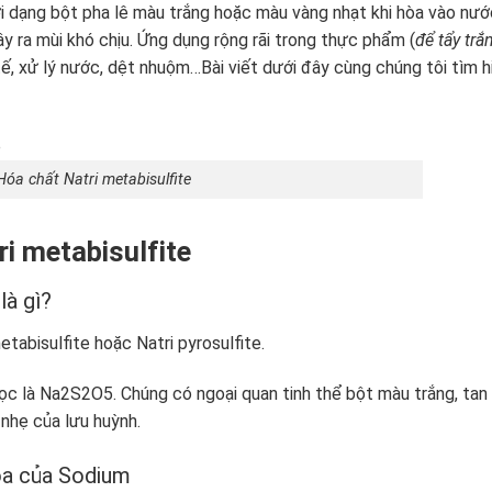
i dạng bột pha lê màu trắng hoặc màu vàng nhạt khi hòa vào nướ
y ra mùi khó chịu. Ứng dụng rộng rãi trong thực phẩm (
để tẩy trắ
 tế, xử lý nước, dệt nhuộm…Bài viết dưới đây cùng chúng tôi tìm h
Hóa chất Natri metabisulfite
ri metabisulfite
là gì?
etabisulfite hoặc Natri pyrosulfite.
ọc là Na
2
S
2
O
5
. Chúng có ngoại quan tinh thể bột màu trắng, tan
 nhẹ của lưu huỳnh.
hóa của Sodium