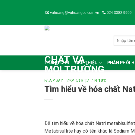
Skip
to
vuhoang@vuhoangco.com.vn
024 3382 9999
content
TRANG CHỦ
GIỚI THIỆU
PHÂN PHỐI 
HÓA CHẤT CÔNG NGHIỆP
,
TIN TỨC
Tìm hiểu về hóa chất Nat
Để tìm hiểu về hóa chất Natri metabisulfie
Metabisulfite
hay có tên khác là Sodium Me