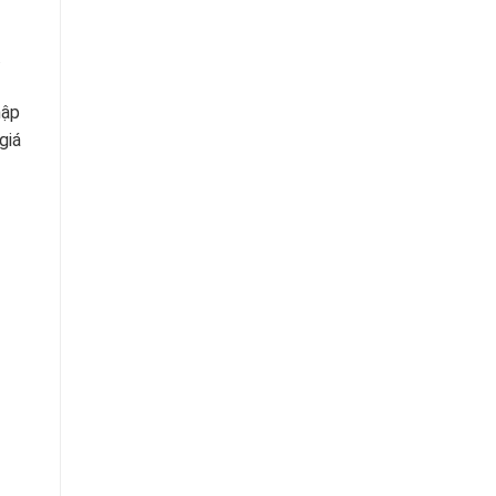
.
hập
giá