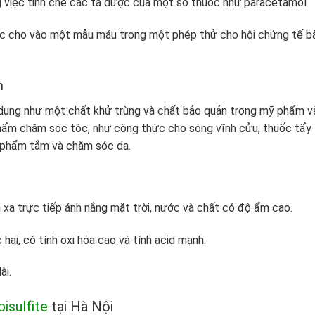
ng việc tinh chế các tá dược của một số thuốc như paracetamol.
ược cho vào một mẫu máu trong một phép thử cho hội chứng tế b
m
 dụng như một chất khử trùng và chất bảo quản trong mỹ phẩm v
ẩm chăm sóc tóc, như công thức cho sóng vĩnh cửu, thuốc tẩy
 phẩm tắm và chăm sóc da.
 xa trực tiếp ánh nắng mặt trời, nước và chất có độ ẩm cao.
ại, có tính oxi hóa cao và tính acid mạnh.
ài.
isulfite
tại Hà Nội