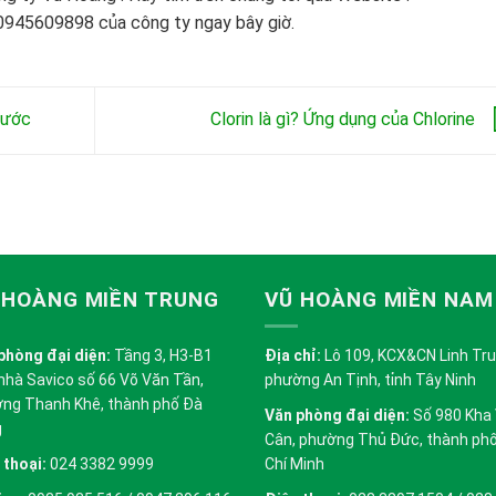
45609898 của công ty ngay bây giờ.
nước
Clorin là gì? Ứng dụng của Chlorine
 HOÀNG MIỀN TRUNG
VŨ HOÀNG MIỀN NAM
phòng đại diện:
Tầng 3, H3-B1
Địa chỉ:
Lô 109, KCX&CN Linh Trung
nhà Savico số 66 Võ Văn Tần,
phường An Tịnh, tỉnh Tây Ninh
ng Thanh Khê, thành phố Đà
Văn phòng đại diện:
Số 980 Kha
g
Cân, phường Thủ Đức, thành ph
 thoại:
024 3382 9999
Chí Minh