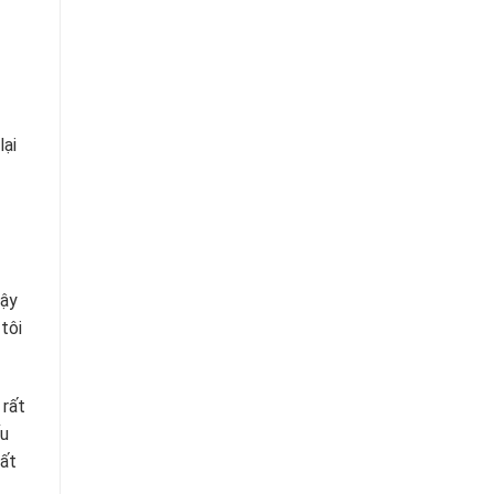
lại
vậy
tôi
 rất
ếu
hất