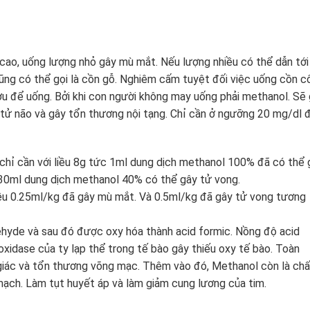
 cao, uống lượng nhỏ gây mù mắt. Nếu lượng nhiều có thể dẫn tới
ng có thể gọi là cồn gỗ. Nghiêm cấm tuyệt đối việc uống cồn c
u để uống. Bởi khi con người không may uống phải methanol. Sẽ
ại tử não và gây tổn thương nội tạng. Chỉ cần ở ngưỡng 20 mg/dl 
ì chỉ cần với liều 8g tức 1ml dung dịch methanol 100% đã có thể 
 30ml dung dịch methanol 40% có thể gây tử vong.
liều 0.25ml/kg đã gây mù mắt. Và 0.5ml/kg đã gây tử vong tương
yde và sau đó được oxy hóa thành acid formic. Nồng độ acid
idase của ty lạp thể trong tế bào gây thiếu oxy tế bào. Toàn
 giác và tổn thương võng mạc. Thêm vào đó, Methanol còn là chấ
mạch. Làm tụt huyết áp và làm giảm cung lương của tim.