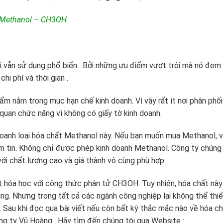
 Methanol – CH3OH
vẫn sử dụng phổ biến . Bởi những ưu điểm vượt trội mà nó đem 
hi phí và thời gian .
ẩm nằm trong mục hạn chế kinh doanh. Vì vậy rất ít nơi phân phối
quan chức năng vì không có giấy tờ kinh doanh.
doanh loại hóa chất Methanol này. Nếu bạn muốn mua Methanol, 
ềm tin. Không chỉ được phép kinh doanh Methanol. Công ty chúng 
ới chất lượng cao và giá thành vô cùng phù hợp.
t hóa học với công thức phân tử CH3OH. Tuy nhiên, hóa chất này
dụng. Nhưng trong tất cả các ngành công nghiệp lại khộng thể thi
 Sau khi đọc qua bài viết nếu còn bất kỳ thắc mắc nào về hóa c
ng ty Vũ Hoàng . Hãy tìm đến chúng tôi qua Website :