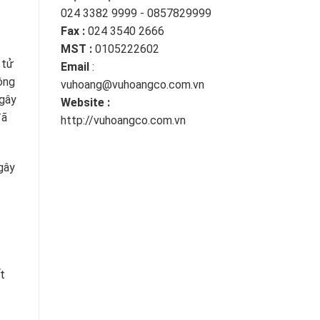
024 3382 9999 - 0857829999
Fax :
024 3540 2666
MST :
0105222602
 tử
Email
:
ông
vuhoang@vuhoangco.com.vn
 gây
Website :
đã
http://vuhoangco.com.vn
gây
t