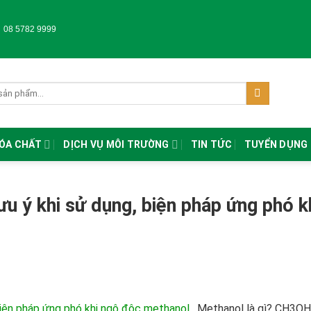
-
08 5782 9999
HÓA CHẤT
DỊCH VỤ MÔI TRƯỜNG
TIN TỨC
TUYỂN DỤNG
ưu ý khi sử dụng, biện pháp ứng phó k
 biện pháp ứng phó khi ngộ độc methanol
. Methanol là gì? CH3OH