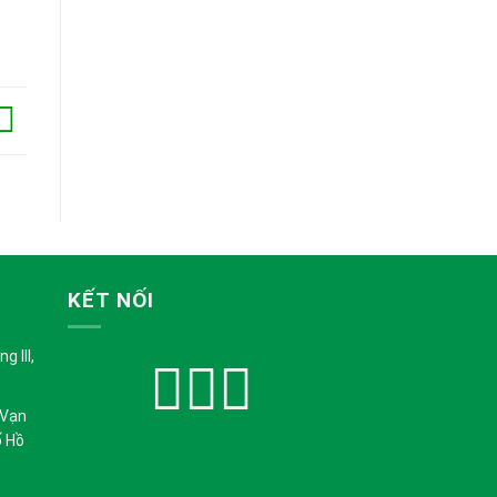
KẾT NỐI
 III,
 Vạn
ố Hồ