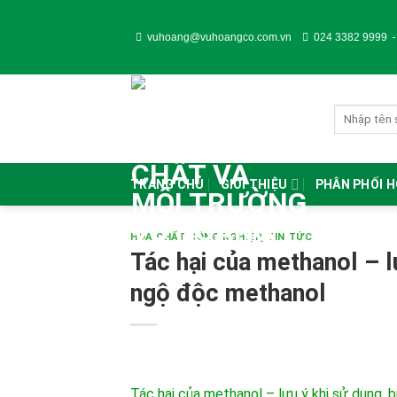
Skip
to
vuhoang@vuhoangco.com.vn
024 3382 9999
content
TRANG CHỦ
GIỚI THIỆU
PHÂN PHỐI 
HÓA CHẤT CÔNG NGHIỆP
,
TIN TỨC
Tác hại của methanol – l
ngộ độc methanol
Tác hại của methanol – lưu ý khi sử dụng,