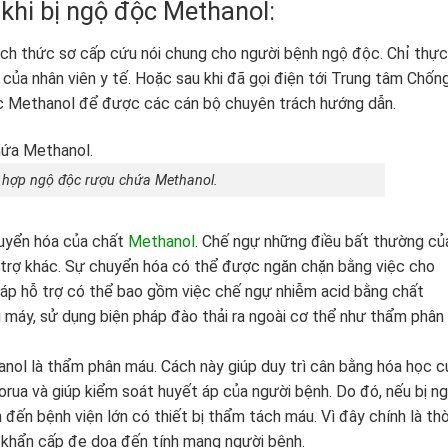
khi bị ngộ độc Methanol:
cách thức sơ cấp cứu nói chung cho người bệnh ngộ độc. Chỉ thực
 của nhân viên y tế. Hoặc sau khi đã gọi điện tới Trung tâm Chốn
c Methanol để được các cán bộ chuyên trách hướng dẫn.
 hợp ngộ độc rượu chứa Methanol.
uyển hóa của chất
Methanol
. Chế ngự những điều bất thường củ
 trợ khác. Sự chuyển hóa có thể được ngăn chặn bằng việc cho
áp hỗ trợ có thể bao gồm việc chế ngự nhiễm acid bằng chất
g máy, sử dụng biện pháp đào thải ra ngoài cơ thể như thẩm phân
anol là thẩm phân máu. Cách này giúp duy trì cân bằng hóa học c
clorua và giúp kiểm soát huyết áp của người bệnh. Do đó, nếu bị n
ến bệnh viện lớn có thiết bị thẩm tách máu. Vì đây chính là thờ
 khẩn cấp đe dọa đến tính mạng người bệnh.