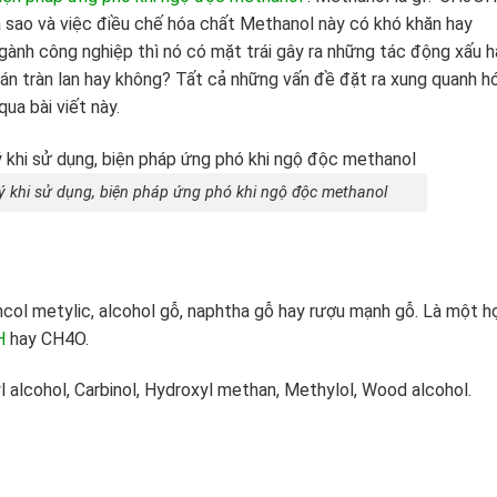
ra sao và việc điều chế hóa chất Methanol này có khó khăn hay
gành công nghiệp thì nó có mặt trái gây ra những tác động xấu h
 tràn lan hay không? Tất cả những vấn đề đặt ra xung quanh h
ua bài viết này.
ý khi sử dụng, biện pháp ứng phó khi ngộ độc methanol
ncol metylic, alcohol gỗ, naphtha gỗ hay rượu mạnh gỗ. Là một h
H
hay CH4O.
 alcohol, Carbinol, Hydroxyl methan, Methylol, Wood alcohol.