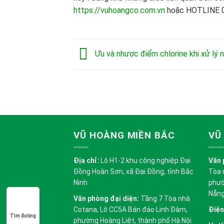
https://vuhoangco.com.vn
hoặc HOTLINE 09
Ưu và nhược điểm chlorine khi xử lý 
VŨ HOÀNG MIỀN BẮC
VŨ
Địa chỉ:
Lô H1-2 khu công nghiệp Đại
Văn 
Đồng Hoàn Sơn, xã Đại Đồng, tỉnh Bắc
Tòa 
Ninh
phườ
Nẵn
Văn phòng đại diện:
Tầng 7 Tòa nhà
Cotana, Lô CC5A Bán đảo Linh Đàm,
Điện
Tìm đường
phường Hoàng Liệt, thành phố Hà Nội