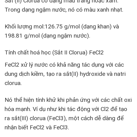
Sắt (II) Clorua có dạng màu trắng hoặc xám.
Trong dạng ngậm nước, nó có màu xanh nhạt.
Khối lượng mol:126.75 g/mol (dạng khan) và
198.81 g/mol (dạng ngậm nước).
Tính chất hoá học (Sắt II Clorua) FeCl2
FeCl2 xử lý nước có khả năng tác dụng với các
dung dịch kiềm, tạo ra sắt(II) hydroxide và natri
clorua.
Nó thể hiện tính khử khi phản ứng với các chất oxi
hóa mạnh. Ví dụ như khi tác động với Cl2 để tạo
ra sắt(III) clorua (FeCl3), một cách dễ dàng để
nhận biết FeCl2 và FeCl3.