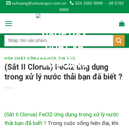
Skip
vuhoang@vuhoangco.com.vn
024 3382 9999
-
08 5782
9999
to
content
HÓA CHẤT CÔNG NGHIỆP
,
TIN TỨC
(Sắt II Clorua) FeCl2 ứng dụng
trong xử lý nước thải bạn đã biết ?
(Sắt II Clorua) FeCl2 ứng dụng trong xử lý nước
thải bạn đã biết ?
Trong cuộc sống hiện đại, khi