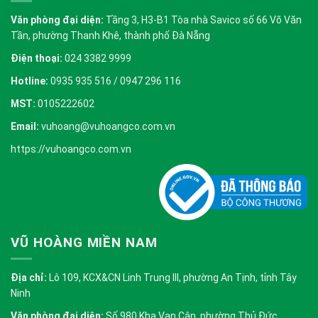
Văn phòng đại diện:
Tầng 3, H3-B1 Tòa nhà Savico số 66 Võ Văn
Tần, phường Thanh Khê, thành phố Đà Nẵng
Điện thoại:
024 3382 9999
Hotline:
0935 935 516 / 0947 296 116
MST:
0105222602
Email:
vuhoang@vuhoangco.com.vn
https://vuhoangco.com.vn
VŨ HOÀNG MIỀN NAM
Địa chỉ:
Lô 109, KCX&CN Linh Trung III, phường An Tịnh, tỉnh Tây
Ninh
Văn phòng đại diện:
Số 980 Kha Vạn Cân, phường Thủ Đức,