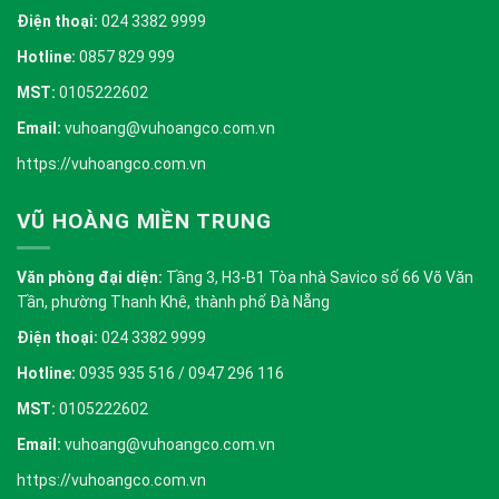
Điện thoại:
024 3382 9999
Hotline:
0857 829 999
MST:
0105222602
Email:
vuhoang@vuhoangco.com.vn
https://vuhoangco.com.vn
VŨ HOÀNG MIỀN TRUNG
Văn phòng đại diện:
Tầng 3, H3-B1 Tòa nhà Savico số 66 Võ Văn
Tần, phường Thanh Khê, thành phố Đà Nẵng
Điện thoại:
024 3382 9999
Hotline:
0935 935 516 / 0947 296 116
MST:
0105222602
Email:
vuhoang@vuhoangco.com.vn
https://vuhoangco.com.vn