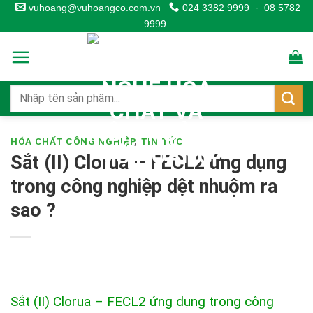
Skip
vuhoang@vuhoangco.com.vn
024 3382 9999
-
08 5782
9999
to
content
HÓA CHẤT CÔNG NGHIỆP
,
TIN TỨC
Sắt (II) Clorua – FECL2 ứng dụng
trong công nghiệp dệt nhuộm ra
sao ?
Sắt (II) Clorua – FECL2 ứng dụng trong công