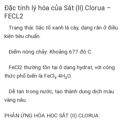
Đặc tính lý hóa của Sắt (II) Clorua –
FECL2
Trạng thái: Sắc tố xanh lá cây, dạng rắn ở điều
kiện tiêu chuẩn.
Điểm nóng chảy: Khoảng 677 độ C.
FeCl2 thường tồn tại ở dạng hydrat, với công
thức phổ biến là FeCl₂·4H₂O.
Dễ tan trong nước, tạo thành dung dịch màu
vàng nâu.
PHẢN ỨNG HÓA HỌC SẮT (II) CLORUA: