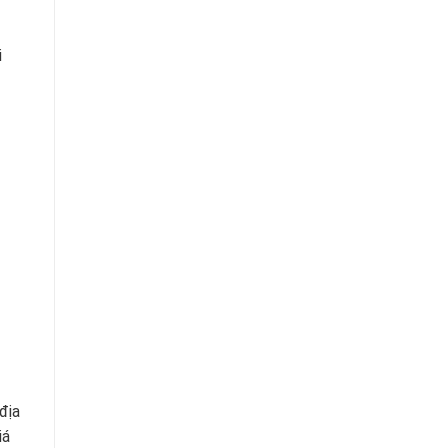
i
địa
iá