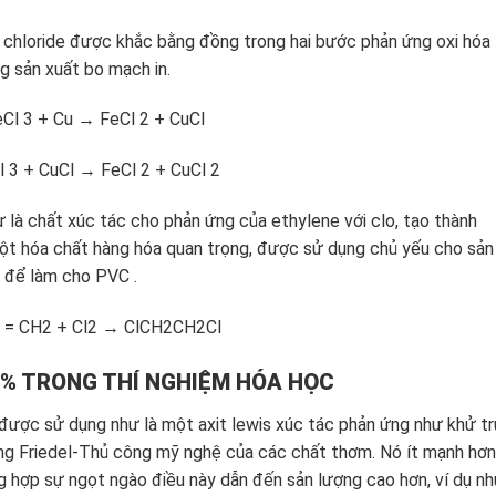
) chloride được khắc bằng đồng trong hai bước phản ứng oxi hóa
ng sản xuất bo mạch in.
eCl 3 + Cu → FeCl 2 + CuCl
l 3 + CuCl → FeCl 2 + CuCl 2
 là chất xúc tác cho phản ứng của ethylene với clo, tạo thành
 một hóa chất hàng hóa quan trọng, được sử dụng chủ yếu cho sản
 để làm cho PVC .
 = CH2 + Cl2 → ClCH2CH2Cl
8% TRONG THÍ NGHIỆM HÓA HỌC
ược sử dụng như là một axit lewis xúc tác phản ứng như khử t
ng Friedel-Thủ công mỹ nghệ của các chất thơm. Nó ít mạnh hơn
g hợp sự ngọt ngào điều này dẫn đến sản lượng cao hơn, ví dụ n