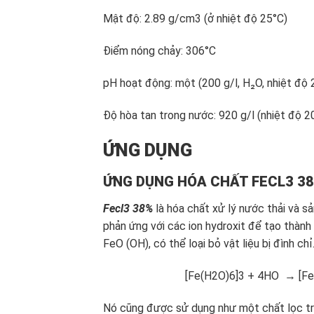
Mật độ: 2.89 g/cm3 (ở nhiệt độ 25°C)
Điểm nóng chảy: 306°C
pH hoạt động: một (200 g/l, H₂O, nhiệt độ 
Độ hòa tan trong nước: 920 g/l (nhiệt độ 2
ỨNG DỤNG
ỨNG DỤNG HÓA CHẤT FECL3 3
Fecl3 38%
là hóa chất xử lý nước thải và 
phản ứng với các ion hydroxit để tạo thành 
FeO (OH), có thể loại bỏ vật liệu bị đình chỉ
[Fe(H2O)6]3 + 4HO → [F
Nó cũng được sử dụng như một chất lọc tron