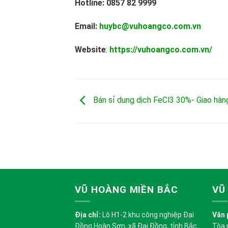
Hotline: 0857 82 9999
Email:
huybc@vuhoangco.com.vn
Website
:
https://vuhoangco.com.vn/
Bán sỉ dung dịch FeCl3 30%- Giao hàng
VŨ HOÀNG MIỀN BẮC
VŨ
Địa chỉ:
Lô H1-2 khu công nghiệp Đại
Văn 
Đồng Hoàn Sơn, xã Đại Đồng, tỉnh Bắc
Tòa 