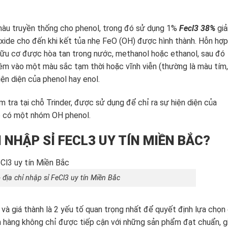
màu truyền thống cho phenol, trong đó sử dụng 1%
Fecl3 38%
giả
xide cho đến khi kết tủa nhẹ FeO (OH) được hình thành. Hỗn hợp
hữu cơ được hòa tan trong nước, methanol hoặc ethanol, sau đó
m vào một màu sắc tạm thời hoặc vĩnh viễn (thường là màu tím,
ện diện của phenol hay enol.
 tra tại chỗ Trinder, được sử dụng để chỉ ra sự hiện diện của
g đó có một nhóm OH phenol.
 NHẬP SỈ FECL3 UY TÍN MIỀN BẮC?
địa chỉ nhập sỉ FeCl3 uy tín Miền Bắc
và giá thành là 2 yếu tố quan trọng nhất để quyết định lựa chọn 
h hàng không chỉ được tiếp cận với những sản phẩm đạt chuẩn, g