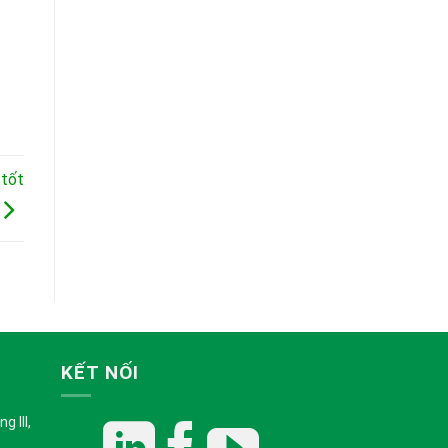
 tốt
KẾT NỐI
 III,