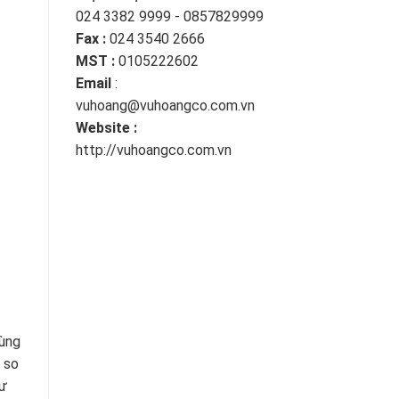
024 3382 9999 - 0857829999
Fax :
024 3540 2666
MST :
0105222602
Email
:
vuhoang@vuhoangco.com.vn
Website :
http://vuhoangco.com.vn
rùng
 so
hư