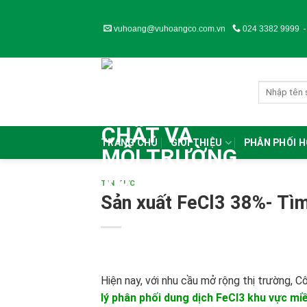
Skip
to
vuhoang@vuhoangco.com.vn
024 3382 9999
content
TRANG CHỦ
GIỚI THIỆU
PHÂN PHỐI 
TIN TỨC
Sản xuất FeCl3 38%- Tìm 
Hiện nay, với nhu cầu mở rộng thị trường
lý phân phối dung dịch FeCl3 khu vực mi