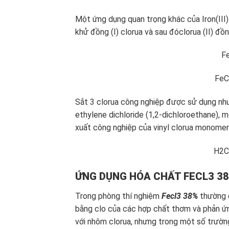
Một ứng dụng quan trọng khác của Iron(III
khử đồng (I) clorua và sau đóclorua (II) đồ
F
FeC
Sắt 3 clorua công nghiệp được sử dụng như
ethylene dichloride (1,2-dichloroethane),
xuất công nghiệp của vinyl clorua monomer
H2C
ỨNG DỤNG HÓA CHẤT FECL3 3
Trong phòng thí nghiệm
Fecl3 38%
thường đ
bằng clo của các hợp chất thơm và phản ứ
với nhôm clorua, nhưng trong một số trườn