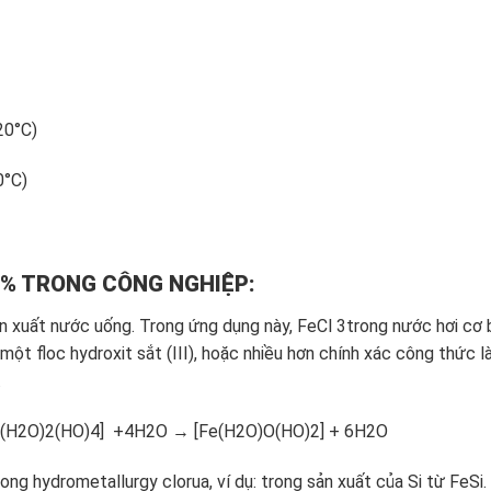
20°C)
0°C)
8% TRONG CÔNG NGHIỆP:
sản xuất nước uống. Trong ứng dụng này, FeCl 3trong nước hơi cơ 
một floc hydroxit sắt (III), hoặc nhiều hơn chính xác công thức l
.
e(H2O)2(HO)4] +4H2O → [Fe(H2O)O(HO)2] + 6H2O
g hydrometallurgy clorua, ví dụ: trong sản xuất của Si từ FeSi.