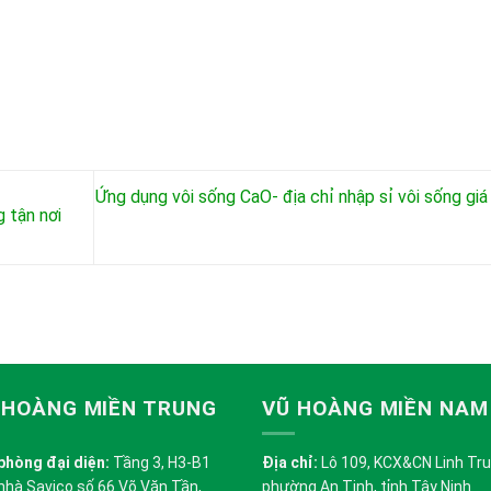
Ứng dụng vôi sống CaO- địa chỉ nhập sỉ vôi sống giá
 tận nơi
 HOÀNG MIỀN TRUNG
VŨ HOÀNG MIỀN NAM
phòng đại diện:
Tầng 3, H3-B1
Địa chỉ:
Lô 109, KCX&CN Linh Trung
nhà Savico số 66 Võ Văn Tần,
phường An Tịnh, tỉnh Tây Ninh