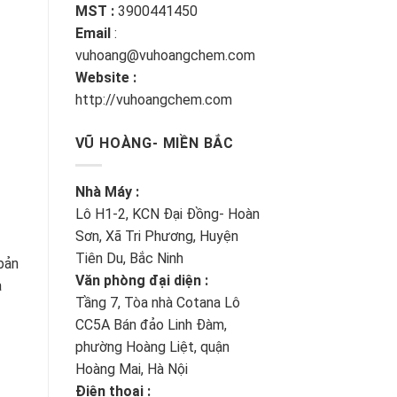
MST :
3900441450
Email
:
vuhoang@vuhoangchem.com
Website :
http://vuhoangchem.com
VŨ HOÀNG- MIỀN BẮC
Nhà Máy :
Lô H1-2, KCN Đại Đồng- Hoàn
Sơn, Xã Tri Phương, Huyện
Tiên Du, Bắc Ninh
bản
Văn phòng đại diện :
à
Tầng 7, Tòa nhà Cotana Lô
CC5A Bán đảo Linh Đàm,
phường Hoàng Liệt, quận
Hoàng Mai, Hà Nội
Điện thoại :