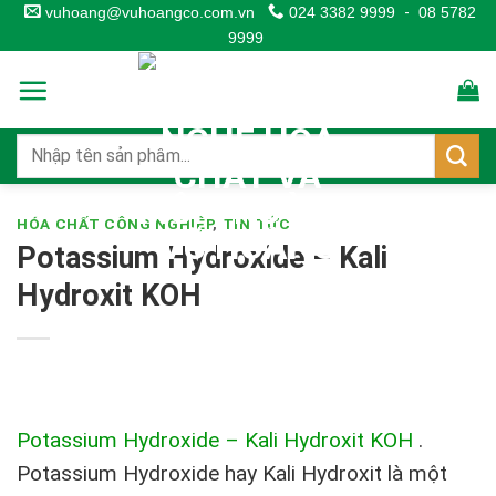
Skip
vuhoang@vuhoangco.com.vn
024 3382 9999
-
08 5782
9999
to
content
HÓA CHẤT CÔNG NGHIỆP
,
TIN TỨC
Potassium Hydroxide – Kali
Hydroxit KOH
Potassium Hydroxide – Kali Hydroxit KOH
.
Potassium Hydroxide hay Kali Hydroxit là một