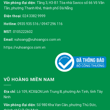
Văn phòng đại diện:
Tầng 3, H3-B1 Tòa nhà Savico số 66 Võ Văn
Tần, phường Thanh Khê, thành phố Đà Nẵng
Điện thoại:
024 3382 9999
Hotline:
0935 935 516 / 0947 296 116
MST:
0105222602
Email:
vuhoang@vuhoangco.com.vn
https://vuhoangco.com.vn
VŨ HOÀNG MIỀN NAM
Địa chỉ:
Lô 109, KCX&CN Linh Trung III, phường An Tịnh, tỉnh Tây
Ninh
Văn phòng đại diện:
Số 980 Kha Vạn Cân, phường Thủ Đức,