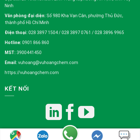
Ninh
Văn phòng đại diện:
Số 980 Kha Vạn Cân, phường Thủ Đức,
thành phố Hồ Chí Minh
Điện thoại:
028 3897 1504 / 028 3897 0761 / 028 3896 9965
Hotline:
0901 866 860
MST:
3900441450
Email:
vuhoang@vuhoangchem.com
https://vuhoangchem.com
KẾT NỐI
Copyright 2026 ©
Vũ Hoàng E&C