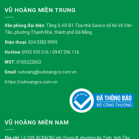
VŨ HOÀNG MIỀN TRUNG
Văn phòng đại diện:
Tầng 3, H3-B1 Tòa nhà Savico số 66 Võ Văn
Tần, phường Thanh Khê, thành phố Đà Nẵng
Điện thoại:
024 3382 9999
Hotline:
0935 935 516 / 0947 296 116
MST:
0105222602
Email:
vuhoang@vuhoangco.com.vn
https://vuhoangco.com.vn
VŨ HOÀNG MIỀN NAM
Địa chỉ:
Lô 109, KCX&CN Linh Trung III, phường An Tịnh, tỉnh Tây