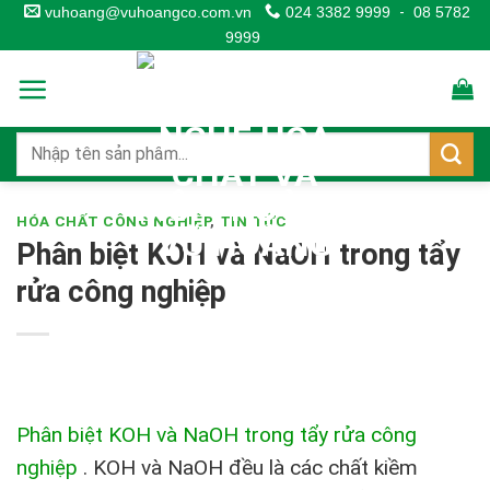
Skip
vuhoang@vuhoangco.com.vn
024 3382 9999
-
08 5782
9999
to
content
HÓA CHẤT CÔNG NGHIỆP
,
TIN TỨC
Phân biệt KOH và NaOH trong tẩy
rửa công nghiệp
Phân biệt KOH và NaOH trong tẩy rửa công
nghiệp
.
KOH và NaOH đều là các chất kiềm