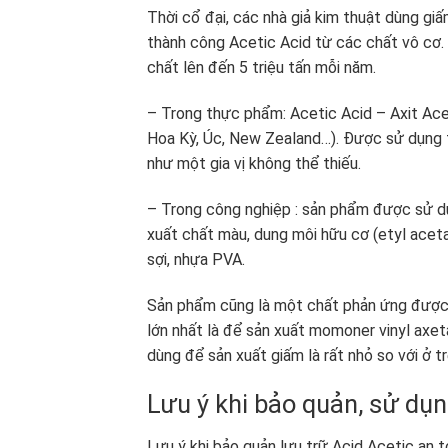
Thời cổ đại, các nhà giả kim thuật dùng g
thành công Acetic Acid từ các chất vô cơ
chất lên đến 5 triệu tấn mỗi năm.
– Trong thực phẩm: Acetic Acid – Axit Ac
Hoa Kỳ, Úc, New Zealand…). Được sử dụng 
như một gia vị không thể thiếu.
– Trong công nghiệp : sản phẩm được sử dụ
xuất chất màu, dung môi hữu cơ (etyl acetat
sợi, nhựa PVA.
Sản phẩm cũng là một chất phản ứng được 
lớn nhất là để sản xuất momoner vinyl axeta
dùng để sản xuất giấm là rất nhỏ so với ở tr
Lưu ý khi bảo quản, sử dụn
Lưu ý khi bảo quản lưu trữ Acid Acetic an 