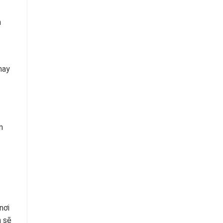
h
hay
n
nơi
n sẽ