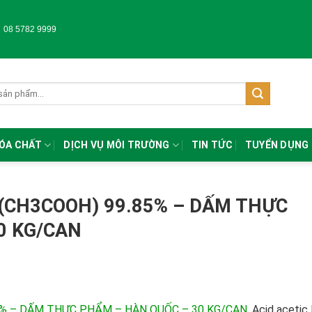
-
08 5782 9999
HÓA CHẤT
DỊCH VỤ MÔI TRƯỜNG
TIN TỨC
TUYỂN DỤNG
D (CH3COOH) 99.85% – DẤM THỰC
0 KG/CAN
85% – DẤM THỰC PHẨM – HÀN QUỐC – 30 KG/CAN
. Acid acetic 