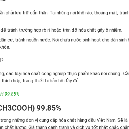
ần phải lưu trữ cẩn thận. Tại những nơi khô ráo, thoáng mát, trán
 để tránh trường hợp rò rỉ hoặc tràn đổ hóa chất gây ô nhiễm.
dân cư, tránh nguồn nước. Nơi chứa nước sinh hoạt cho dân sinh 
khỏe.
ì?
iêng, các loại hóa chất công nghiệp thực phẩm khác nói chung . Cầ
thích hợp, trang thiết bị bảo hộ đầy đủ.
OH 99.85%
(CH3COOH) 99.85%
 trong những đơn vị cung cấp hóa chất hàng đầu Việt Nam. Sẽ là 
 chất lượng. Giá thành cạnh tranh và dịch vụ tốt nhất chắc chắ