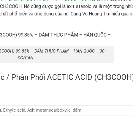
 CH3COOH. Nó cũng được gọi là axit etanoic và là một trong nh
h chất phổ biến và ứng dụng của nó. Cùng Vũ Hoàng tìm hiểu qua b
CH3COOH) 99.85% – DẤM THỰC PHẨM – HÀN QUỐC – 30
KG/CAN
tic / Phân Phối ACETIC ACID (CH3COOH
, Ethylic acid, Axit metanecarboxylic, dấm