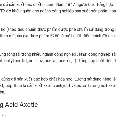
iấm để sản xuất các chất nhuộm. Năm 1847, người Đức tổng hợp
. Từ đó khởi nguồn cho ngành công nghiệp sản xuất sản phẩm hóa
etic (theo tiêu chuẩn thực phẩm được phê chuẩn sử dụng trong 
theo mã phụ gia thực phẩm E260 là một chất điều chỉnh độ chu
ng rộng rãi trong nhiều ngành công nghiệp . Như: công nghiệp sả
, butyl acetat, xelluloz, axetat, axeton,…). Tổng hợp chất dẻo, 
dùng để sản xuất các hợp chất hóa học. Lượng sử dụng riêng lẻ
t, tiếp theo là sản xuất axetic anhydrit và ester. Lượng axit axe
ên.
g Acid Axetic
toàn