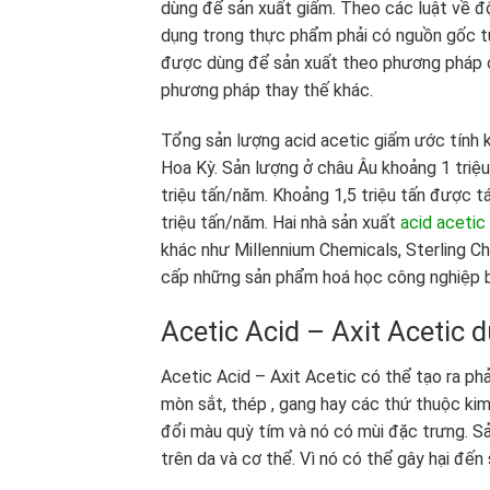
dùng để sản xuất giấm. Theo các luật về đ
dụng trong thực phẩm phải có nguồn gốc t
được dùng để sản xuất theo phương pháp c
phương pháp thay thế khác.
Tổng sản lượng acid acetic giấm ước tính 
Hoa Kỳ. Sản lượng ở châu Âu khoảng 1 triệ
triệu tấn/năm. Khoảng 1,5 triệu tấn được tá
triệu tấn/năm. Hai nhà sản xuất
acid acetic
khác như Millennium Chemicals, Sterling 
cấp những sản phẩm hoá học công nghiệp 
Acetic Acid – Axit Acetic d
Acetic Acid – Axit Acetic có thể tạo ra ph
mòn sắt, thép , gang hay các thứ thuộc kim
đổi màu quỳ tím và nó có mùi đặc trưng. S
trên da và cơ thể. Vì nó có thể gây hại đế