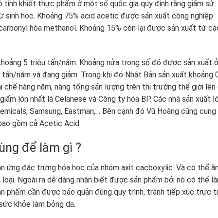
ộ tinh khiết thực phẩm ở một số quốc gia quy định rằng giấm sử
ừ sinh học. Khoảng 75% acid acetic được sản xuất công nghiệp
arbonyl hóa methanol. Khoảng 15% còn lại được sản xuất từ cá
khoảng 5 triệu tấn/năm. Khoảng nửa trong số đó được sản xuất 
u tấn/năm và đang giảm. Trong khi đó Nhật Bản sản xuất khoảng 
i chế hàng năm, nâng tổng sản lượng trên thị trường thế giới lên 
giấm lớn nhất là Celanese và Công ty hóa BP. Các nhà sản xuất l
Chemicals, Samsung, Eastman,… Bên cạnh đó Vũ Hoàng cũng cung
bao gồm cả Acetic Acid.
ùng để làm gì ?
ản ứng đặc trưng hóa học của nhóm axit cacboxylic. Và có thể ă
 loại. Ngoài ra dễ dàng nhận biết được sản phẩm bởi nó có thể l
ản phẩm cần được bảo quản đúng quy trình, tránh tiếp xúc trực t
n sức khỏe làm bỏng da.