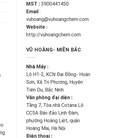
MST :
3900441450
Email
:
vuhoang@vuhoangchem.com
Website :
http://vuhoangchem.com
VŨ HOÀNG- MIỀN BẮC
Nhà Máy :
Lô H1-2, KCN Đại Đồng- Hoàn
n
Sơn, Xã Tri Phương, Huyện
Tiên Du, Bắc Ninh
Văn phòng đại diện :
Tầng 7, Tòa nhà Cotana Lô
CC5A Bán đảo Linh Đàm,
phường Hoàng Liệt, quận
eo
Hoàng Mai, Hà Nội
ọng
Điện thoại :