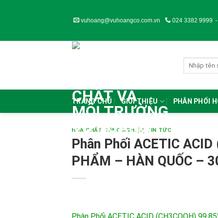
Skip
to
vuhoang@vuhoangco.com.vn
024 3382 9999
content
TRANG CHỦ
GIỚI THIỆU
PHÂN PHỐI 
HÓA CHẤT CÔNG NGHIỆP
,
TIN TỨC
Phân Phối ACETIC ACI
PHẨM – HÀN QUỐC – 3
Phân Phối ACETIC ACID (CH3COOH) 99.