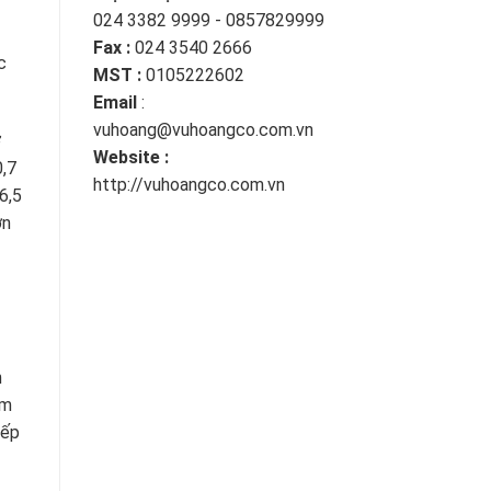
024 3382 9999 - 0857829999
Fax :
024 3540 2666
c
MST :
0105222602
Email
:
vuhoang@vuhoangco.com.vn
ở
Website :
0,7
http://vuhoangco.com.vn
6,5
ớn
n
àm
iếp