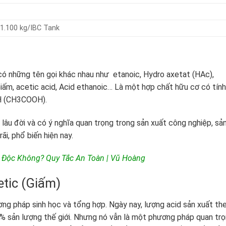
 1.100 kg/IBC Tank
 có những tên gọi khác nhau như etanoic, Hydro axetat (HAc),
Giấm, acetic acid, Acid ethanoic… Là một hợp chất hữu cơ có tính
H (CH3COOH).
 lâu đời và có ý nghĩa quan trọng trong sản xuất công nghiệp, sả
i, phổ biến hiện nay.
ó Độc Không? Quy Tắc An Toàn | Vũ Hoàng
etic (Giấm)
ơng pháp sinh học và tổng hợp. Ngày nay, lượng acid sản xuất th
% sản lượng thế giới. Nhưng nó vẫn là một phương pháp quan tr