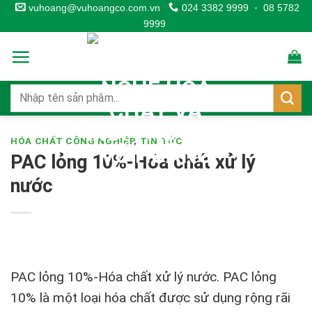
Skip
vuhoang@vuhoangco.com.vn
024 3382 9999
-
08 5782
9999
to
content
HÓA CHẤT CÔNG NGHIỆP
,
TIN TỨC
PAC lỏng 10%-Hóa chất xử lý
nước
PAC lỏng 10%-Hóa chất xử lý nước. PAC lỏng
10% là một loại hóa chất được sử dụng rộng rãi