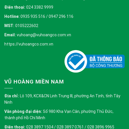
Điện thoại:
024 3382 9999
Hotline:
0935 935 516 / 0947 296 116
MST:
0105222602
Email:
vuhoang@vuhoangco.com.vn
https://vuhoangco.com.vn
VŨ HOÀNG MIỀN NAM
Địa chỉ:
Lô 109, KCX&CN Linh Trung III, phường An Tịnh, tỉnh Tây
Ninh
Văn phòng đại diện:
Số 980 Kha Vạn Cân, phường Thủ Đức,
thành phố Hồ Chí Minh
Điện thoại:
028 3897 1504 / 028 3897 0761 / 028 3896 9965