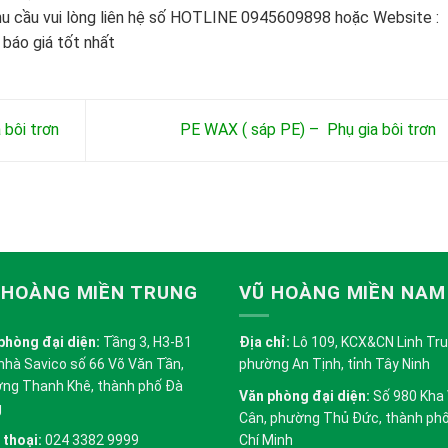
hu cầu vui lòng liên hệ số HOTLINE 0945609898 hoặc Website :
báo giá tốt nhất
bôi trơn
PE WAX ( sáp PE) – Phụ gia bôi trơn
 HOÀNG MIỀN TRUNG
VŨ HOÀNG MIỀN NAM
phòng đại diện:
Tầng 3, H3-B1
Địa chỉ:
Lô 109, KCX&CN Linh Trung
nhà Savico số 66 Võ Văn Tần,
phường An Tịnh, tỉnh Tây Ninh
ng Thanh Khê, thành phố Đà
Văn phòng đại diện:
Số 980 Kha
g
Cân, phường Thủ Đức, thành ph
 thoại:
024 3382 9999
Chí Minh