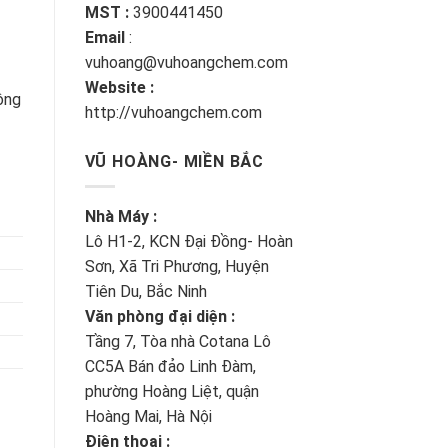
MST :
3900441450
Email
:
vuhoang@vuhoangchem.com
Website :
ông
http://vuhoangchem.com
VŨ HOÀNG- MIỀN BẮC
Nhà Máy :
Lô H1-2, KCN Đại Đồng- Hoàn
Sơn, Xã Tri Phương, Huyện
Tiên Du, Bắc Ninh
Văn phòng đại diện :
Tầng 7, Tòa nhà Cotana Lô
CC5A Bán đảo Linh Đàm,
phường Hoàng Liệt, quận
Hoàng Mai, Hà Nội
Điện thoại :