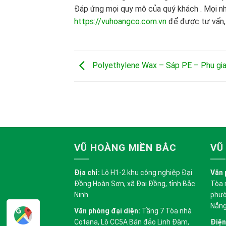
Đáp ứng mọi quy mô của quý khách . Mọi n
https://vuhoangco.com.vn
để được tư vấn, 
Polyethylene Wax – Sáp PE – Phụ gia 
VŨ HOÀNG MIỀN BẮC
VŨ
Địa chỉ:
Lô H1-2 khu công nghiệp Đại
Văn 
Đồng Hoàn Sơn, xã Đại Đồng, tỉnh Bắc
Tòa 
Ninh
phườ
Nẵn
Văn phòng đại diện:
Tầng 7 Tòa nhà
Cotana, Lô CC5A Bán đảo Linh Đàm,
Điện