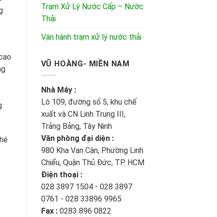
Trạm Xử Lý Nước Cấp – Nước
g
Thải
Vận hành trạm xử lý nước thải
 cao
VŨ HOÀNG- MIỀN NAM
ng
Nhà Máy :
Lô 109, đường số 5, khu chế
g
xuất và CN Linh Trung III,
Trảng Bảng, Tây Ninh
Văn phòng đại diện :
nhé
980 Kha Vạn Cận, Phường Linh
Chiểu, Quận Thủ Đức, TP. HCM
Điện thoại :
028 3897 1504 - 028 3897
0761 - 028 33896 9965
Fax :
0283 896 0822