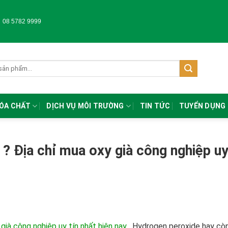
-
08 5782 9999
HÓA CHẤT
DỊCH VỤ MÔI TRƯỜNG
TIN TỨC
TUYỂN DỤNG
ì ? Địa chỉ mua oxy già công nghiệp u
 già công nghiệp uy tín nhất hiện nay
.
Hydrogen peroxide hay cò