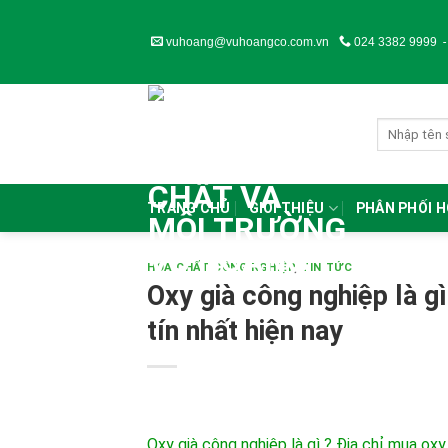
Skip
to
vuhoang@vuhoangco.com.vn
024 3382 9999
content
TRANG CHỦ
GIỚI THIỆU
PHÂN PHỐI 
HÓA CHẤT CÔNG NGHIỆP
,
TIN TỨC
Oxy già công nghiệp là g
tín nhất hiện nay
Oxy già công nghiệp là gì ? Địa chỉ mua oxy