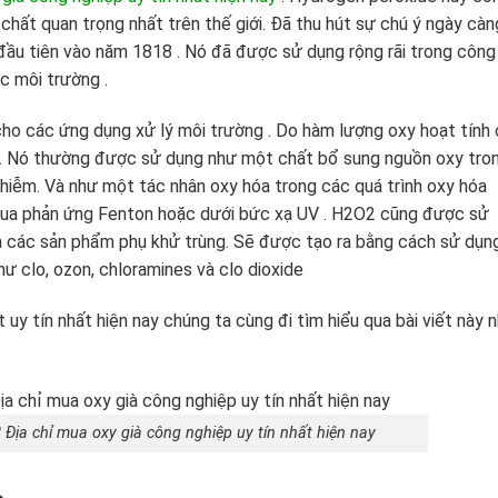
 chất quan trọng nhất trên thế giới. Đã thu hút sự chú ý ngày càn
đầu tiên vào năm 1818 . Nó đã được sử dụng rộng rãi trong công
ực môi trường .
cho các ứng dụng xử lý môi trường . Do hàm lượng oxy hoạt tính
. Nó thường được sử dụng như một chất bổ sung nguồn oxy tro
 nhiễm. Và như một tác nhân oxy hóa trong các quá trình oxy hóa
 qua phản ứng Fenton hoặc dưới bức xạ UV . H2O2 cũng được sử
a các sản phẩm phụ khử trùng. Sẽ được tạo ra bằng cách sử dụn
ư clo, ozon, chloramines và clo dioxide
 uy tín nhất hiện nay chúng ta cùng đi tìm hiểu qua bài viết này 
? Địa chỉ mua oxy già công nghiệp uy tín nhất hiện nay