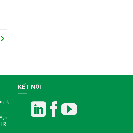
KẾT NỐI
 III,
 Vạn
ố Hồ