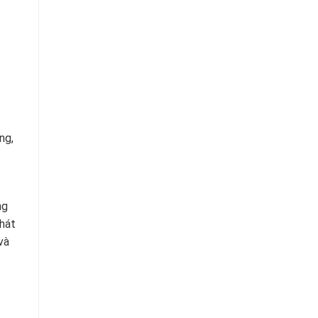
ng,
ng
phát
và