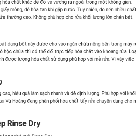
g hóa chất khác dễ đổ và vương ra ngoài trong một không gian.
giấy mỏng, dễ hòa tan khi gặp nước. Tuy nhiên, do nén nhiều chấ
 rửa thường cao. Không phù hợp cho rửa khối lượng lớn chén bát.
 bát dạng bột này được cho vào ngăn chứa riêng bên trong máy 
 hộc chứa thì có thể đổ trực tiếp hóa chất vào khoang rửa. Loạ
nh được lượng hóa chất sử dụng phù hợp với mẻ rửa. Vì vậy việc 
g
 cao, hiệu quả làm sạch nhanh và dễ định lượng. Phù hợp với khối
tại Vũ Hoàng đang phân phối hóa chất tẩy rửa chuyên dụng cho 
p Rinse Dry