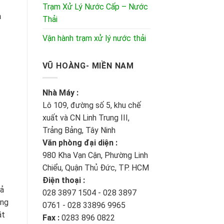
Trạm Xử Lý Nước Cấp – Nước
a
Thải
Vận hành trạm xử lý nước thải
VŨ HOÀNG- MIỀN NAM
Nhà Máy :
Lô 109, đường số 5, khu chế
xuất và CN Linh Trung III,
Trảng Bảng, Tây Ninh
Văn phòng đại diện :
980 Kha Vạn Cận, Phường Linh
Chiểu, Quận Thủ Đức, TP. HCM
Điện thoại :
hả
028 3897 1504 - 028 3897
ụng
0761 - 028 33896 9965
ặt
Fax :
0283 896 0822