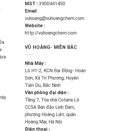
MST :
3900441450
t
Email
:
vuhoang@vuhoangchem.com
Website :
http://vuhoangchem.com
rửa
VŨ HOÀNG- MIỀN BẮC
i
lựa
Nhà Máy :
Lô H1-2, KCN Đại Đồng- Hoàn
Sơn, Xã Tri Phương, Huyện
Tiên Du, Bắc Ninh
Văn phòng đại diện :
máy
Tầng 7, Tòa nhà Cotana Lô
CC5A Bán đảo Linh Đàm,
phường Hoàng Liệt, quận
Hoàng Mai, Hà Nội
Điện thoại :