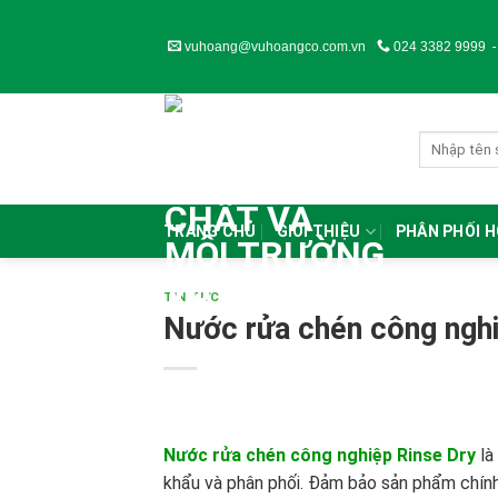
Skip
to
vuhoang@vuhoangco.com.vn
024 3382 9999
content
TRANG CHỦ
GIỚI THIỆU
PHÂN PHỐI 
TIN TỨC
Nước rửa chén công nghi
Nước rửa chén công nghiệp Rinse Dry
là
khẩu và phân phối. Đảm bảo sản phẩm chính 