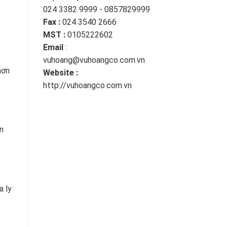
024 3382 9999 - 0857829999
Fax :
024 3540 2666
MST :
0105222602
Email
:
vuhoang@vuhoangco.com.vn
hơn
Website :
http://vuhoangco.com.vn
n
a ly