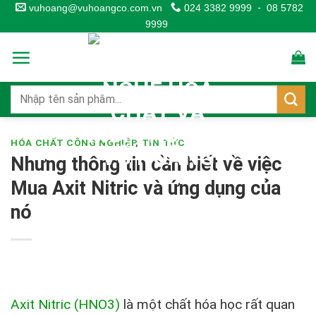
Skip
vuhoang@vuhoangco.com.vn
024 3382 9999
-
08 5782
9999
to
content
HÓA CHẤT CÔNG NGHIỆP
,
TIN TỨC
Nhưng thông tin cần biết về việc
Mua Axit Nitric và ứng dụng của
nó
Axit Nitric (HNO3)
là một chất hóa học rất quan