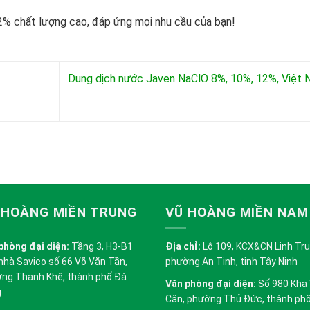
% chất lượng cao, đáp ứng mọi nhu cầu của bạn!
Dung dịch nước Javen NaClO 8%, 10%, 12%, Việt
 HOÀNG MIỀN TRUNG
VŨ HOÀNG MIỀN NAM
phòng đại diện:
Tầng 3, H3-B1
Địa chỉ:
Lô 109, KCX&CN Linh Trung
nhà Savico số 66 Võ Văn Tần,
phường An Tịnh, tỉnh Tây Ninh
ng Thanh Khê, thành phố Đà
Văn phòng đại diện:
Số 980 Kha
g
Cân, phường Thủ Đức, thành ph