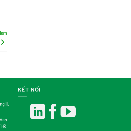
 Nam
KẾT NỐI
 III,
 Vạn
ố Hồ