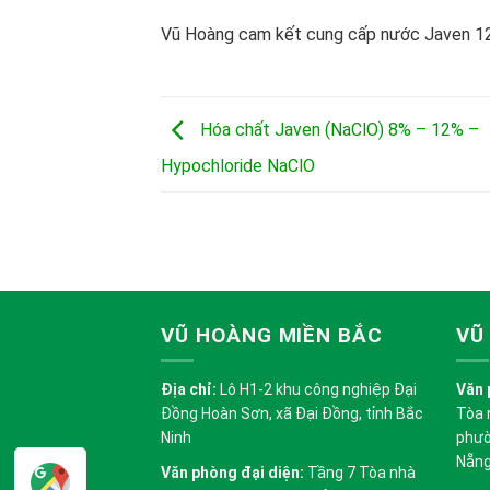
Vũ Hoàng cam kết cung cấp nước Javen 12
Hóa chất Javen (NaClO) 8% – 12% –
Hypochloride NaClO
VŨ HOÀNG MIỀN BẮC
VŨ
Địa chỉ:
Lô H1-2 khu công nghiệp Đại
Văn 
Đồng Hoàn Sơn, xã Đại Đồng, tỉnh Bắc
Tòa 
Ninh
phườ
Nẵn
Văn phòng đại diện:
Tầng 7 Tòa nhà