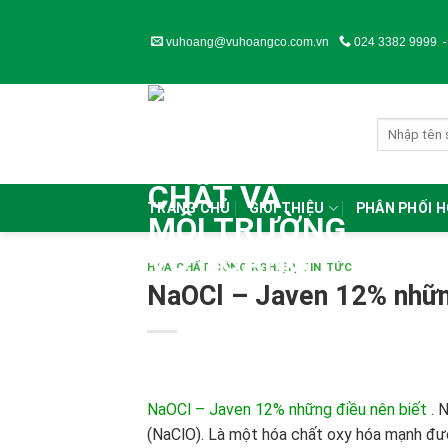
Skip
to
vuhoang@vuhoangco.com.vn
024 3382 9999
content
TRANG CHỦ
GIỚI THIỆU
PHÂN PHỐI 
HÓA CHẤT CÔNG NGHIỆP
,
TIN TỨC
NaOCl – Javen 12% những
NaOCl – Javen 12% những điều nên biết
.
N
(NaClO). Là một hóa chất oxy hóa mạnh đượ