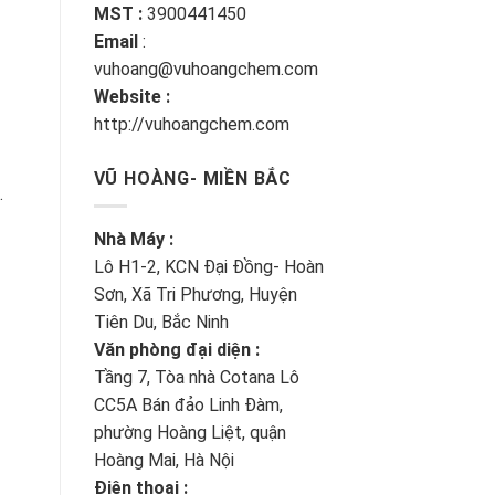
MST :
3900441450
Email
:
vuhoang@vuhoangchem.com
Website :
http://vuhoangchem.com
VŨ HOÀNG- MIỀN BẮC
.
Nhà Máy :
Lô H1-2, KCN Đại Đồng- Hoàn
Sơn, Xã Tri Phương, Huyện
Tiên Du, Bắc Ninh
Văn phòng đại diện :
Tầng 7, Tòa nhà Cotana Lô
CC5A Bán đảo Linh Đàm,
phường Hoàng Liệt, quận
Hoàng Mai, Hà Nội
Điện thoại :