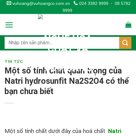
Skip
vuhoang@vuhoangco.com.vn
024 3382 9999
-
08 5782
9999
to
content
TIN TỨC
Một số tính chất quan trọng của
Natri hydrosunfit Na2S2O4 có thể
bạn chưa biết
Một số tính chất dưới đây của hoá chất
Natri