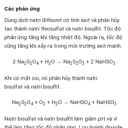
Các phản ứng
Dung dịch natri đithionit có tính axit và phân hủy
tạo thành natri thiosulfat và natri bisulfit. Tốc độ
phản ứng tăng khi tăng nhiệt độ. Ngoài ra, tốc độ
cũng tăng khi xảy ra trong môi trường axit mạnh.
2 Na
S
O
+ H
O → Na
S
O
+ 2 NaHSO
2
2
4
2
2
2
3
3
Khi có mặt oxi, nó phân hủy thành natri
bisulfat và natri bisulfit.
Na
S
O
+ O
+ H
O → NaHSO
+ NaHSO
2
2
4
2
2
4
3
Natri bisulfat và natri bisulfit làm giảm pH và vì
thế làm tăng tốc độ phản ứng. Lưu huỳnh dioxide