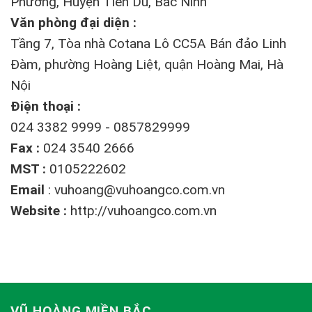
Phương, Huyện Tiên Du, Bắc Ninh
Văn phòng đại diện :
Tầng 7, Tòa nhà Cotana Lô CC5A Bán đảo Linh
Đàm, phường Hoàng Liệt, quận Hoàng Mai, Hà
Nội
Điện thoại :
024 3382 9999 - 0857829999
Fax :
024 3540 2666
MST :
0105222602
Email
:
vuhoang@vuhoangco.com.vn
Website :
http://vuhoangco.com.vn
VŨ HOÀNG MIỀN BẮC