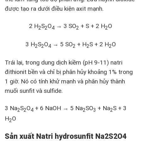
được tạo ra dưới điều kiện axit mạnh.
2 H
S
O
→ 3 SO
+ S + 2 H
O
2
2
4
2
2
3 H
S
O
→ 5 SO
+ H
S + 2 H
O
2
2
4
2
2
2
Trái lại, trong dung dịch kiềm (pH 9-11) natri
đithionit bền và chỉ bị phân hủy khoảng 1% trong
1 giờ. Nó có tính khử mạnh và phân hủy thành
muối sunfit và sulfide.
3 Na
S
O
+ 6 NaOH → 5 Na
SO
+ Na
S + 3
2
2
4
2
3
2
H
O
2
Sản xuất Natri hydrosunfit Na2S2O4