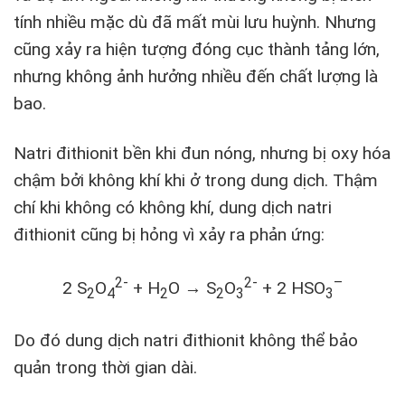
tính nhiều mặc dù đã mất mùi lưu huỳnh. Nhưng
cũng xảy ra hiện tượng đóng cục thành tảng lớn,
nhưng không ảnh hưởng nhiều đến chất lượng là
bao.
Natri đithionit bền khi đun nóng, nhưng bị oxy hóa
chậm bởi không khí khi ở trong dung dịch. Thậm
chí khi không có không khí, dung dịch natri
đithionit cũng bị hỏng vì xảy ra phản ứng:
2-
2-
–
2 S
O
+ H
O → S
O
+ 2 HSO
2
4
2
2
3
3
Do đó dung dịch natri đithionit không thể bảo
quản trong thời gian dài.