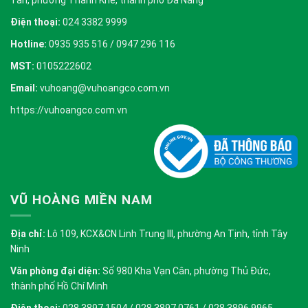
Điện thoại:
024 3382 9999
Hotline:
0935 935 516 / 0947 296 116
MST:
0105222602
Email:
vuhoang@vuhoangco.com.vn
https://vuhoangco.com.vn
VŨ HOÀNG MIỀN NAM
Địa chỉ:
Lô 109, KCX&CN Linh Trung III, phường An Tịnh, tỉnh Tây
Ninh
Văn phòng đại diện:
Số 980 Kha Vạn Cân, phường Thủ Đức,
thành phố Hồ Chí Minh