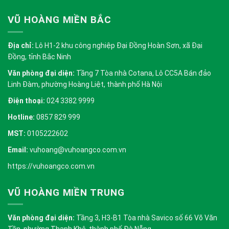
VŨ HOÀNG MIỀN BẮC
Địa chỉ:
Lô H1-2 khu công nghiệp Đại Đồng Hoàn Sơn, xã Đại
Đồng, tỉnh Bắc Ninh
Văn phòng đại diện:
Tầng 7 Tòa nhà Cotana, Lô CC5A Bán đảo
Linh Đàm, phường Hoàng Liệt, thành phố Hà Nội
Điện thoại:
024 3382 9999
Hotline:
0857 829 999
MST:
0105222602
Email:
vuhoang@vuhoangco.com.vn
https://vuhoangco.com.vn
VŨ HOÀNG MIỀN TRUNG
Văn phòng đại diện:
Tầng 3, H3-B1 Tòa nhà Savico số 66 Võ Văn
Tần, phường Thanh Khê, thành phố Đà Nẵng