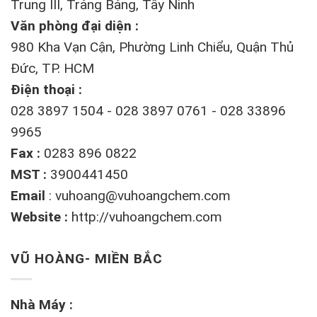
Trung III, Trảng Bảng, Tây Ninh
Văn phòng đại diện :
980 Kha Vạn Cận, Phường Linh Chiểu, Quận Thủ
Đức, TP. HCM
Điện thoại :
028 3897 1504 - 028 3897 0761 - 028 33896
9965
Fax :
0283 896 0822
MST :
3900441450
Email
:
vuhoang@vuhoangchem.com
Website :
http://vuhoangchem.com
VŨ HOÀNG- MIỀN BẮC
Nhà Máy :