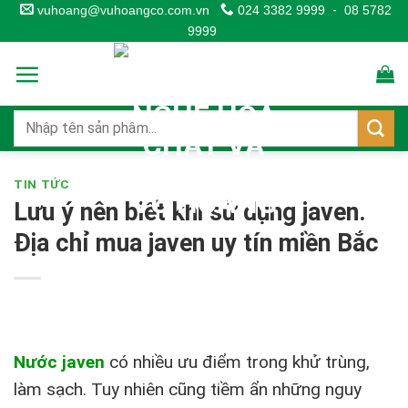
Skip
vuhoang@vuhoangco.com.vn
024 3382 9999
-
08 5782
9999
to
content
TIN TỨC
Lưu ý nên biết khi sử dụng javen.
Địa chỉ mua javen uy tín miền Bắc
Nước javen
có nhiều ưu điểm trong khử trùng,
làm sạch. Tuy nhiên cũng tiềm ẩn những nguy