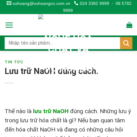
Skip
vuhoang@vuhoangco.com.vn
024 3382 9999
-
08 5782
9999
to
content
TIN TỨC
Lưu trữ NaOH đúng cách.
Thế nào là
lưu trữ NaOH
đúng cách. Những lưu ý
trong lưu trữ hóa chất là gì? Nếu bạn quan tâm
đến hóa chất NaOH và đang có những câu hỏi