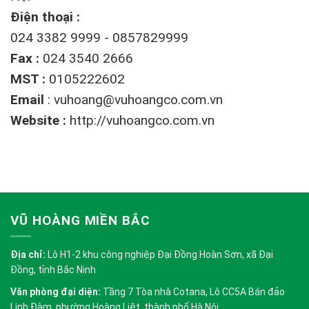
Điện thoại :
024 3382 9999 - 0857829999
Fax :
024 3540 2666
MST :
0105222602
Email
:
vuhoang@vuhoangco.com.vn
Website :
http://vuhoangco.com.vn
VŨ HOÀNG MIỀN BẮC
Địa chỉ:
Lô H1-2 khu công nghiệp Đại Đồng Hoàn Sơn, xã Đại
Đồng, tỉnh Bắc Ninh
Văn phòng đại diện:
Tầng 7 Tòa nhà Cotana, Lô CC5A Bán đảo
Linh Đàm, phường Hoàng Liệt, thành phố Hà Nội