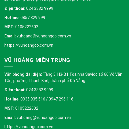
Điện thoại:
024 3382 9999
Hotline:
0857 829 999
MST:
0105222602
Email:
vuhoang@vuhoangco.com.vn
https://vuhoangco.com.vn
VŨ HOÀNG MIỀN TRUNG
Văn phòng đại diện:
Tầng 3, H3-B1 Tòa nhà Savico số 66 Võ Văn
Tần, phường Thanh Khê, thành phố Đà Nẵng
Điện thoại:
024 3382 9999
Hotline:
0935 935 516 / 0947 296 116
MST:
0105222602
Email:
vuhoang@vuhoangco.com.vn
https://vuhoangco.com.vn