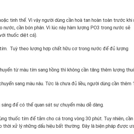
ặc tinh thể. Vì vậy người dùng cần hoà tan hoàn toàn trước khi r
ào nước, cần bón phân. Vì lúc này hàm lượng PO
3
trong nước sẽ
ới thuốc diệt cá).
 tím. Tuỳ theo lượng hợp chất hữu cơ trong nước để đủ lượng
chuyển từ màu tím sang hồng thì không cần tăng thêm lượng thu
 chuyển sang màu nâu. Tức là chưa đủ liều, người dùng cần thêm 
i sáng để có thể quan sát sự chuyển màu dễ dàng.
ùng thuốc tím để tắm cho cá trong vòng 30 phút. Tuy nhiên, cần
p thời xử lý những dấu hiệu bất thường. Đây là biện pháp được ư