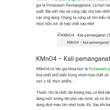
gọi là Potassium Permanganate. Là một hợp
xuất. Bài viết này sẽ cung cấp cho bạn nhữ
các ứng dụng. Chúng ta cũng sẽ tìm hiểu v
thức hữu ích về hợp chất này nhé!
KMnO4 – Kali pemanganat (
KMnO4 – Kali pemanganat (
KMnO
4
có tên gọi khoa học là
Potassium 
hóa chất phổ biến trong nhóm hóa chất xử 
vực y tế, thực phẩm,…
Thuốc tím là chất rắn không mùi, có khả n
dùng một lượng lớn pha vào nước sẽ có đư
dung dịch màu tím nhạt hoặc đỏ. Sau khi bay