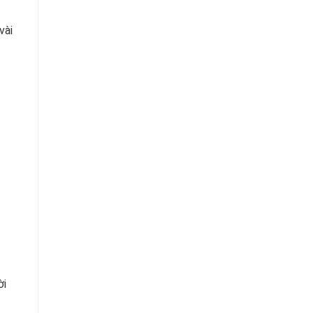
vài
ời