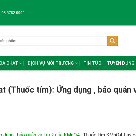
-
08 5782 9999
HÓA CHẤT
DỊCH VỤ MÔI TRƯỜNG
TIN TỨC
TUYỂN DỤNG
 (Thuốc tím): Ứng dụng , bảo quản 
 dụng , bảo quản và lưu ý của KMnO4
. Thuốc tím KMnO4, hay c