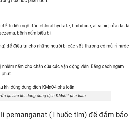
rong hóa học phân tích.
 trị liệu ngộ độc chloral hydrate, barbituric, alcaloid, rửa dạ dà
 eczema, bệnh nấm biểu bì,…
g) để điều trị cho những người bị các vết thương có mủ, rỉ nước
trị nhiễm nấm cho chân của các vận động viên. Bằng cách ngâm
 phút.
rửa lại sau khi dùng dung dịch KMn04 pha loãn
li pemanganat (Thuốc tím) để đảm bảo