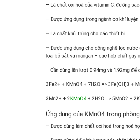
– Là chất oxi hoá của vitamin C, đường sac
– Được ứng dụng trong ngành cơ khí luyện 
– Là chất khử trùng cho các thiết bị.
– Được ứng dụng cho công nghệ lọc nước (
loại bỏ sắt và mangan – các hợp chất gây 
– Cần dùng lần lượt 0.94mg và 1.92mg để 
3Fe
2+
+ KMnO
4
+ 7H
2
O => 3Fe(OH)
3
+ M
3Mn
2+
+ 2
KMnO
4
+ 2H
2
O => 5MnO
2
+ 2K
Ứng dụng của KMnO
4
trong phòng
– Được dùng làm chất oxi hoá trong hoá họ