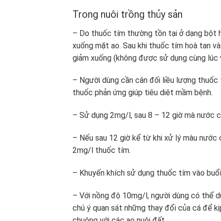
Trong nuôi trồng thủy sản
– Do thuốc tím thường tồn tại ở dạng bột ho
xuống mặt ao. Sau khi thuốc tím hoà tan v
giảm xuống (không được sử dụng cùng lúc v
– Người dùng cần cân đối liều lượng thuốc
thuốc phản ứng giúp tiêu diệt mầm bệnh.
– Sử dụng 2mg/l, sau 8 – 12 giờ mà nước 
– Nếu sau 12 giờ kể từ khi xử lý màu nước
2mg/l thuốc tím.
– Khuyến khích sử dụng thuốc tím vào buổ
– Với nồng độ 10mg/l, người dùng có thể d
chú ý quan sát những thay đổi của cá để kị
chuộng với các ao nuôi đất.