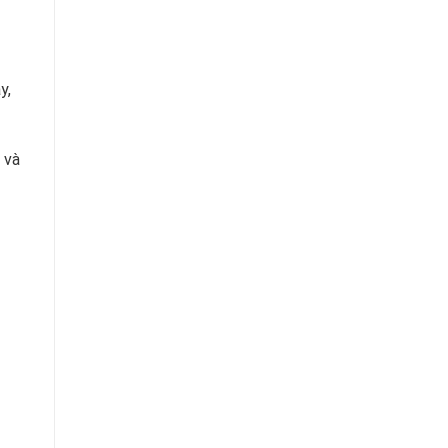
y,
 và