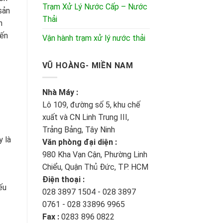
Trạm Xử Lý Nước Cấp – Nước
sản
Thải
n
iến
Vận hành trạm xử lý nước thải
VŨ HOÀNG- MIỀN NAM
Nhà Máy :
Lô 109, đường số 5, khu chế
xuất và CN Linh Trung III,
Trảng Bảng, Tây Ninh
y là
Văn phòng đại diện :
980 Kha Vạn Cận, Phường Linh
Chiểu, Quận Thủ Đức, TP. HCM
Điện thoại :
ếu
028 3897 1504 - 028 3897
0761 - 028 33896 9965
Fax :
0283 896 0822