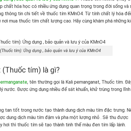
 chất hóa học có nhiều ứng dụng quan trọng trong đời sống và 
ng thông tin chi tiết về thuốc tím KMnO4. Từ tính chất lý hóa đế
ề nơi mua thuốc tím chất lượng cao. Hãy cùng khám phá những k
Thuốc tím): Ứng dụng , bảo quản và lưu ý của KMnO4
Thuốc tím) là gì?
permanganate
, tên thường gọi là Kali pemanganat, Thuốc tím. Đâ
lý nước. Được ứng dụng nhiều để sát khuẩn, khử trùng trong lĩnh
ăng tan tốt trong nước tạo thành dung dịch màu tím đặc trưng. N
ợc dung dịch màu tím đậm và pha một lượng nhỏ . Sẽ thu được
 hơi thì thuốc tím sẽ tạo thành tinh thể màu đen tím lấp lánh.