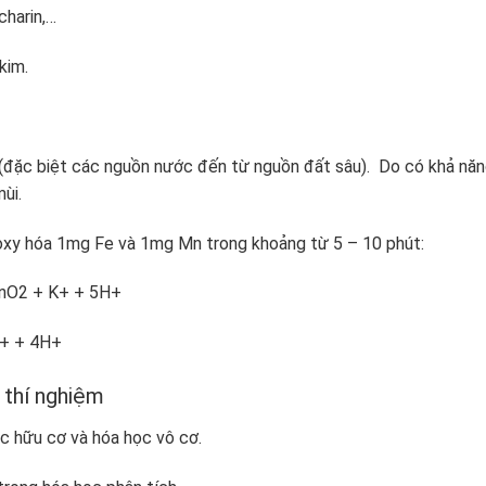
charin,…
kim.
đặc biệt các nguồn nước đến từ nguồn đất sâu). Do có khả nă
mùi.
oxy hóa 1mg Fe và 1mg Mn trong khoảng từ 5 – 10 phút:
nO
2
+ K
+
+ 5H
+
+
+ 4H
+
 thí nghiệm
c hữu cơ và hóa học vô cơ.