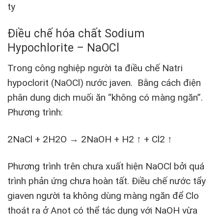
ty
Điều chế
hóa chất Sodium
Hypochlorite
– NaOCl
Trong công nghiệp người ta điều chế Natri
hypoclorit (NaOCl) nước javen. Bằng cách điện
phân dung dịch muối ăn “không có màng ngăn”.
Phương trình:
2NaCl + 2H
2
O → 2NaOH + H
2
↑ + Cl
2
↑
Phương trình trên chưa xuất hiện NaOCl bởi quá
trình phản ứng chưa hoàn tất. Điều chế nước tẩy
giaven người ta không dùng màng ngăn để Clo
thoát ra ở Anot có thể tác dụng với NaOH vừa