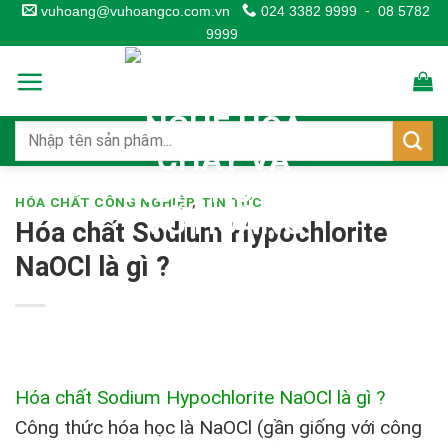
Skip
vuhoang@vuhoangco.com.vn
024 3382 9999
-
08 5782
9999
to
content
HÓA CHẤT CÔNG NGHIỆP
,
TIN TỨC
Hóa chất Sodium Hypochlorite
NaOCl là gì ?
Hóa chất Sodium Hypochlorite NaOCl là gì ?
Công thức hóa học là NaOCl (gần giống với công