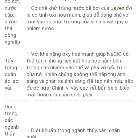
hồ bơi,
– Cơ chế khử trùng nước bể bơi của
Javen
đó
nước
là có tính oxi hóa mạnh, giúp dễ dàng phá vỡ
cấp,
mọi sắc tố, môi trường của vi sinh vật gây ô
nước
nhiễm nước.
thải
công
nghiệp
– Với khả năng oxy hoá mạnh giúp NaClO có
Tẩy
thể tách những liên kết hóa học nằm bên
trắng
trong các nhiễm sắc thể và phá vỡ cấu trúc
quần
của nó. Khiến chúng không thể hấp thụ ánh
áo, sợi
sáng và phản xạ ánh sáng để tạo nên màu sắc
vải
được nữa. Chính vì vậy các vết bẩn sẽ bị biến
mất hoặc màu sắc sẽ bị phai.
Dùng
trong
các
ngành
– Diệt khuẩn trong ngành thủy sản, chăn
thủy
nuôi…