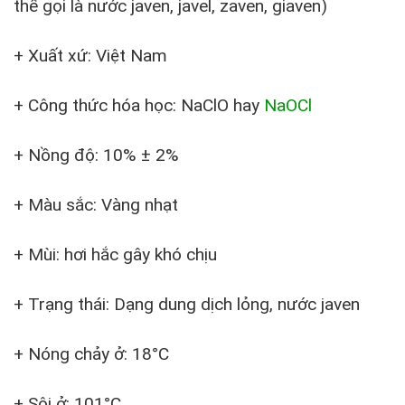
thể gọi là nước javen, javel, zaven, giaven)
+ Xuất xứ: Việt Nam
+ Công thức hóa học: NaClO hay
NaOCl
+ Nồng độ: 10% ± 2%
+ Màu sắc: Vàng nhạt
+ Mùi: hơi hắc gây khó chịu
+ Trạng thái: Dạng dung dịch lỏng, nước javen
+ Nóng chảy ở: 18°C
+ Sôi ở: 101°C