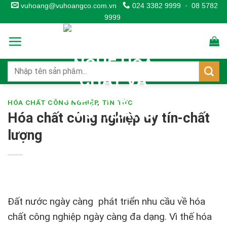
Skip
vuhoang@vuhoangco.com.vn
024 3382 9999
-
08 5782
9999
to
content
HÓA CHẤT CÔNG NGHIỆP
,
TIN TỨC
Hóa chất công nghiệp uy tín-chất
lượng
Đất nước ngày càng phát triển nhu cầu về hóa
chất công nghiệp ngày càng đa dạng. Vì thế hóa